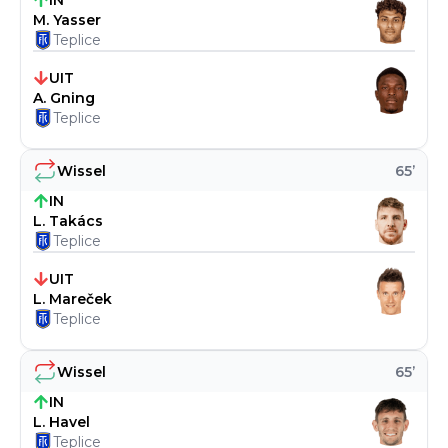
IN
M. Yasser
Teplice
UIT
A. Gning
Teplice
Wissel
65
’
IN
L. Takács
Teplice
UIT
L. Mareček
Teplice
Wissel
65
’
IN
L. Havel
Teplice