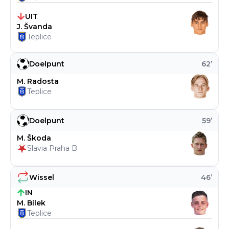
UIT
J. Švanda
Teplice
Doelpunt
62
’
M. Radosta
Teplice
Doelpunt
59
’
M. Škoda
Slavia Praha B
Wissel
46
’
IN
M. Bílek
Teplice