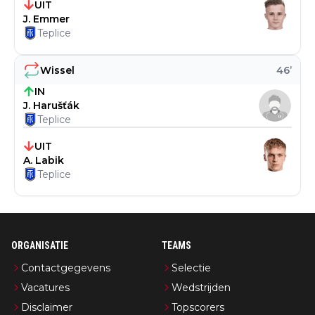
UIT
J. Emmer
Teplice
Wissel
46
’
IN
J. Harušťák
Teplice
UIT
A. Labik
Teplice
ORGANISATIE
TEAMS
Contactgegevens
Selectie
Vacatures
Wedstrijden
Disclaimer
Topscorers