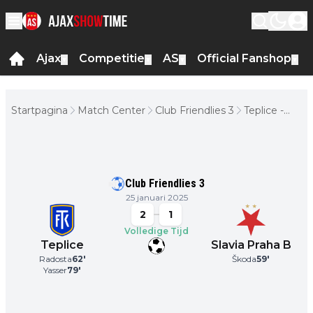
Ajax
Competitie
AS
Official Fanshop
▼
▼
▼
▼
Startpagina
Match Center
Club Friendlies 3
Teplice -
Slavia Praha
B
Club Friendlies 3
25 januari 2025
2
1
Volledige Tijd
Teplice
Slavia Praha B
Radosta
62
'
Škoda
59
'
Yasser
79
'