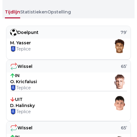
Tijdlijn
Statistieken
Opstelling
Doelpunt
79
’
M. Yasser
Teplice
Wissel
65
’
IN
O. Kricfalusi
Teplice
UIT
D. Halinsky
Teplice
Wissel
65
’