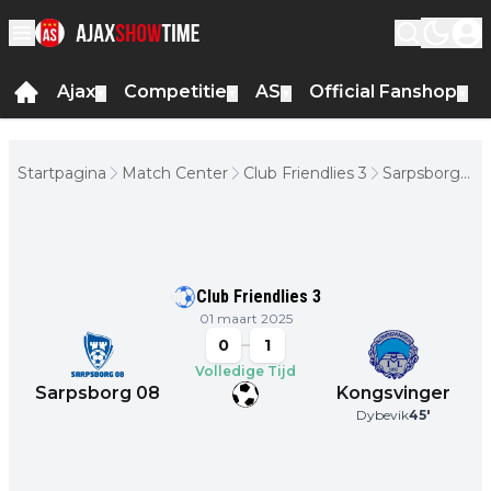
Ajax
Competitie
AS
Official Fanshop
▼
▼
▼
▼
Startpagina
Match Center
Club Friendlies 3
Sarpsborg
08 -
Kongsvinger
Club Friendlies 3
01 maart 2025
0
1
Volledige Tijd
Sarpsborg 08
Kongsvinger
Dybevik
45
'