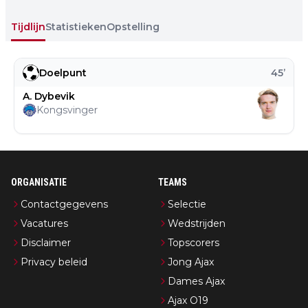
Tijdlijn
Statistieken
Opstelling
Doelpunt
45
’
A. Dybevik
Kongsvinger
ORGANISATIE
TEAMS
Contactgegevens
Selectie
Vacatures
Wedstrijden
Disclaimer
Topscorers
Privacy beleid
Jong Ajax
Dames Ajax
Ajax O19