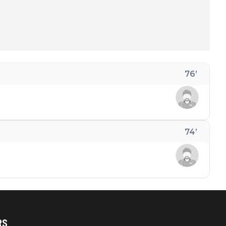
76
’
74
’
RS