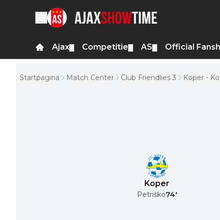
Ajax
Competitie
AS
Official Fans
▼
▼
▼
Startpagina
Match Center
Club Friendlies 3
Koper - Ko
Koper
Petriško
74
'