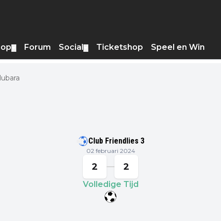
hop
Forum
Social
Ticketshop
Speel en Win
▼
▼
lubara
Club Friendlies 3
02 februari 2024
2
2
Volledige Tijd