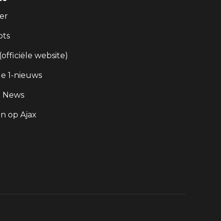
er
ots
 (officiële website)
e 1-nieuws
g News
 op Ajax