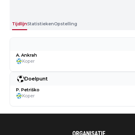
Tijdlijn
Statistieken
Opstelling
A. Ankrah
Koper
Doelpunt
P. Petriško
Koper
ORGANISATIE