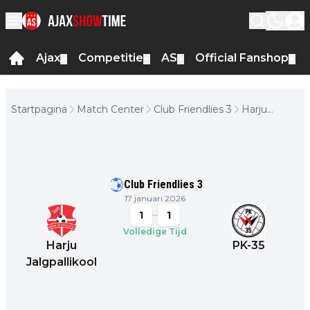
Ajax
Competitie
AS
Official Fanshop
▼
▼
▼
▼
Startpagina
Match Center
Club Friendlies 3
Harju
Jalgpallikool
- PK-35
Club Friendlies 3
17 januari 2026
1
1
Volledige Tijd
Harju
PK-35
Jalgpallikool