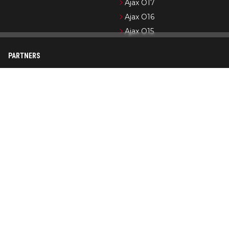
Ajax O17
Ajax O16
Ajax O15
PARTNERS
Newsifier
Pro Shots
Ajax.nl (officiële website)
Formule 1-nieuws
Cycling News
Wedden op Ajax
Op AjaxShowtime.com vind je dagelijks het laatste nieuws over
Ajax, Jong Ajax en de jeugdopleiding van Ajax. Ajax Showtime is
in de loop der jaren uitgegroeid tot een bekend platform in
Ajax-kringen. De nadruk ligt op het publiceren van actueel