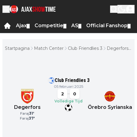
Ajax
Competitie
AS
Official Fanshop
▼
▼
▼
▼
Startpagina
Match Center
Club Friendlies 3
Degerfors -
Örebro
Syrianska
Club Friendlies 3
05 februari 2025
2
0
Volledige Tijd
Degerfors
Örebro Syrianska
Faraj
31
'
Faraj
37
'