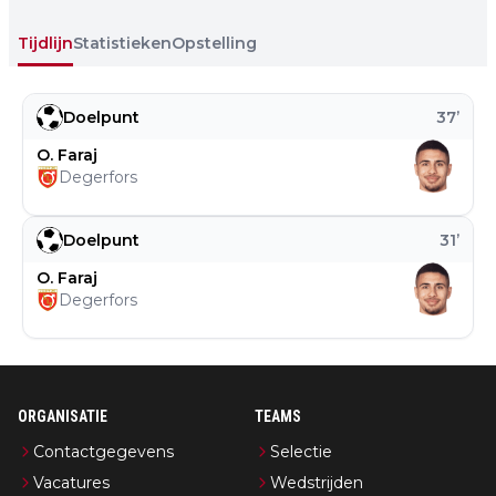
Tijdlijn
Statistieken
Opstelling
Doelpunt
37
’
O. Faraj
Degerfors
Doelpunt
31
’
O. Faraj
Degerfors
ORGANISATIE
TEAMS
Contactgegevens
Selectie
Vacatures
Wedstrijden