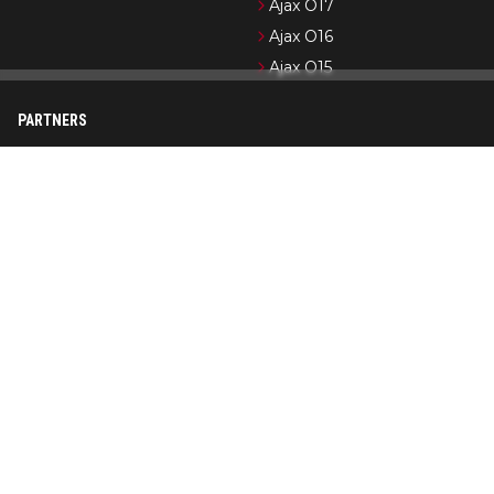
Ajax O17
Ajax O16
Ajax O15
PARTNERS
Newsifier
Pro Shots
Ajax.nl (officiële website)
Formule 1-nieuws
Cycling News
Wedden op Ajax
Op AjaxShowtime.com vind je dagelijks het laatste nieuws over
Ajax, Jong Ajax en de jeugdopleiding van Ajax. Ajax Showtime is
in de loop der jaren uitgegroeid tot een bekend platform in
Ajax-kringen. De nadruk ligt op het publiceren van actueel