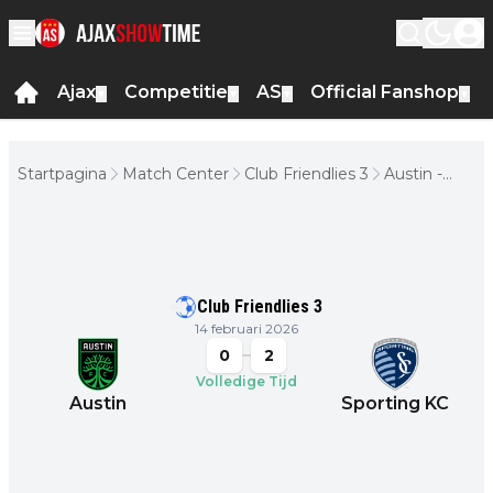
Ajax
Competitie
AS
Official Fanshop
▼
▼
▼
▼
Startpagina
Match Center
Club Friendlies 3
Austin -
Sporting KC
Club Friendlies 3
14 februari 2026
0
2
Volledige Tijd
Austin
Sporting KC