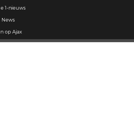
e 1-nieuws
g News
 op Ajax
x,
 der
 ligt
o.
x en