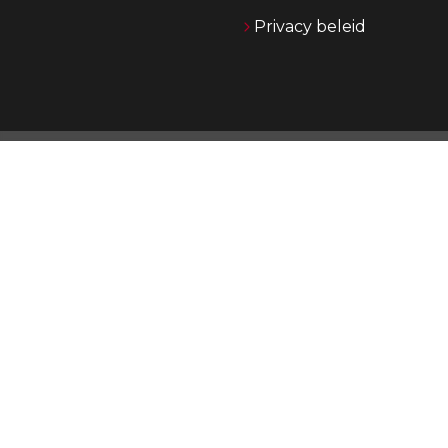
Privacy beleid
O
Jong
jare
o
Daa