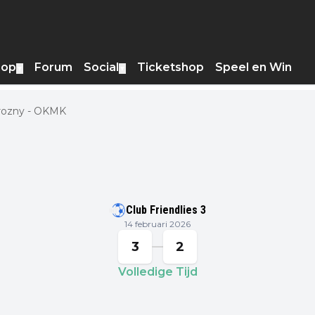
hop
Forum
Social
Ticketshop
Speel en Win
▼
▼
rozny - OKMK
Club Friendlies 3
14 februari 2026
3
2
Volledige Tijd