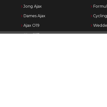
Jong Ajax
Formul
Dames Ajax
Cyclin
Ajax O19
Wedden
Ajax O17
Ajax O16
Ajax O15
p AjaxShowtime.com vind je dagelijks het laatste nieuws over Aja
 Ajax en de jeugdopleiding van Ajax. Ajax Showtime is in de loop
n uitgegroeid tot een bekend platform in Ajax-kringen. De nadruk
p het publiceren van actueel nieuws middels tekst, foto en vide
rnaast maken wij eigen rubrieken met achtergronden, Jong Aja
jeugd.