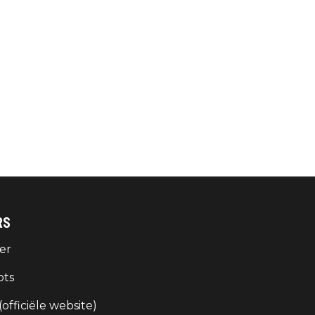
RS
er
ots
 (officiële website)