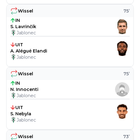
Wissel
75
’
IN
S. Lavrinčík
Jablonec
UIT
A. Alégué Elandi
Jablonec
Wissel
75
’
IN
N. Innocenti
Jablonec
UIT
S. Nebyla
Jablonec
Wissel
73
’