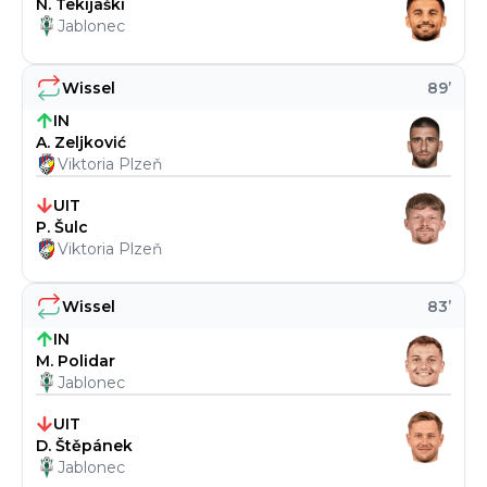
N. Tekijaški
Jablonec
Wissel
89
’
IN
A. Zeljković
Viktoria Plzeň
UIT
P. Šulc
Viktoria Plzeň
Wissel
83
’
IN
M. Polidar
Jablonec
UIT
D. Štěpánek
Jablonec