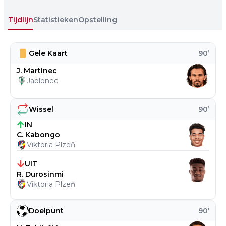
Tijdlijn
Statistieken
Opstelling
Gele Kaart
90
’
J. Martinec
Jablonec
Wissel
90
’
IN
C. Kabongo
Viktoria Plzeň
UIT
R. Durosinmi
Viktoria Plzeň
Doelpunt
90
’