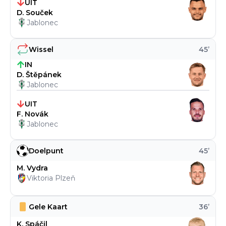
UIT
D. Souček
Jablonec
Wissel
45
’
IN
D. Štěpánek
Jablonec
UIT
F. Novák
Jablonec
Doelpunt
45
’
M. Vydra
Viktoria Plzeň
Gele Kaart
36
’
K. Spáčil