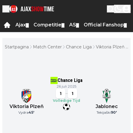
Ajax
Competitie
AS
Official Fanshop
▼
▼
▼
▼
Startpagina
Match Center
Chance Liga
Viktoria Plzeň -
Jablonec
Chance Liga
26 juli 2025
1
1
Volledige Tijd
Viktoria Plzeň
Jablonec
Vydra
45
'
Tekijaški
90
'