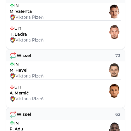
IN
M. Valenta
Viktoria Plzeň
UIT
T. Ladra
Viktoria Plzeň
Wissel
73
’
IN
M. Havel
Viktoria Plzeň
UIT
A. Memić
Viktoria Plzeň
Wissel
62
’
IN
P. Adu