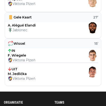
Viktoria Plzeň
Gele Kaart
27
’
A. Alégué Elandi
Jablonec
Wissel
15
’
IN
F. Wiegele
Viktoria Plzeň
UIT
M. Jedlička
Viktoria Plzeň
ORGANISATIE
TEAMS