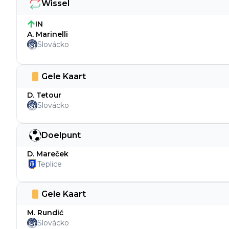
Wissel
IN
A. Marinelli
Slovácko
Gele Kaart
D. Tetour
Slovácko
Doelpunt
D. Mareček
Teplice
Gele Kaart
M. Rundić
Slovácko