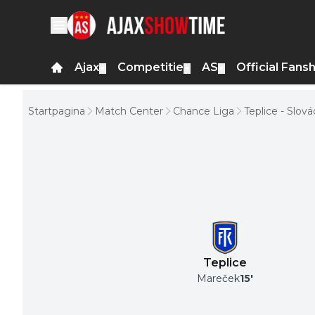
Ajax
Competitie
AS
Official Fans
▼
▼
▼
Startpagina
Match Center
Chance Liga
Teplice - Slov
Teplice
Mareček
15
'