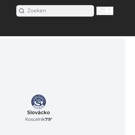
Slovácko
Koscelník
79
'