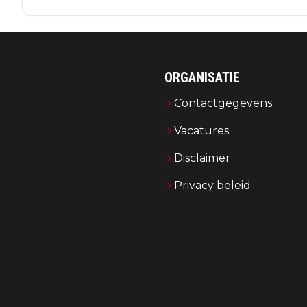
ORGANISATIE
Contactgegevens
Vacatures
Disclaimer
Privacy beleid