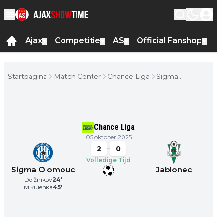
Ajax
Competitie
AS
Official Fanshop
▼
▼
▼
▼
Startpagina
Match Center
Chance Liga
Sigma
Olomouc -
Jablonec
Chance Liga
05 oktober 2025
2
0
Volledige Tijd
Sigma Olomouc
Jablonec
Dolžnikov
24
'
Mikulenka
45
'