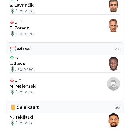
S. Lavrinčík
Jablonec
UIT
F. Zorvan
Jablonec
Wissel
72
’
IN
L. Jawo
Jablonec
UIT
M. Malenšek
Jablonec
Gele Kaart
66
’
N. Tekijaški
Jablonec