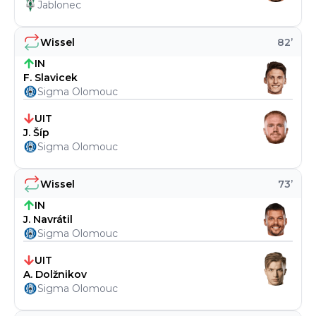
Jablonec
Wissel
82
’
IN
F. Slavicek
Sigma Olomouc
UIT
J. Šíp
Sigma Olomouc
Wissel
73
’
IN
J. Navrátil
Sigma Olomouc
UIT
A. Dolžnikov
Sigma Olomouc