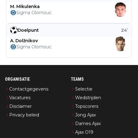
M. Mikulenka
Sigma Olomouc
Doelpunt
24
’
A. Dolžnikov
Sigma Olomouc
ORGANISATIE
TEAMS
Contactgegevens
Selectie
Vacatures
Wedstrijden
Disclaimer
Topscorers
Privacy beleid
Jong Ajax
Dames Ajax
Ajax O19