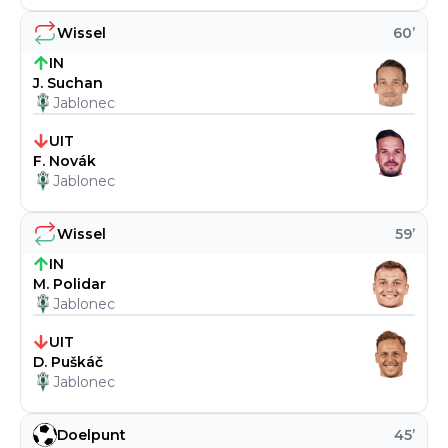
Wissel
60
’
IN
J. Suchan
Jablonec
UIT
F. Novák
Jablonec
Wissel
59
’
IN
M. Polidar
Jablonec
UIT
D. Puškáč
Jablonec
Doelpunt
45
’