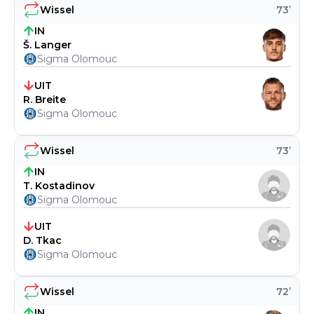
Wissel
73
’
IN
Š. Langer
Sigma Olomouc
UIT
R. Breite
Sigma Olomouc
Wissel
73
’
IN
T. Kostadinov
Sigma Olomouc
UIT
D. Tkac
Sigma Olomouc
Wissel
72
’
IN