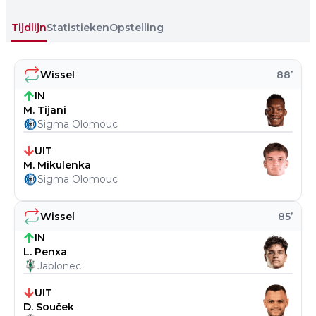
Tijdlijn
Statistieken
Opstelling
Wissel
88
’
IN
M. Tijani
Sigma Olomouc
UIT
M. Mikulenka
Sigma Olomouc
Wissel
85
’
IN
L. Penxa
Jablonec
UIT
D. Souček