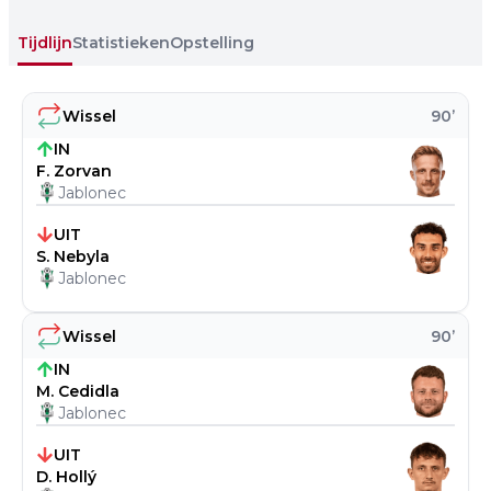
Tijdlijn
Statistieken
Opstelling
Wissel
90
’
IN
F. Zorvan
Jablonec
UIT
S. Nebyla
Jablonec
Wissel
90
’
IN
M. Cedidla
Jablonec
UIT
D. Hollý