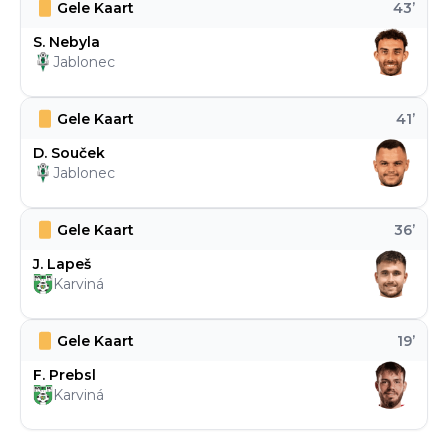
Gele Kaart
43
’
S. Nebyla
Jablonec
Gele Kaart
41
’
D. Souček
Jablonec
Gele Kaart
36
’
J. Lapeš
Karviná
Gele Kaart
19
’
F. Prebsl
Karviná