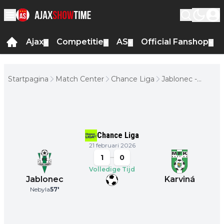
Ajax
Competitie
AS
Official Fanshop
▼
▼
▼
▼
Startpagina
Match Center
Chance Liga
Jablonec -
Karviná
Chance Liga
21 februari 2026
1
0
Volledige Tijd
Jablonec
Karviná
Nebyla
57
'