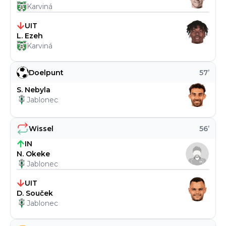
Karviná
UIT
L. Ezeh
Karviná
Doelpunt
57
’
S. Nebyla
Jablonec
Wissel
56
’
IN
N. Okeke
Jablonec
UIT
D. Souček
Jablonec