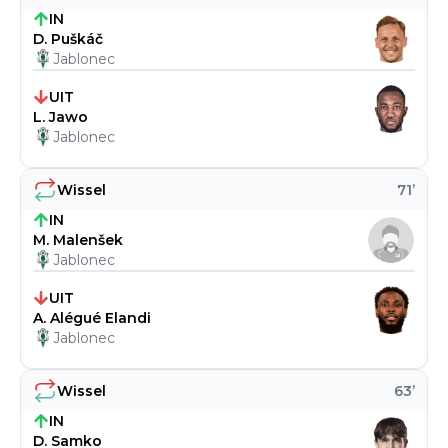
IN
D. Puškáč
Jablonec
UIT
L. Jawo
Jablonec
Wissel
71
’
IN
M. Malenšek
Jablonec
UIT
A. Alégué Elandi
Jablonec
Wissel
63
’
IN
D. Samko