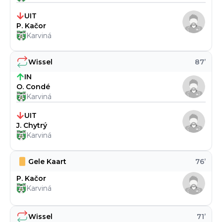
UIT
P. Kačor
Karviná
Wissel
87
’
IN
O. Condé
Karviná
UIT
J. Chytrý
Karviná
Gele Kaart
76
’
P. Kačor
Karviná
Wissel
71
’