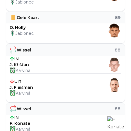
Jablonec
Gele Kaart
89
’
D. Hollý
Jablonec
Wissel
88
’
IN
J. Křišťan
Karviná
UIT
J. Fleišman
Karviná
Wissel
88
’
IN
F. Konate
Karviná