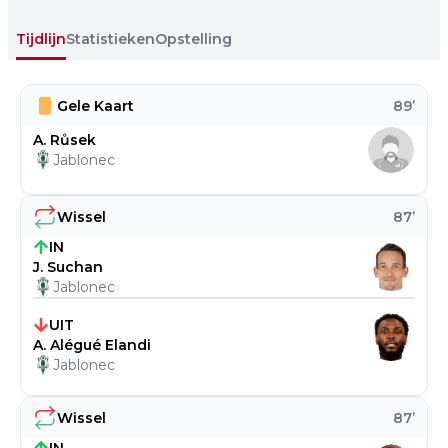
Tijdlijn
Statistieken
Opstelling
Gele Kaart
89
’
A. Růsek
Jablonec
Wissel
87
’
IN
J. Suchan
Jablonec
UIT
A. Alégué Elandi
Jablonec
Wissel
87
’