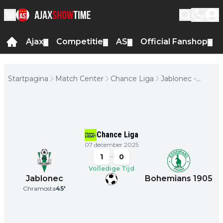
Ajax
Competitie
AS
Official Fanshop
▼
▼
▼
▼
Startpagina
Match Center
Chance Liga
Jablonec -
Bohemians
1905
Chance Liga
07 december 2025
1
0
Volledige Tijd
Jablonec
Bohemians 1905
Chramosta
45
'