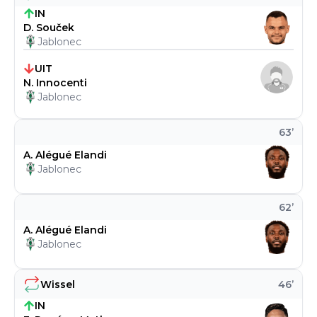
IN
D. Souček
Jablonec
UIT
N. Innocenti
Jablonec
63
’
A. Alégué Elandi
Jablonec
62
’
A. Alégué Elandi
Jablonec
Wissel
46
’
IN