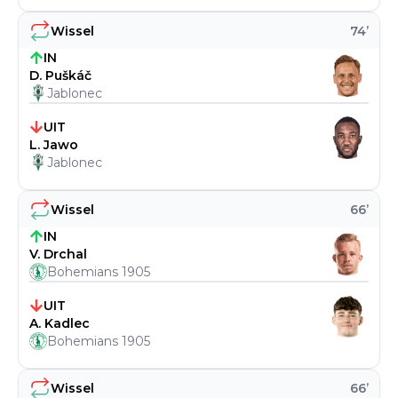
Wissel
74
’
IN
D. Puškáč
Jablonec
UIT
L. Jawo
Jablonec
Wissel
66
’
IN
V. Drchal
Bohemians 1905
UIT
A. Kadlec
Bohemians 1905
Wissel
66
’