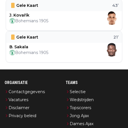
Gele Kaart
43
’
J. Kovařík
Bohemians 1905
Gele Kaart
21
’
B. Sakala
Bohemians 1905
ORGANISATIE
TEAMS
Contactgegevens
Selectie
Vacatures
Wedstrijden
Disclaimer
Topscorers
Privacy beleid
Jong Ajax
Dames Ajax