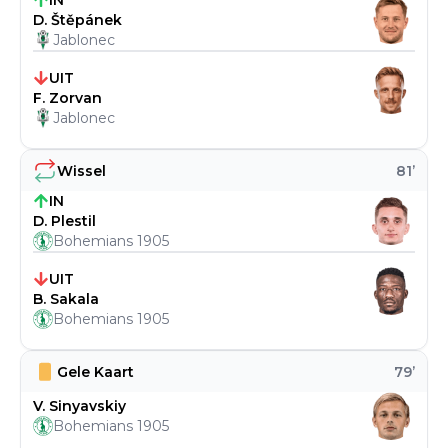
IN
D. Štěpánek
Jablonec
UIT
F. Zorvan
Jablonec
Wissel
81
’
IN
D. Plestil
Bohemians 1905
UIT
B. Sakala
Bohemians 1905
Gele Kaart
79
’
V. Sinyavskiy
Bohemians 1905