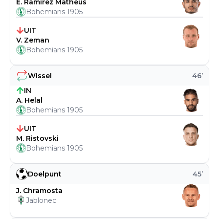
E. Ramírez Matheus
Bohemians 1905
UIT
V. Zeman
Bohemians 1905
Wissel
46
’
IN
A. Helal
Bohemians 1905
UIT
M. Ristovski
Bohemians 1905
Doelpunt
45
’
J. Chramosta
Jablonec