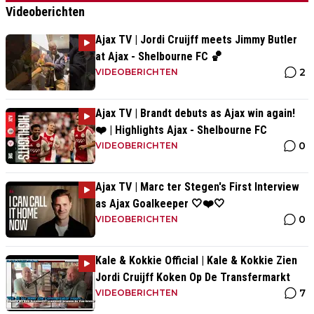
Videoberichten
Ajax TV | Jordi Cruijff meets Jimmy Butler
at Ajax - Shelbourne FC 🏀
2
VIDEOBERICHTEN
Ajax TV | Brandt debuts as Ajax win again!
❤️ | Highlights Ajax - Shelbourne FC
0
VIDEOBERICHTEN
Ajax TV | Marc ter Stegen's First Interview
as Ajax Goalkeeper 🤍❤️🤍
0
VIDEOBERICHTEN
Kale & Kokkie Official | Kale & Kokkie Zien
Jordi Cruijff Koken Op De Transfermarkt
7
VIDEOBERICHTEN