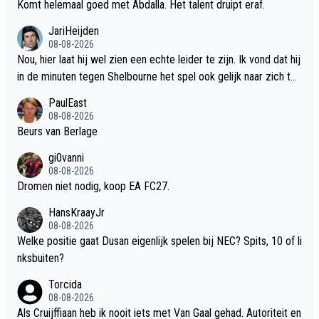
e worden, al zijn dit ook bij uitstek de weken dat de markt vol in
Komt helemaal goed met Abdalla. Het talent druipt eraf.
beweging komt.
JariHeijden
08-08-2026
Nou, hier laat hij wel zien een echte leider te zijn. Ik vond dat hij
in de minuten tegen Shelbourne het spel ook gelijk naar zich toe
trok. Hij heeft alles in zich om de dirigent van het Ajax middenv
PaulEast
eld te worden. Ik ben wel benieuwd of hij bij Ajax vooral als nr.1
08-08-2026
0 gaat spelen of toch als links- of rechtshalf.
Beurs van Berlage
gi0vanni
08-08-2026
Dromen niet nodig, koop EA FC27.
HansKraayJr
08-08-2026
Welke positie gaat Dusan eigenlijk spelen bij NEC? Spits, 10 of li
nksbuiten?
Torcida
08-08-2026
Als Cruijffiaan heb ik nooit iets met Van Gaal gehad. Autoriteit en