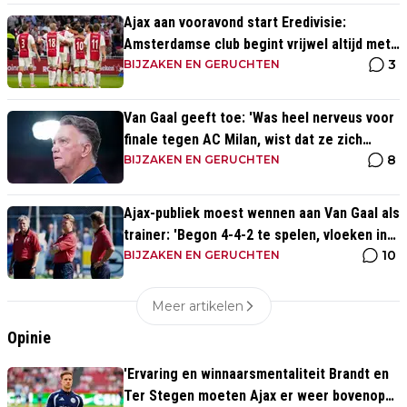
Ajax aan vooravond start Eredivisie:
Amsterdamse club begint vrijwel altijd met
3
zege
BIJZAKEN EN GERUCHTEN
Van Gaal geeft toe: 'Was heel nerveus voor
finale tegen AC Milan, wist dat ze zich
8
zouden aanpassen'
BIJZAKEN EN GERUCHTEN
Ajax-publiek moest wennen aan Van Gaal als
trainer: 'Begon 4-4-2 te spelen, vloeken in
10
de kerk'
BIJZAKEN EN GERUCHTEN
Meer artikelen
Opinie
'Ervaring en winnaarsmentaliteit Brandt en
Ter Stegen moeten Ajax er weer bovenop