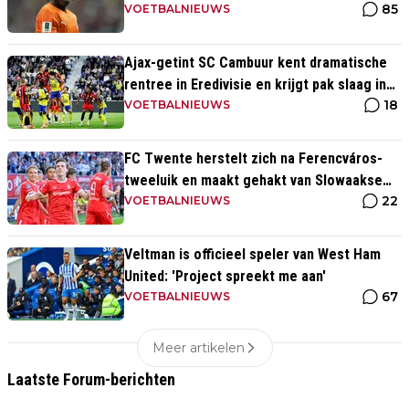
85
VOETBALNIEUWS
Ajax-getint SC Cambuur kent dramatische
rentree in Eredivisie en krijgt pak slaag in
18
eigen huis
VOETBALNIEUWS
FC Twente herstelt zich na Ferencváros-
tweeluik en maakt gehakt van Slowaakse
22
opponent
VOETBALNIEUWS
Veltman is officieel speler van West Ham
United: 'Project spreekt me aan'
67
VOETBALNIEUWS
Meer artikelen
Laatste Forum-berichten