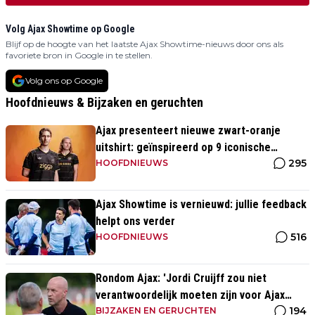
Volg Ajax Showtime op Google
Blijf op de hoogte van het laatste Ajax Showtime-nieuws door ons als
favoriete bron in Google in te stellen.
Volg ons op Google
Hoofdnieuws & Bijzaken en geruchten
Ajax presenteert nieuwe zwart-oranje
uitshirt: geïnspireerd op 9 iconische
295
momenten uit clubhistorie
HOOFDNIEUWS
Ajax Showtime is vernieuwd: jullie feedback
helpt ons verder
516
HOOFDNIEUWS
Rondom Ajax: 'Jordi Cruijff zou niet
verantwoordelijk moeten zijn voor Ajax
194
Vrouwen'
BIJZAKEN EN GERUCHTEN