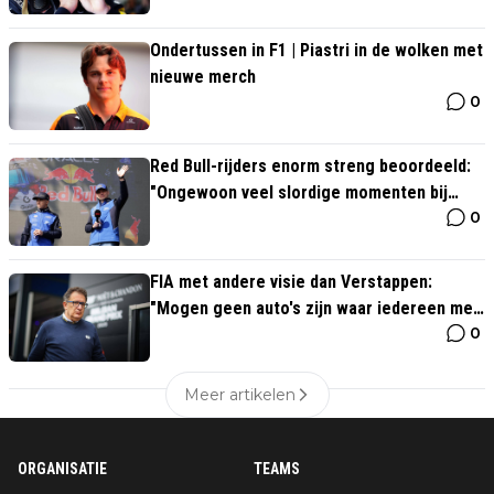
Ondertussen in F1 | Piastri in de wolken met
nieuwe merch
0
Red Bull-rijders enorm streng beoordeeld:
"Ongewoon veel slordige momenten bij
0
Verstappen"
FIA met andere visie dan Verstappen:
"Mogen geen auto's zijn waar iedereen mee
0
kan rijden"
Meer artikelen
ORGANISATIE
TEAMS