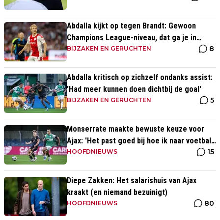
Abdalla kijkt op tegen Brandt: Gewoon
Champions League-niveau, dat ga je in
8
wedstrijden ook zien'
BIJZAKEN EN GERUCHTEN
Abdalla kritisch op zichzelf ondanks assist:
'Had meer kunnen doen dichtbij de goal'
5
BIJZAKEN EN GERUCHTEN
Monserrate maakte bewuste keuze voor
Ajax: 'Het past goed bij hoe ik naar voetbal
15
kijk’
HOOFDNIEUWS
Diepe Zakken: Het salarishuis van Ajax
kraakt (en niemand bezuinigt)
80
HOOFDNIEUWS