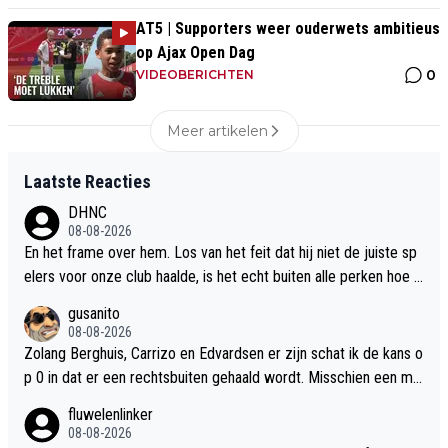
AT5 | Supporters weer ouderwets ambitieus
op Ajax Open Dag
0
VIDEOBERICHTEN
Meer artikelen
Laatste Reacties
DHNC
08-08-2026
En het frame over hem. Los van het feit dat hij niet de juiste sp
elers voor onze club haalde, is het echt buiten alle perken hoe e
r over hem gesproken wordt.
gusanito
08-08-2026
Zolang Berghuis, Carrizo en Edvardsen er zijn schat ik de kans o
p 0 in dat er een rechtsbuiten gehaald wordt. Misschien een mul
tifunctionele linksbuiten die (daadwerkelijk) ook op rechts uit de
fluwelenlinker
voeten kan. Met nog 3 weken begint het nu toch wel spannend t
08-08-2026