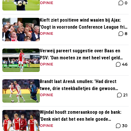
0
helpen'
OPINIE
Kieft ziet positieve wind waaien bij Ajax:
'Oogt in voorronde Conference League fris
8
en energiek'
OPINIE
Verweij pareert suggestie over Baas en
PSV: 'Dan moeten ze met heel veel geld
46
over de brug komen'
OPINIE
Brandt laat ArenA smullen: 'Had direct
twee, drie steekballetjes die gewoon
21
perfect waren'
OPINIE
Wijndal houdt zomeraankoop op de bank:
'Denk niet dat het een hele goede
30
verdediger is'
OPINIE