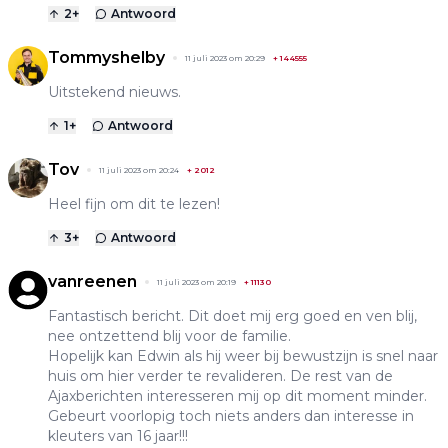
2
+
Antwoord
Tommyshelby
11 juli 2023 om 20:29
+
144555
Uitstekend nieuws.
1
+
Antwoord
Tov
11 juli 2023 om 20:24
+
2012
Heel fijn om dit te lezen!
3
+
Antwoord
vanreenen
11 juli 2023 om 20:19
+
11130
Fantastisch bericht. Dit doet mij erg goed en ven blij,
nee ontzettend blij voor de familie.
Hopelijk kan Edwin als hij weer bij bewustzijn is snel naar
huis om hier verder te revalideren. De rest van de
Ajaxberichten interesseren mij op dit moment minder.
Gebeurt voorlopig toch niets anders dan interesse in
kleuters van 16 jaar!!!