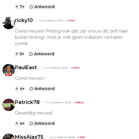
7
+
Antwoord
ricky10
11 juli 2023 om 20:17
+
6764
Goed nieuws! Prettig ook dat zijn vrouw dit zelf naar
buiten brengt. Heb je ook geen indianen verhalen
overal.
5
+
Antwoord
PaulEast
11 juli 2023 om 20:10
+
10619
Goed nieuws !
4
+
Antwoord
Patrick78
11 juli 2023 om 20:09
+
65822
Geweldig nieuws!
4
+
Antwoord
MissAjax75
11 juli 2023 om 20:08
+
3315