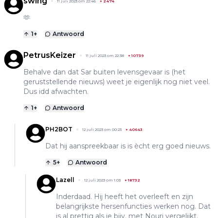
swing
11 juli 2023 om 22:46
+
2474
🫶
1
+
Antwoord
PetrusKeizer
11 juli 2023 om 22:38
+
10739
Behalve dan dat Sar buiten levensgevaar is (het
geruststellende nieuws) weet je eigenlijk nog niet veel.
Dus idd afwachten.
1
+
Antwoord
PH2BOT
12 juli 2023 om 00:23
+
40643
Dat hij aanspreekbaar is is ècht erg goed nieuws.
5
+
Antwoord
Lazell
12 juli 2023 om 1:03
+
18732
Inderdaad. Hij heeft het overleeft en zijn
belangrijkste hersenfuncties werken nog. Dat
is al prettig als je bijv. met Nouri vergelijkt.