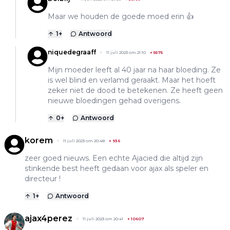
Maar we houden de goede moed erin 👍
1
+
Antwoord
niquedegraaff
11 juli 2023 om 21:10
+
5575
Mijn moeder leeft al 40 jaar na haar bloeding. Ze
is wel blind en verlamd geraakt. Maar het hoeft
zeker niet de dood te betekenen. Ze heeft geen
nieuwe bloedingen gehad overigens.
0
+
Antwoord
korem
11 juli 2023 om 20:48
+
936
zeer goed nieuws. Een echte Ajacied die altijd zijn
stinkende best heeft gedaan voor ajax als speler en
directeur !
1
+
Antwoord
ajax4perez
11 juli 2023 om 20:41
+
10607