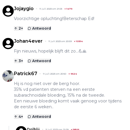
Jojaygio
11 juli 2023 om 21:03
+
1479
Voorzichtige opluchting!Beterschap Ed!
2
+
Antwoord
Johan4ever
11 juli 2023 om 20:59
+
10914
Fijn nieuws, hopelijk blijft dit zo...💪🙏
3
+
Antwoord
Patrick67
11 juli 2023 om 20:50
+
9624
Hij is nog niet over de berg hoor.
35% vd patienten sterven na een eerste
subarachnoidale bloeding, 15% na de tweede.
Een nieuwe bloeding komt vaak genoeg voor tijdens
de eerste 6 weken..
4
+
Antwoord
Dolblij
11 juli 2023 om 21:09
+
58166