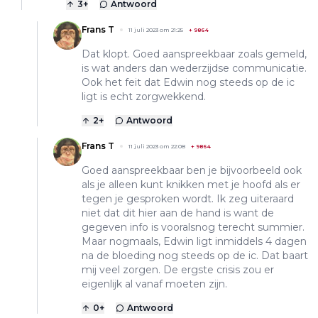
3
+
Antwoord
Frans T
11 juli 2023 om 21:25
+
9864
Dat klopt. Goed aanspreekbaar zoals gemeld,
is wat anders dan wederzijdse communicatie.
Ook het feit dat Edwin nog steeds op de ic
ligt is echt zorgwekkend.
2
+
Antwoord
Frans T
11 juli 2023 om 22:08
+
9864
Goed aanspreekbaar ben je bijvoorbeeld ook
als je alleen kunt knikken met je hoofd als er
tegen je gesproken wordt. Ik zeg uiteraard
niet dat dit hier aan de hand is want de
gegeven info is vooralsnog terecht summier.
Maar nogmaals, Edwin ligt inmiddels 4 dagen
na de bloeding nog steeds op de ic. Dat baart
mij veel zorgen. De ergste crisis zou er
eigenlijk al vanaf moeten zijn.
0
+
Antwoord