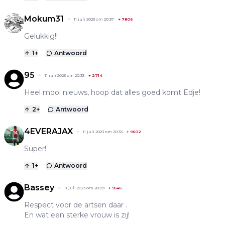
Mokum31
11 juli 2023 om 20:37
+
7806
Gelukkig!!
1
+
Antwoord
95
11 juli 2023 om 20:33
+
2714
Heel mooi nieuws, hoop dat alles goed komt Edje!
2
+
Antwoord
4EVERAJAX
11 juli 2023 om 20:33
+
9602
Super!
1
+
Antwoord
Bassey
11 juli 2023 om 20:29
+
9545
Respect voor de artsen daar .
En wat een sterke vrouw is zij!