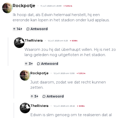
Rockpotje
11 juli 2023 om 23:39
+
12324
Ik hoop dat, als Edwin helemaal herstelt, hij een
ereronde kan lopen in het stadion onder luid applaus.
14
+
Antwoord
TheRiviera
12 juli 2023 om 5:23
+
6084
Waarom zou hij dat überhaupt willen. Hij is niet zo
lang geleden nog uitgefloten in het stadion.
3
+
Antwoord
Rockpotje
12 juli 2023 om 12:30
+
12324
Juist daarom, zodat we dat recht kunnen
zetten.
5
+
Antwoord
TheRiviera
12 juli 2023 om 23:45
+
6084
Edwin is slim genoeg om te realiseren dat al