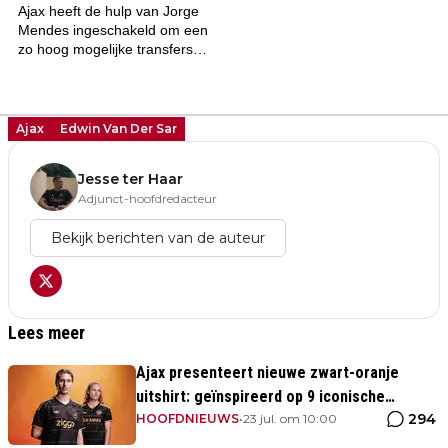
Ajax
Edwin Van Der Sar
Jesse ter Haar
Adjunct-hoofdredacteur
Bekijk berichten van de auteur
Lees meer
Ajax presenteert nieuwe zwart-oranje
uitshirt: geïnspireerd op 9 iconische
294
momenten uit clubhistorie
HOOFDNIEUWS
•
23 jul. om 10:00