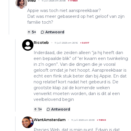
Web
11 juli 2023 om 20:08
+
178831
Appie was toch niet aanspreekbaar?
Dat was meer gebaseerd op het geloof van zijn
familie toch?
5
+
Antwoord
Ricoteb
11 juli 2023 om 20:16
+
54197
Inderdaad, die zeiden alleen “ja hij heeft dan
een bepaalde blik” of “er kwam een twinkeling
in z’n ogen”. Van die dingen die je vooral
gelooft omdat je het hoopt. Aanspreekbaar is
echt een flink stuk beter dan bij Appie. En dat
nog relatief kort nadat het gebeurd is. De
grootste klap zal de komende weken
verwerkt moeten worden, dan is dit al een
veelbelovend begin
1
+
Antwoord
WantAmsterdam
11 juli 2023 om 20:33
+
118169
Precies Web, dat is mijn punt. Edwin is dat