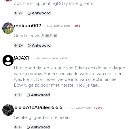
Zucht van opluchting! Stay strong Hero
2
+
Antwoord
mokum007
11 juli 2023 om 20:38
+
6594
Goed nieuws 💪🏾💪🏾
2
+
Antwoord
!AJAX1
11 juli 2023 om 20:38
+
1265
Heel goed dat de situatie van Edwin om de paar dagen
van zijn vrouw Annemarie via de website van ons aller
Ajax komt. Dan lezen we de info van directe familie.
Edwin, ga zo door met herstel. Hou je taai.
1
+
Antwoord
☆☆☆AfcARules☆☆☆
11 juli 2023 om 20:37
+
2962
Gelukkig, goed om te lezen.
1
+
Antwoord