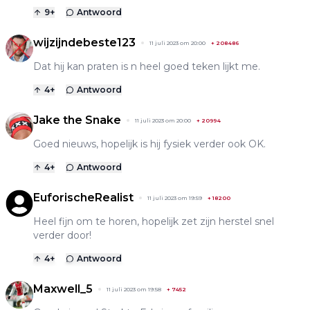
9
+
Antwoord
wijzijndebeste123
11 juli 2023 om 20:00
+
208486
Dat hij kan praten is n heel goed teken lijkt me.
4
+
Antwoord
Jake the Snake
11 juli 2023 om 20:00
+
20994
Goed nieuws, hopelijk is hij fysiek verder ook OK.
4
+
Antwoord
EuforischeRealist
11 juli 2023 om 19:59
+
18200
Heel fijn om te horen, hopelijk zet zijn herstel snel
verder door!
4
+
Antwoord
Maxwell_5
11 juli 2023 om 19:58
+
7452