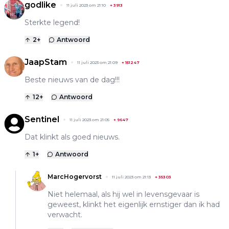
godlike
11 juli 2023 om 21:10
+
3913
Sterkte legend!
2
+
Antwoord
JaapStam
11 juli 2023 om 21:09
+
151247
Beste nieuws van de dag!!!
12
+
Antwoord
Sentinel
11 juli 2023 om 21:05
+
9647
Dat klinkt als goed nieuws.
1
+
Antwoord
MarcHogervorst
11 juli 2023 om 21:13
+
35303
Niet helemaal, als hij wel in levensgevaar is
geweest, klinkt het eigenlijk ernstiger dan ik had
verwacht.