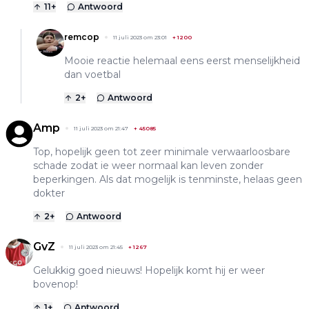
11
+
Antwoord
remcop
11 juli 2023 om 23:01
+
1200
Mooie reactie helemaal eens eerst menselijkheid
dan voetbal
2
+
Antwoord
Amp
11 juli 2023 om 21:47
+
45085
Top, hopelijk geen tot zeer minimale verwaarloosbare
schade zodat ie weer normaal kan leven zonder
beperkingen. Als dat mogelijk is tenminste, helaas geen
dokter
2
+
Antwoord
GvZ
11 juli 2023 om 21:45
+
1267
Gelukkig goed nieuws! Hopelijk komt hij er weer
bovenop!
1
+
Antwoord