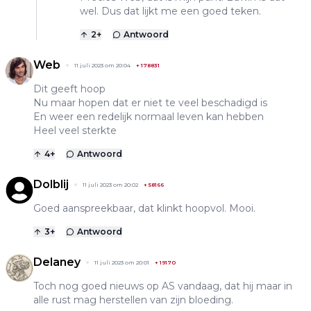
wel. Dus dat lijkt me een goed teken.
2
+
Antwoord
Web
11 juli 2023 om 20:04
+
178831
Dit geeft hoop
Nu maar hopen dat er niet te veel beschadigd is
En weer een redelijk normaal leven kan hebben
Heel veel sterkte
4
+
Antwoord
Dolblij
11 juli 2023 om 20:02
+
58166
Goed aanspreekbaar, dat klinkt hoopvol. Mooi.
3
+
Antwoord
Delaney
11 juli 2023 om 20:01
+
19170
Toch nog goed nieuws op AS vandaag, dat hij maar in
alle rust mag herstellen van zijn bloeding.