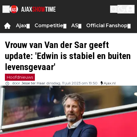
Ajax
Competitie
AS
Official Fanshop
▼
▼
▼
▼
Vrouw van Van der Sar geeft
update: 'Edwin is stabiel en buiten
levensgevaar'
Hoofdnieuws
door
Jesse ter Haar
dinsdag, 11 juli 2023 om 19:50
Ajax.nl