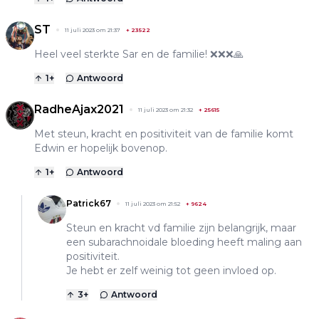
ST
11 juli 2023 om 21:37
+
23522
Heel veel sterkte Sar en de familie! ❌❌❌🙏
1
+
Antwoord
RadheAjax2021
11 juli 2023 om 21:32
+
25615
Met steun, kracht en positiviteit van de familie komt
Edwin er hopelijk bovenop.
1
+
Antwoord
Patrick67
11 juli 2023 om 21:52
+
9624
Steun en kracht vd familie zijn belangrijk, maar
een subarachnoidale bloeding heeft maling aan
positiviteit.
Je hebt er zelf weinig tot geen invloed op.
3
+
Antwoord