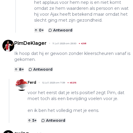
het applaus voor hem nep is en niet komt
omdat ze hem waarderen als persoon en wat
hij voor Ajax heeft betekend maar omdat het
slecht ging met zijn gezondheid.
0
+
Antwoord
PimDeKlager
11 juli 2023 om 23:00
+
4381
Ik hoop dat hij er gewoon zonder kleerscheuren vanaf is
gekomen.
8
+
Antwoord
Ferd
12 juli 2023 om 7:39
+
45215
voor het eerst dat je iets positief zegt Pim, dat
moet toch als een bevrijding voelen voor je.
en ik ben het volledig met je eens.
5
+
Antwoord