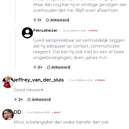
Maar dan nog kan hij er ernstige gevolgen aan
overhouden lijkt me. Blijft even afwachten.
1
+
Antwoord
PetrusKeizer
12 juli 2023 om 10:23
+
10739
Goed aanspreekbaar wil vermoedelijk zeggen
dat hij adequaat op contact, communicatie
reageert. Dat kan hij ook met bv een of twee
vingerbewegingen, doen, ja/nee m.n.
0
+
Antwoord
jeffrey_van_der_sluis
11 juli 2023 om 22:24
+
30949
Goed nieuws👊
2
+
Antwoord
DD
11 juli 2023 om 22:10
+
6647
Mooi, is belangrijker dan welke transfer dan ook