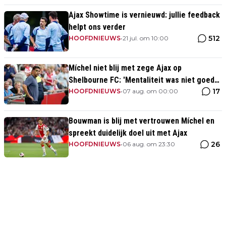
Ajax Showtime is vernieuwd: jullie feedback
helpt ons verder
512
HOOFDNIEUWS
•
21 jul. om 10:00
Míchel niet blij met zege Ajax op
Shelbourne FC: 'Mentaliteit was niet goed
17
genoeg in de slotfase'
HOOFDNIEUWS
•
07 aug. om 00:00
Bouwman is blij met vertrouwen Míchel en
spreekt duidelijk doel uit met Ajax
26
HOOFDNIEUWS
•
06 aug. om 23:30