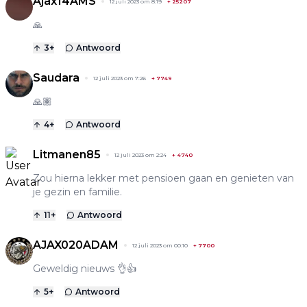
Ajax14AMS
12 juli 2023 om 8:19
+
25207
🙏
3
+
Antwoord
Saudara
12 juli 2023 om 7:26
+
7749
🙏🏽
4
+
Antwoord
Litmanen85
12 juli 2023 om 2:24
+
4740
Zou hierna lekker met pensioen gaan en genieten van
je gezin en familie.
11
+
Antwoord
AJAX020ADAM
12 juli 2023 om 00:10
+
7700
Geweldig nieuws 👌👍
5
+
Antwoord