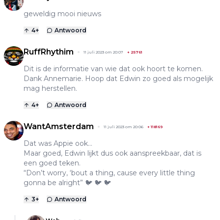
geweldig mooi nieuws
4
+
Antwoord
RuffRhythim
11 juli 2023 om 20:07
+
25761
Dit is de informatie van wie dat ook hoort te komen.
Dank Annemarie. Hoop dat Edwin zo goed als mogelijk
mag herstellen.
4
+
Antwoord
WantAmsterdam
11 juli 2023 om 20:06
+
118169
Dat was Appie ook…
Maar goed, Edwin lijkt dus ook aanspreekbaar, dat is
een goed teken.
“Don’t worry, ‘bout a thing, cause every little thing
gonna be alright” 🐦 🐦 🐦
3
+
Antwoord