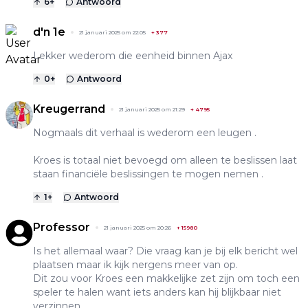
6
+
Antwoord
d'n 1e
21 januari 2025 om 22:05
+
377
Lekker wederom die eenheid binnen Ajax
0
+
Antwoord
Kreugerrand
21 januari 2025 om 21:29
+
4795
Nogmaals dit verhaal is wederom een leugen .
Kroes is totaal niet bevoegd om alleen te beslissen laat
staan financiële beslissingen te mogen nemen .
1
+
Antwoord
Professor
21 januari 2025 om 20:26
+
15980
Is het allemaal waar? Die vraag kan je bij elk bericht wel
plaatsen maar ik kijk nergens meer van op.
Dit zou voor Kroes een makkelijke zet zijn om toch een
speler te halen want iets anders kan hij blijkbaar niet
verzinnen.