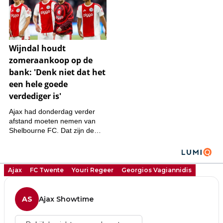
Ajax
FC Twente
Youri Regeer
Georgios Vagiannidis
AS
Ajax Showtime