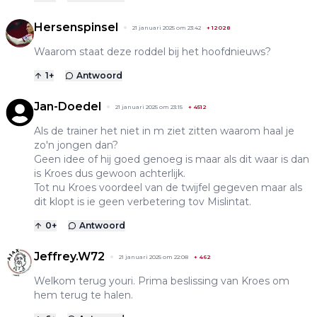
Hersenspinsel
21 januari 2025 om 23:42
+
12028
Waarom staat deze roddel bij het hoofdnieuws?
1
+
Antwoord
Jan-Doedel
21 januari 2025 om 23:15
+
4512
Als de trainer het niet in m ziet zitten waarom haal je
zo'n jongen dan?
Geen idee of hij goed genoeg is maar als dit waar is dan
is Kroes dus gewoon achterlijk.
Tot nu Kroes voordeel van de twijfel gegeven maar als
dit klopt is ie geen verbetering tov Mislintat.
0
+
Antwoord
Jeffrey.W72
21 januari 2025 om 22:08
+
462
Welkom terug youri. Prima beslissing van Kroes om
hem terug te halen.