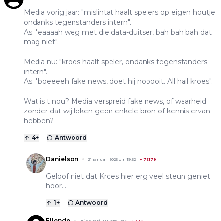
Media vorig jaar: "mislintat haalt spelers op eigen houtje
ondanks tegenstanders intern".
As: "eaaaah weg met die data-duitser, bah bah bah dat
mag niet".
Media nu: "kroes haalt speler, ondanks tegenstanders
intern".
As: "boeeeeh fake news, doet hij nooooit. All hail kroes".
Wat is t nou? Media verspreid fake news, of waarheid
zonder dat wij leken geen enkele bron of kennis ervan
hebben?
4
+
Antwoord
Danielson
21 januari 2025 om 19:52
+
72179
Geloof niet dat Kroes hier erg veel steun geniet
hoor...
1
+
Antwoord
Ellende
21 januari 2025 om 19:57
+
433