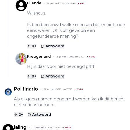
Ellende
21 januari 2025 om 18:48
+
433
Wijsneus,
Ik ben benieuwd welke mensen het er niet mee
eens waren. Of is dit gewoon een
ongefundeerde mening?
0
+
Antwoord
Kreugerrand
21 januari 2025 om 21:27
+
4795
Hij is daar voor niet bevoegd pffff
0
+
Antwoord
Polifinario
21 januari 2025 om 17:57
+
2978
Als er geen namen genoemd worden kan ik dit bericht
niet serieus nemen.
2
+
Antwoord
laling
21 januari 2025 om 17:52
+
2806