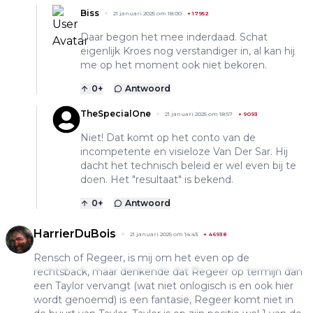
Biss
21 januari 2025 om 18:00
+
17952
Daar begon het mee inderdaad. Schat
eigenlijk Kroes nog verstandiger in, al kan hij
me op het moment ook niet bekoren.
0
+
Antwoord
TheSpecialOne
21 januari 2025 om 18:57
+
9093
Niet! Dat komt op het conto van de
incompetente en visieloze Van Der Sar. Hij
dacht het technisch beleid er wel even bij te
doen. Het "resultaat" is bekend.
0
+
Antwoord
HarrierDuBois
21 januari 2025 om 14:43
+
46938
Rensch of Regeer, is mij om het even op de
rechtsback, maar denkende dat Regeer op termijn dan
een Taylor vervangt (wat niet onlogisch is en ook hier
wordt genoemd) is een fantasie, Regeer komt niet in