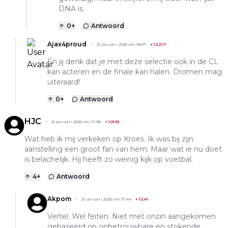
DNA is
0
+
Antwoord
Ajax4proud
21 januari 2025 om 18:57
+
12217
En jij denk dat je met deze selectie ook in de CL
kan acteren en de finale kan halen. Dromen mag
uiteraard!
0
+
Antwoord
HJC
21 januari 2025 om 17:38
+
10193
Wat heb ik mij verkeken op Kroes. Ik was bij zijn
aanstelling een groot fan van hem. Maar wat ie nu doet
is belachelijk. Hij heeft zo weinig kijk op voetbal.
4
+
Antwoord
Akpom
21 januari 2025 om 17:44
+
1241
Vertel. Wel feiten. Niet met onzin aangekomen
gebaseerd op onbetrouwbare en stokende