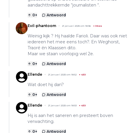
aandachttrekkernde “journalisten “.
0
+
Antwoord
Evil-phantoom
21 januari 2025 om 18:36
+
3644
Weinig kijk ? Hij haalde Farioli. Daar was ook niet
iedereen het mee eens toch?. En Weghorst,
Traoré én Klaassen dito.
Maar we staan voorlopig wel 2e.
0
+
Antwoord
Ellende
21 januari 2025 om 18:52
+
433
Wat doet hij dan?
0
+
Antwoord
Ellende
21 januari 2025 om 18:53
+
433
Hij is aan het saneren en presteert boven
verwachting.
0
+
Antwoord