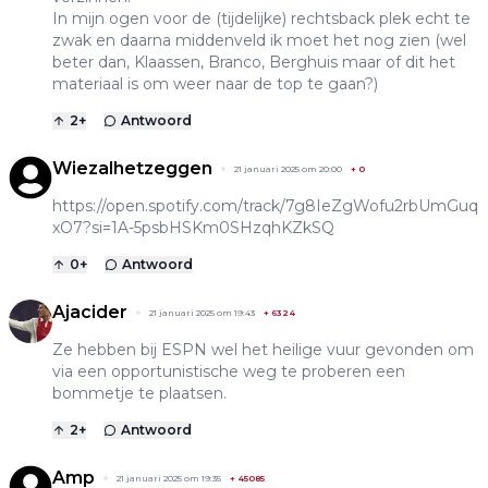
In mijn ogen voor de (tijdelijke) rechtsback plek echt te
zwak en daarna middenveld ik moet het nog zien (wel
beter dan, Klaassen, Branco, Berghuis maar of dit het
materiaal is om weer naar de top te gaan?)
2
+
Antwoord
Wiezalhetzeggen
21 januari 2025 om 20:00
+
0
https://open.spotify.com/track/7g8IeZgWofu2rbUmGuq
xO7?si=1A-5psbHSKm0SHzqhKZkSQ
0
+
Antwoord
Ajacider
21 januari 2025 om 19:43
+
6324
Ze hebben bij ESPN wel het heilige vuur gevonden om
via een opportunistische weg te proberen een
bommetje te plaatsen.
2
+
Antwoord
Amp
21 januari 2025 om 19:35
+
45085