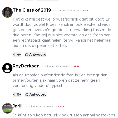
The Class of 2019
21 januari 2025 om 17:11
+
960
Het kijkt mij best wel onwaarschijnlijk dat dit klopt. Er
wordt door zowel Kroes, Farioli en ook Beuker steeds
gesproken over zo'n goede samenwerking tussen de
drie heren. Kan mij dus niet voorstellen dat Kroes dan
een rechtsback gaat halen, terwijl Farioli het helemaal
niet in deze speler ziet zitten.
4
+
Antwoord
RoyDerksen
21 januari 2025 om 16:33
+
1263
Als de transfer in afrondende fase is, wie brengt dan
binnen/buiten ajax naar voren dat ze hem geen
versterking vinden? Typisch!
0
+
Antwoord
Jariiii
21 januari 2025 om 16:23
+
29786
Je kúnt zo'n kop natuurlijk ook tussen aanhalingstekens