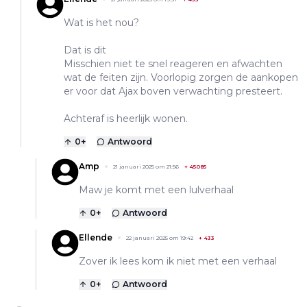
Wat is het nou?
Dat is dit
Misschien niet te snel reageren en afwachten
wat de feiten zijn. Voorlopig zorgen de aankopen
er voor dat Ajax boven verwachting presteert.
Achteraf is heerlijk wonen.
0
+
Antwoord
Amp
21 januari 2025 om 21:56
+
45085
Maw je komt met een lulverhaal
0
+
Antwoord
Ellende
22 januari 2025 om 19:42
+
433
Zover ik lees kom ik niet met een verhaal
0
+
Antwoord