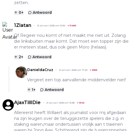
zetten.
0
+
Antwoord
1Zlatan
21 januari 2025 om 15:50
+
11489
Of Regeer nou komt of niet maakt me niet uit. Zolang
die linksbuiten maar komt. Dat moet een topper zijn die
er meteen staat, dus ook geen Moro (helaas).
2
+
Antwoord
DanieldaCruz
21 januari 2025 om 17:20
+
6353
Vergeet een top aanvallende middenvelder niet!
1
+
Antwoord
AjaxTillIDie
21 januari 2025 om 15:38
+
1392
Allereerst heeft Willaert als journalist voor mij afgedaan
na zijn leugen over de teruggezette spelers die z.g. in
staking waren,maar ondertussen vrolijk aan t traienen
waren bij Jong Ajax. Schitterend zijn de tussenzinnetjes