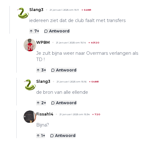
Slang3
21 januari 2025 om 15:11
+
64881
iedereen ziet dat de club faalt met transfers
7
+
Antwoord
WPBM
21 januari 2025 om 15:14
+
40120
Je zult bijna weer naar Overmars verlangen als
TD !
3
+
Antwoord
Slang3
21 januari 2025 om 15:16
+
64881
de bron van alle ellende
2
+
Antwoord
Fissah14
21 januari 2025 om 15:34
+
720
Bijna?
1
+
Antwoord