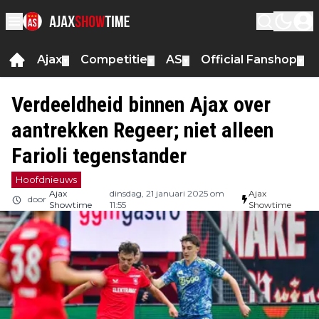
Ajax
Competitie
AS
Official Fanshop
▼
▼
▼
▼
Verdeeldheid binnen Ajax over
aantrekken Regeer; niet alleen
Farioli tegenstander
Hoofdnieuws
Ajax
dinsdag, 21 januari 2025 om
Ajax
door
Showtime
11:55
Showtime