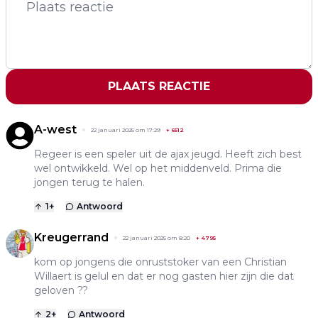
PLAATS REACTIE
A-west
22 januari 2025 om 17:29
+
6512
Regeer is een speler uit de ajax jeugd. Heeft zich best
wel ontwikkeld. Wel op het middenveld. Prima die
jongen terug te halen.
1
+
Antwoord
Kreugerrand
22 januari 2025 om 8:20
+
4795
kom op jongens die onruststoker van een Christian
Willaert is gelul en dat er nog gasten hier zijn die dat
geloven ??
2
+
Antwoord