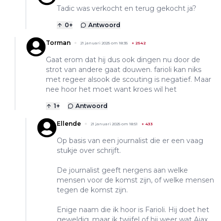
Tadic was verkocht en terug gekocht ja?
0
+
Antwoord
Torman
21 januari 2025 om 18:35
+
2542
Gaat erom dat hij dus ook dingen nu door de
strot van andere gaat douwen. farioli kan niks
met regeer alsook de scouting is negatief. Maar
nee hoor het moet want kroes wil het
1
+
Antwoord
Ellende
21 januari 2025 om 18:51
+
433
Op basis van een journalist die er een vaag
stukje over schrijft.
De journalist geeft nergens aan welke
mensen voor de komst zijn, of welke mensen
tegen de komst zijn.
Enige naam die ik hoor is Farioli. Hij doet het
geweldig, maar ik twijfel of hij weer wat Ajax