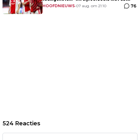
76
Mika te veel naar binnen komt'
HOOFDNIEUWS
•
07 aug. om 21:10
524 Reacties