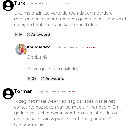
Turk
21 januari 2025 om 19:23
+
309
Lijkt me onzin, ze vertelde toch dat er meerdere
mensen een akkoord moesten geven en dat kroes niet
op eigen houtje iemand kan binnenhalen
1
+
Antwoord
Kreugerrand
21 januari 2025 om 21:27
+
4795
Dit dus 🤗
Ze vergeten gemakkelijk
0
+
Antwoord
Torman
21 januari 2025 om 18:34
+
2542
Ik zeg het maar weer: red flag bij Kroes was al het
constante opzoeken van de media in het begin. Dit
gedrag zet zich gewoon voort en nu gaat hij dus zelf
even bepalen wie wij wel en niet nodig hebben?
Charlatan is het