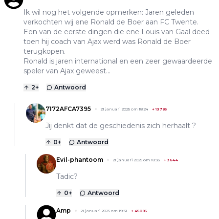
Ik wil nog het volgende opmerken: Jaren geleden
verkochten wij ene Ronald de Boer aan FC Twente.
Een van de eerste dingen die ene Louis van Gaal deed
toen hij coach van Ajax werd was Ronald de Boer
terugkopen.
Ronald is jaren international en een zeer gewaardeerde
speler van Ajax geweest...
2
+
Antwoord
7172AFCA7395
21 januari 2025 om 18:24
+
13785
Jij denkt dat de geschiedenis zich herhaalt ?
0
+
Antwoord
Evil-phantoom
21 januari 2025 om 18:35
+
3644
Tadic?
0
+
Antwoord
Amp
21 januari 2025 om 19:31
+
45085