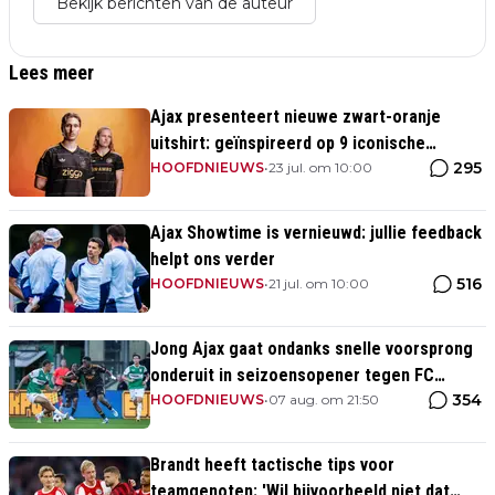
Bekijk berichten van de auteur
Lees meer
Ajax presenteert nieuwe zwart-oranje
uitshirt: geïnspireerd op 9 iconische
295
momenten uit clubhistorie
HOOFDNIEUWS
•
23 jul. om 10:00
Ajax Showtime is vernieuwd: jullie feedback
helpt ons verder
516
HOOFDNIEUWS
•
21 jul. om 10:00
Jong Ajax gaat ondanks snelle voorsprong
onderuit in seizoensopener tegen FC
354
Dordrecht
HOOFDNIEUWS
•
07 aug. om 21:50
Brandt heeft tactische tips voor
teamgenoten: 'Wil bijvoorbeeld niet dat