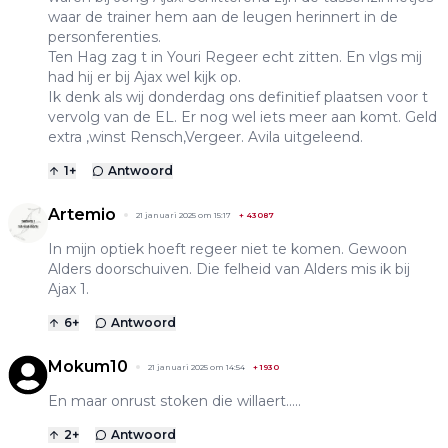
waar de trainer hem aan de leugen herinnert in de
personferenties.
Ten Hag zag t in Youri Regeer echt zitten. En vlgs mij
had hij er bij Ajax wel kijk op.
Ik denk als wij donderdag ons definitief plaatsen voor t
vervolg van de EL. Er nog wel iets meer aan komt. Geld
extra ,winst Rensch,Vergeer. Avila uitgeleend.
1
+
Antwoord
Artemio
21 januari 2025 om 15:17
+
43087
In mijn optiek hoeft regeer niet te komen. Gewoon
Alders doorschuiven. Die felheid van Alders mis ik bij
Ajax 1.
6
+
Antwoord
Mokum10
21 januari 2025 om 14:54
+
1930
En maar onrust stoken die willaert.....
2
+
Antwoord