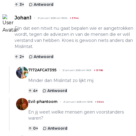
3
+
Antwoord
Johan1
21 januari 2025 om 18:04
+
3744
Fijn dat een nitwit nu gaat bepalen wie er aangetrokken
wordt, tegen de adviezen in van de mensen die er wél
verstand van hebben. Kroes is gewoon niets anders dan
Mislintat.
2
+
Antwoord
7172AFCA7395
21 januari 2025 om 18:31
+
13785
Minder dan Mislintat zo lijkt mij
4
+
Antwoord
Evil-phantoom
21 januari 2025 om 18:35
+
3644
En jij weet welke mensen geen voorstanders
waren?
0
+
Antwoord