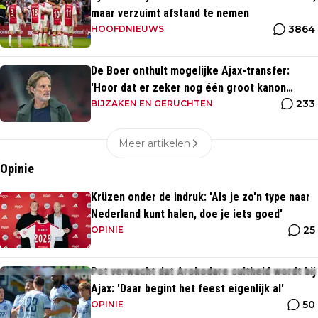
maar verzuimt afstand te nemen
3864
HOOFDNIEUWS
De Boer onthult mogelijke Ajax-transfer:
'Hoor dat er zeker nog één groot kanon
233
aankomt'
BIJZAKEN EN GERUCHTEN
Meer artikelen
Opinie
Krüzen onder de indruk: 'Als je zo'n type naar
Nederland kunt halen, doe je iets goed'
25
OPINIE
Pot verwacht dat Arokodare cultheld wordt bij
Ajax: 'Daar begint het feest eigenlijk al'
50
OPINIE