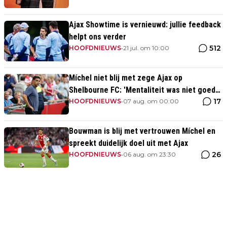
Ajax Showtime is vernieuwd: jullie feedback
helpt ons verder
512
HOOFDNIEUWS
•
21 jul. om 10:00
Míchel niet blij met zege Ajax op
Shelbourne FC: 'Mentaliteit was niet goed
17
genoeg in de slotfase'
HOOFDNIEUWS
•
07 aug. om 00:00
Bouwman is blij met vertrouwen Míchel en
spreekt duidelijk doel uit met Ajax
26
HOOFDNIEUWS
•
06 aug. om 23:30