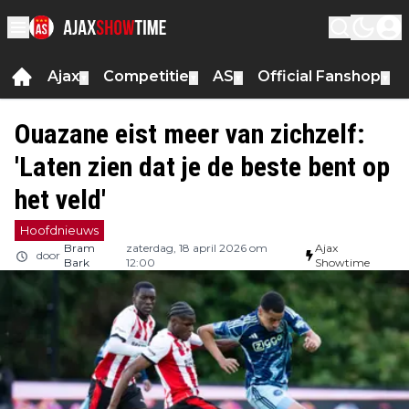
Ajax
Competitie
AS
Official Fanshop
▼
▼
▼
▼
Ouazane eist meer van zichzelf:
'Laten zien dat je de beste bent op
het veld'
Hoofdnieuws
Bram
zaterdag, 18 april 2026 om
Ajax
door
Bark
12:00
Showtime