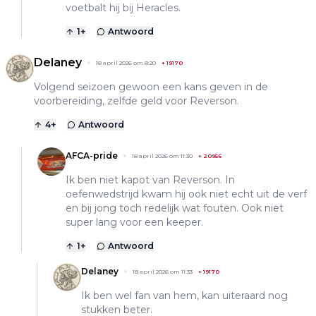
voetbalt hij bij Heracles.
1
+
Antwoord
Delaney
18 april 2026 om 8:20
+
19170
Volgend seizoen gewoon een kans geven in de
voorbereiding, zelfde geld voor Reverson.
4
+
Antwoord
AFCA-pride
18 april 2026 om 11:30
+
20956
Ik ben niet kapot van Reverson. In
oefenwedstrijd kwam hij ook niet echt uit de verf
en bij jong toch redelijk wat fouten. Ook niet
super lang voor een keeper.
1
+
Antwoord
Delaney
18 april 2026 om 11:33
+
19170
Ik ben wel fan van hem, kan uiteraard nog
stukken beter.