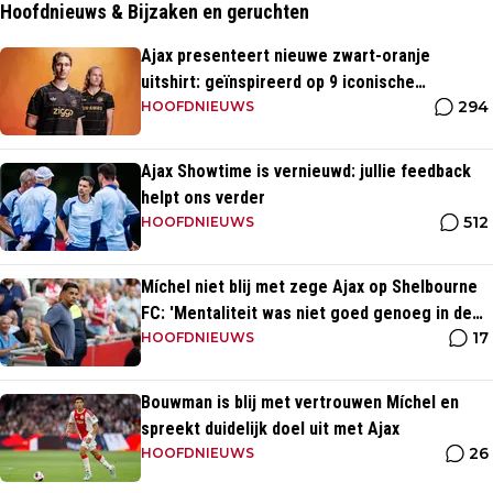
Hoofdnieuws & Bijzaken en geruchten
Ajax presenteert nieuwe zwart-oranje
uitshirt: geïnspireerd op 9 iconische
294
momenten uit clubhistorie
HOOFDNIEUWS
Ajax Showtime is vernieuwd: jullie feedback
helpt ons verder
512
HOOFDNIEUWS
Míchel niet blij met zege Ajax op Shelbourne
FC: 'Mentaliteit was niet goed genoeg in de
17
slotfase'
HOOFDNIEUWS
Bouwman is blij met vertrouwen Míchel en
spreekt duidelijk doel uit met Ajax
26
HOOFDNIEUWS