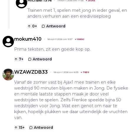
Michael 1974
19 april 2026 om 17:58
+
25253
Trainen met 1, spelen met jong in ieder geval, en
anders verhuren aan een eredivisieploeg
0
+
Antwoord
mokum410
18 april 2026 om 9:37
+
16890
Prima teksten, zit een goede kop op.
7
+
Antwoord
WZAWZDB33
18 april 2026 om 8:33
+
7839
Vanaf de zomer vast bij Ajax1 mee trainen en elke
wedstrijd 90 minuten blijven maken in Jong. De fysieke
en mentale laatste stappen maak je door veel
wedstrijden te spelen. Zelfs Frenkie speelde bijna 50
wedstrijden voor Jong. Wat een genot om naar te
kijken, hopelijk plukken we daar uiteindelijk de vruchten
van.
15
+
Antwoord