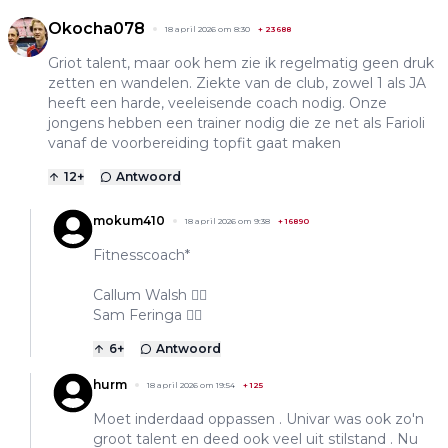
Okocha078
18 april 2026 om 8:30
+
23688
Griot talent, maar ook hem zie ik regelmatig geen druk
zetten en wandelen. Ziekte van de club, zowel 1 als JA
heeft een harde, veeleisende coach nodig. Onze
jongens hebben een trainer nodig die ze net als Farioli
vanaf de voorbereiding topfit gaat maken
12
+
Antwoord
mokum410
18 april 2026 om 9:38
+
16890
Fitnesscoach*
Callum Walsh 👍🏻
Sam Feringa 👎🏻
6
+
Antwoord
hurm
18 april 2026 om 19:54
+
125
Moet inderdaad oppassen . Univar was ook zo'n
groot talent en deed ook veel uit stilstand . Nu