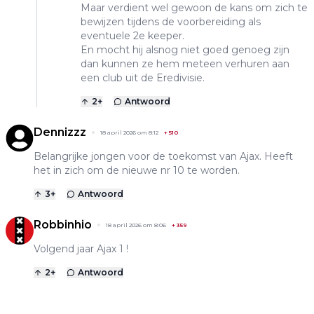
Maar verdient wel gewoon de kans om zich te
bewijzen tijdens de voorbereiding als
eventuele 2e keeper.
En mocht hij alsnog niet goed genoeg zijn
dan kunnen ze hem meteen verhuren aan
een club uit de Eredivisie.
2
+
Antwoord
Dennizzz
18 april 2026 om 8:12
+
510
Belangrijke jongen voor de toekomst van Ajax. Heeft
het in zich om de nieuwe nr 10 te worden.
3
+
Antwoord
Robbinhio
18 april 2026 om 8:06
+
359
Volgend jaar Ajax 1 !
2
+
Antwoord