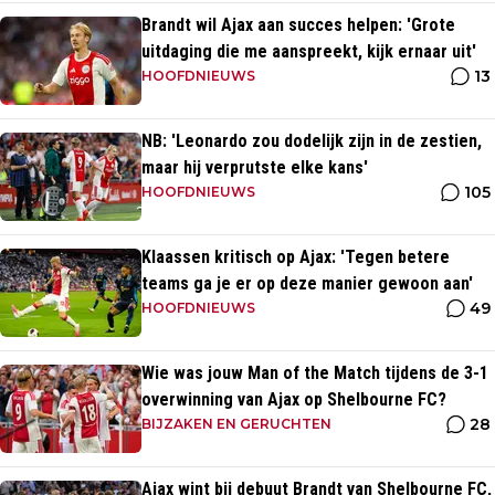
Brandt wil Ajax aan succes helpen: 'Grote
uitdaging die me aanspreekt, kijk ernaar uit'
13
HOOFDNIEUWS
NB: 'Leonardo zou dodelijk zijn in de zestien,
maar hij verprutste elke kans'
105
HOOFDNIEUWS
Klaassen kritisch op Ajax: 'Tegen betere
teams ga je er op deze manier gewoon aan'
49
HOOFDNIEUWS
Wie was jouw Man of the Match tijdens de 3-1
overwinning van Ajax op Shelbourne FC?
28
BIJZAKEN EN GERUCHTEN
Ajax wint bij debuut Brandt van Shelbourne FC,