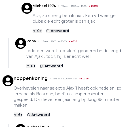
Michael 1974
19 april 2026 om 18:59
+
25253
Ach, zo streng ben ik niet. Een vd weinige
clubs die echt groter is dan ajax.
0
+
Antwoord
Ron6
19 april 2026 om 19:39
+
4892
Iedereen wordt toptalent genoemd in de jeugd
van Ajax… toch, hij is er echt wel 1
0
+
Antwoord
noppenkoning
18 april 2026 om 11:31
+
50399
Overhevelen naar selectie Ajax 1 heeft ook nadelen, zo
iemand als Bouman, heeft nu amper minuten
gespeeld. Dan liever een jaar lang bij Jong 95 minuten
maken.
6
+
Antwoord