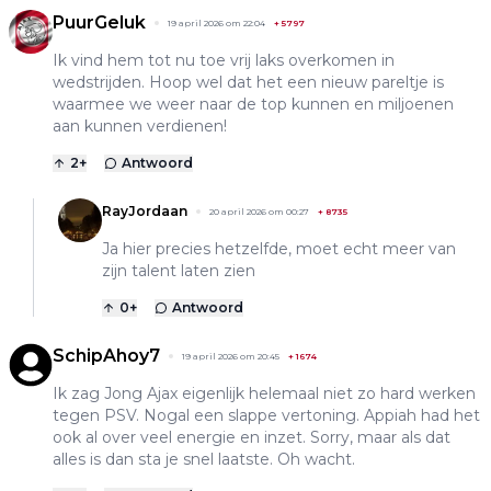
PuurGeluk
19 april 2026 om 22:04
+
5797
Ik vind hem tot nu toe vrij laks overkomen in
wedstrijden. Hoop wel dat het een nieuw pareltje is
waarmee we weer naar de top kunnen en miljoenen
aan kunnen verdienen!
2
+
Antwoord
RayJordaan
20 april 2026 om 00:27
+
8735
Ja hier precies hetzelfde, moet echt meer van
zijn talent laten zien
0
+
Antwoord
SchipAhoy7
19 april 2026 om 20:45
+
1674
Ik zag Jong Ajax eigenlijk helemaal niet zo hard werken
tegen PSV. Nogal een slappe vertoning. Appiah had het
ook al over veel energie en inzet. Sorry, maar als dat
alles is dan sta je snel laatste. Oh wacht.