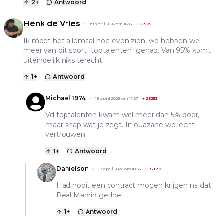
2
+
Antwoord
Henk de Vries
19 april 2026 om 16:13
+
12905
Ik moet het allemaal nog even zien, we hebben wel
meer van dit soort "toptalenten" gehad. Van 95% komt
uiteindelijk niks terecht.
1
+
Antwoord
Michael 1974
19 april 2026 om 17:57
+
25253
Vd toptalenten kwam wel meer dan 5% door,
maar snap wat je zegt. In ouazane wel echt
vertrouwen
1
+
Antwoord
Danielson
19 april 2026 om 18:33
+
72170
Had nooit een contract mogen krijgen na dat
Real Madrid gedoe
1
+
Antwoord