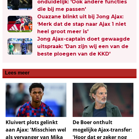
onduidelijk: 'Ook andere functies
die bij me passen'
Ouazane blinkt uit bij Jong Ajax:
‘Merk dat de stap naar Ajax 1 niet
heel groot meer is'
Jong Ajax-captain doet gewaagde
uitspraak: 'Dan zijn wij een van de
beste ploegen van de KKD'