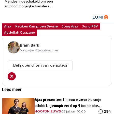
Ajax
Keuken Kampioen Divisie
Jong Ajax
Jong PSV
Abdellah Ouazane
Bram Bark
Jong Ajax & jeugdwatcher
Bekijk berichten van de auteur
Lees meer
Ajax presenteert nieuwe zwart-oranje
uitshirt: geïnspireerd op 9 iconische
294
momenten uit clubhistorie
HOOFDNIEUWS
•
23 jul. om 10:00