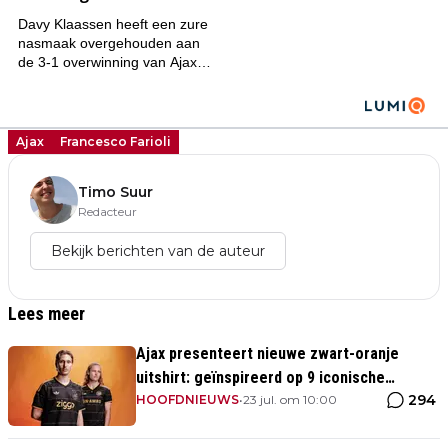
Ajax
Francesco Farioli
Timo Suur
Redacteur
Bekijk berichten van de auteur
Lees meer
Ajax presenteert nieuwe zwart-oranje
uitshirt: geïnspireerd op 9 iconische
294
momenten uit clubhistorie
HOOFDNIEUWS
•
23 jul. om 10:00