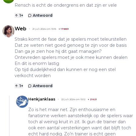
Rensch is echt de ondergrens en dat zijn er vele
1
+
Antwoord
Web
21 juli 2024 om 13:15
+
178831
Straks komt de fase dat je spelers moet teleurstellen
Dat ze weten niet goed genoeg te zijn voor de basis
Dan ga je zien hoe hij dit gaat managen?
Ontevreden spelers moet je ook mee kunnen dealen
En dit is enorm lastig
Op tijd duidelijkheid dan kunnen er nog een stel
verkocht worden
1
+
Antwoord
Henkjanklaas
22 juli 2024 om 13:12
+
21621
Zo is het maar net. Zijn enthousiasme en
fanatisme werken aanstekelijk op de spelers waar
toch al weinig kruit in zit. Ik gun de trainer dan
ook een aantal versterkingen want dat blijft toch
echt hard nodig. Zo’n trainer is echt geen