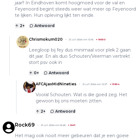
jaar!! In Eindhoven komt hoogmoed voor de val en
Feyenoord begint steeds weer wat meer op Feyenoord
te lijken. Hun opleving lijkt ten einde.
2
+
Antwoord
Chrismokum020
21 juli 2024 om 12:16
+
18930
Leegloop bij fey dus minimaal voor plek 2 gaan
dit jaar. En als duo Schouten/Veerman vertrekt
stort psv ook in
0
+
Antwoord
AFCAjaxMidNineties
21 juli 2024 om 12:27
+
13834
Vooral Schouten. Wat is die goed zeg. Het
gewoon bij ons moeten zitten.
2
+
Antwoord
Rock69
21 juli 2024 om 8:48
+
8411
Het mag ook nooit meer gebeuren dat je een goeie