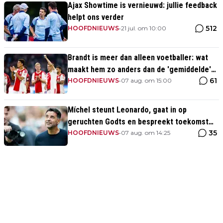
Ajax Showtime is vernieuwd: jullie feedback
helpt ons verder
512
HOOFDNIEUWS
•
21 jul. om 10:00
Brandt is meer dan alleen voetballer: wat
maakt hem zo anders dan de 'gemiddelde'
61
voetballer?
HOOFDNIEUWS
•
07 aug. om 15:00
Míchel steunt Leonardo, gaat in op
geruchten Godts en bespreekt toekomst
35
Baas bij Ajax
HOOFDNIEUWS
•
07 aug. om 14:25