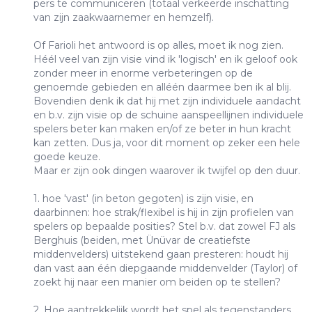
pers te communiceren (totaal verkeerde inschatting
van zijn zaakwaarnemer en hemzelf).
Of Farioli het antwoord is op alles, moet ik nog zien.
Héél veel van zijn visie vind ik 'logisch' en ik geloof ook
zonder meer in enorme verbeteringen op de
genoemde gebieden en alléén daarmee ben ik al blij.
Bovendien denk ik dat hij met zijn individuele aandacht
en b.v. zijn visie op de schuine aanspeellijnen individuele
spelers beter kan maken en/of ze beter in hun kracht
kan zetten. Dus ja, voor dit moment op zeker een hele
goede keuze.
Maar er zijn ook dingen waarover ik twijfel op den duur.
1. hoe 'vast' (in beton gegoten) is zijn visie, en
daarbinnen: hoe strak/flexibel is hij in zijn profielen van
spelers op bepaalde posities? Stel b.v. dat zowel FJ als
Berghuis (beiden, met Ünüvar de creatiefste
middenvelders) uitstekend gaan presteren: houdt hij
dan vast aan één diepgaande middenvelder (Taylor) of
zoekt hij naar een manier om beiden op te stellen?
2. Hoe aantrekkelijk wordt het spel als tegenstanders