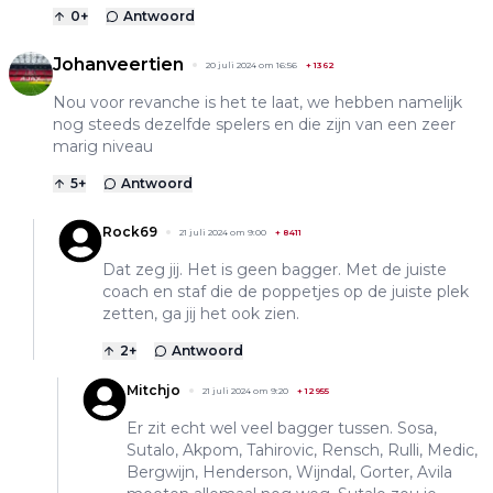
0
+
Antwoord
Johanveertien
20 juli 2024 om 16:56
+
1362
Nou voor revanche is het te laat, we hebben namelijk
nog steeds dezelfde spelers en die zijn van een zeer
marig niveau
5
+
Antwoord
Rock69
21 juli 2024 om 9:00
+
8411
Dat zeg jij. Het is geen bagger. Met de juiste
coach en staf die de poppetjes op de juiste plek
zetten, ga jij het ook zien.
2
+
Antwoord
Mitchjo
21 juli 2024 om 9:20
+
12955
Er zit echt wel veel bagger tussen. Sosa,
Sutalo, Akpom, Tahirovic, Rensch, Rulli, Medic,
Bergwijn, Henderson, Wijndal, Gorter, Avila