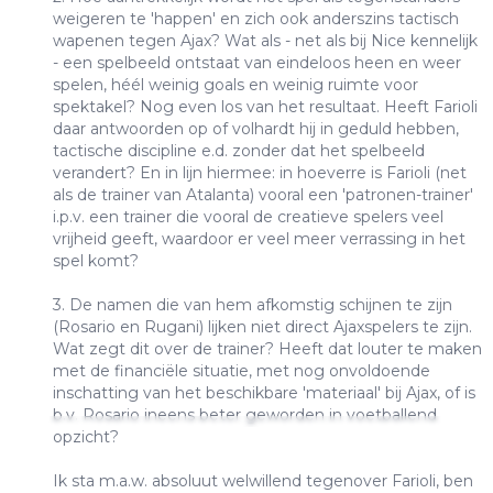
weigeren te 'happen' en zich ook anderszins tactisch
wapenen tegen Ajax? Wat als - net als bij Nice kennelijk
- een spelbeeld ontstaat van eindeloos heen en weer
spelen, héél weinig goals en weinig ruimte voor
spektakel? Nog even los van het resultaat. Heeft Farioli
daar antwoorden op of volhardt hij in geduld hebben,
tactische discipline e.d. zonder dat het spelbeeld
verandert? En in lijn hiermee: in hoeverre is Farioli (net
als de trainer van Atalanta) vooral een 'patronen-trainer'
i.p.v. een trainer die vooral de creatieve spelers veel
vrijheid geeft, waardoor er veel meer verrassing in het
spel komt?
3. De namen die van hem afkomstig schijnen te zijn
(Rosario en Rugani) lijken niet direct Ajaxspelers te zijn.
Wat zegt dit over de trainer? Heeft dat louter te maken
met de financiële situatie, met nog onvoldoende
inschatting van het beschikbare 'materiaal' bij Ajax, of is
b.v. Rosario ineens beter geworden in voetballend
opzicht?
Ik sta m.a.w. absoluut welwillend tegenover Farioli, ben