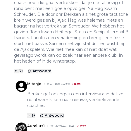
coach hebt die gaat vertrekken, dat je niet al bezig of
rond bent met een goeie opvolger. Na Hag kwam
Schreuder. Die door dhr Derksen als het grote tactische
brein werd gezien bij Ajax. Hag was helemaal niets en
bagger na het vertrek van Schreuder. We hebben het
gezien. Toen kwam Heitinga, Steijn en Schip. Allemaal B
trainers. Farioli is een verademing en brengt een frisse
start met passie. Samen met zijn staf drilt en pusht hij
de Ajax spelers. Wie niet mee kan of niet doet wat
gevraagd wordt kan op zoek naar een andere club. In
het heden of in de winterstop.
3
+
Antwoord
Mitchjo
21 juli 2024 om 9:12
+
12955
Beuker gaf onlangs in een interview aan dat ze
nu al weer kijken naar nieuwe, veelbelovende
coaches.
1
+
Antwoord
Aurelius1
22 juli 2024 om 11:47
+
19737