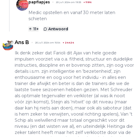
papflapjes
20 juli 2024 om 19:33
+
11916
Medic opstellen en vanaf 30 meter laten
schieten
11
+
Antwoord
Ans B
20 juli 2024 om 15:54
+
24424
Ik denk zeker dat Farioli dit Ajax van hele goede
impulsen voorziet via o.a. fitheid, structuur en duidelijke
instructies, discipline en er bovenop zitten, zijn oog voor
details i.s.m. zijn intelligentie en 'bezetenheid', zijn
enthousiasme en oog voor het individu - in alles een
trainer die afwijkt en beter is dan de trainers die we de
laatste twee seizoenen hebben gezien. Met Schreuder
als optimale tegenvaller en verkloter (al was ik nooit
vóór zijn komst), Steijn als 'nitwit' op dit niveau (maar
daar kan hij niets aan doen), maar ook als saboteur (dat
is hem zeker te verwijten, vooral richting spelers), Van 't
Schip als welwillend maar totaal ongeschikt voor dit
niveau (en dat wisten we al), en uiteindelijk Heitinga die
zeker talent heeft maar het zelf verklootte door via de