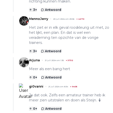
richting kunnen maken.
3
+
Antwoord
MennoJerry
20 juli 2024 om 23:06
+
4270
Het ziet er in elk geval rooskleurig uit met, zo
het lijkt, een plan. En dat is wel een
verademing ten opzichte van de vorige
trainers.
3
+
Antwoord
Arjuna
21 juli 2024 om 1:35
+
3732
Meer als een bang hert
0
+
Antwoord
gi0vanni
21 juli 2024 om 8:34
+
9405
Ja dat ook. Zelfs een amateur trainer heb ik
meer zien uitstralen en doen als Steijn. 🤷
0
+
Antwoord