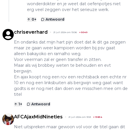
wonderdokter en je weet dat oefenpotjes niet
erg veel zeggen over het serieuze werk.
0
+
Antwoord
chriseverhard
21 juli 2024 om 13:06
+
5049
En ondanks dat mijn hart pijn doet dat ik dit ga zeggen
maar ze gaan weer kampioen worden bij psv gaat
alleen bakayoko en ramalho weg.
Voor veerman zal er geen transfer in zitten.
Maar als wij brobbey weten te behouden en evt
bergwijn.
En ajax koopt nog een rcv een rechtsback een echte nr
10 en nog een linksbuiten als bergwijn weg gaat want
godts is er nog niet dan doen we misschien mee om de
titel
1
+
Antwoord
AFCAjaxMidNineties
21 juli 2024 om 9:53
+
13834
Niet uitspreken maar gewoon vol voor de titel gaan dit