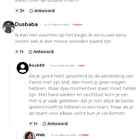
waren over de situatie intern!!
3
+
Antwoord
Dusbaba
21 juli 2024 om 00:27
+
16626
Ik kan niet wachten op het begin Ik wil nu wel eens
weten wat al doe mooie woorden waard zijn.
1
+
Antwoord
Rock69
21 juli 2024 om 8:52
+
8411
Als je goed hebt geluisterd bij de aanstelling van
Farioli met zijn staf, dan moet jij geen vragen
hebben. Waar Ajax momenteel staat moet helder
zijn. Met hard werken en vechtlust kom je ver.
Het is al vaak gebleken dat je niet altijd de beste
spelers hoeft te hebben in een team. Maar als je
als team voor elkaar vecht kun je ver komen.
1
+
Antwoord
Web
21 juli 2024 om 13:18
+
178831