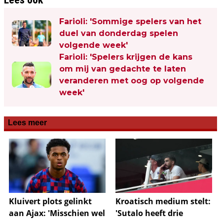
Farioli: 'Sommige spelers van het
duel van donderdag spelen
volgende week'
Farioli: 'Spelers krijgen de kans
om mij van gedachte te laten
veranderen met oog op volgende
week'