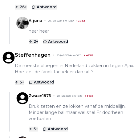
26
+
Antwoord
Arjuna
20 juli 2024 om 16:39
+
3732
hear hear
2
+
Antwoord
Steffenhagen
20 juli 2024 om 16:11
+
48312
De meeste ploegen in Nederland zakken in tegen Ajax.
Hoe ziet de farioli tactiek er dan uit ?
5
+
Antwoord
Zwaan1975
20 juli 2024 om 16:35
+
3736
Druk zetten en ze lokken vanaf de middellijn.
Minder lange bal maar wel snel Er doorheen
voetballen
5
+
Antwoord