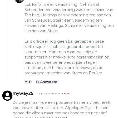
Lol. Farioli is een verademing. Net als dat
Schreuder een verademing was ten aanzien van
Ten hag, Heitinga een verademing ten aanzien
van Schreuder, Steijn een verademing ten
aanzien van Heitinga, Schip een verademing ten
aanzien van Steijn.
Er is officieel nog geen bal getrapt en deze
kletsmajoor Farioli is al gebombardeerd tot
supertrainer. Man man man, wat zijn de
supporters hier makkelijk te hersenspoelen op
basis van twee oefenwedstrijden tegen
amateurs, een handvol pr interviews, en de
propagandamachine van Kroes en Beuker.
1
+
Antwoord
myway25
21 juli 2024 om 8:00
+
2775
Zo zie je maar hoe een positieve trainer invloed heeft
voor zowel intern als extern. Afgelopen 2 jaar trainers
gehad die alleen maar excuses hadden en negatief