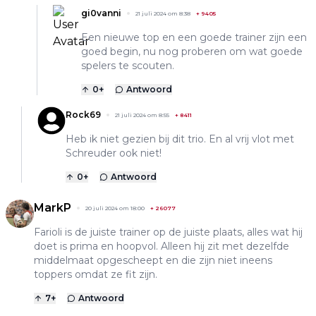
gi0vanni
21 juli 2024 om 8:38
+
9405
Een nieuwe top en een goede trainer zijn een
goed begin, nu nog proberen om wat goede
spelers te scouten.
0
+
Antwoord
Rock69
21 juli 2024 om 8:55
+
8411
Heb ik niet gezien bij dit trio. En al vrij vlot met
Schreuder ook niet!
0
+
Antwoord
MarkP
20 juli 2024 om 18:00
+
26077
Farioli is de juiste trainer op de juiste plaats, alles wat hij
doet is prima en hoopvol. Alleen hij zit met dezelfde
middelmaat opgescheept en die zijn niet ineens
toppers omdat ze fit zijn.
7
+
Antwoord