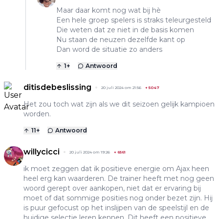
Maar daar komt nog wat bij hè
Een hele groep spelers is straks teleurgesteld
Die weten dat ze niet in de basis komen
Nu staan de neuzen dezelfde kant op
Dan word de situatie zo anders
1
+
Antwoord
ditisdebeslissing
20 juli 2024 om 21:56
+
5047
Het zou toch wat zijn als we dit seizoen gelijk kampioen
worden.
11
+
Antwoord
willycicci
20 juli 2024 om 19:26
+
6561
ik moet zeggen dat ik positieve energie om Ajax heen
heel erg kan waarderen. De trainer heeft met nog geen
woord gerept over aankopen, niet dat er ervaring bij
moet of dat sommige posities nog onder bezet zijn. Hij
is puur gefocust op het inslijpen van de speelstijl en de
huidige selectie leren kennen. Dit heeft een positieve