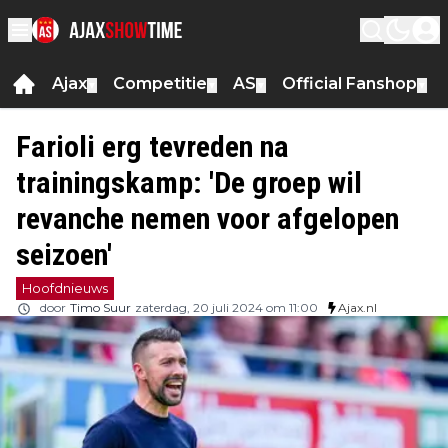
Ajax
Competitie
AS
Official Fanshop
▼
▼
▼
▼
Farioli erg tevreden na
trainingskamp: 'De groep wil
revanche nemen voor afgelopen
seizoen'
Hoofdnieuws
door
Timo Suur
zaterdag, 20 juli 2024 om 11:00
Ajax.nl