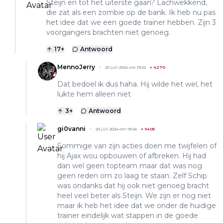
Steijn en tot het uiterste gaan? Lachwekkend,
die zat als een zombie op de bank. Ik heb nu pas
het idee dat we een goede trainer hebben. Zijn 3
voorgangers brachten niet genoeg.
17
+
Antwoord
MennoJerry
20 juli 2024 om 19:22
+
4270
Dat bedoel ik dus haha. Hij wilde het wel, het
lukte hem alleen niet
3
+
Antwoord
gi0vanni
20 juli 2024 om 19:45
+
9405
Sommige van zijn acties doen me twijfelen of
hij Ajax wou opbouwen of afbreken. Hij had
dan wel geen topteam maar dat was nog
geen reden om zo laag te staan. Zelf Schip
was ondanks dat hij ook niet genoeg bracht
heel veel beter als Steijn. We zijn er nog niet
maar ik heb het idee dat we onder de huidige
trainer eindelijk wat stappen in de goede