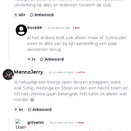
uitwerking op alles en iedereen rondom de club.
45
+
Antwoord
Rock69
21 juli 2024 om 8:54
+
8411
Al het andere leidt ook alleen maar af. Schreuder
weet er alles van bij zijn aanstelling een paar
seizoenen terug.
1
+
Antwoord
MennoJerry
20 juli 2024 om 18:29
+
4270
Is natuurlijk een beetje open deuren intrappen, want
ook Schip, Heitinga en Steijn vinden een hecht team en
tot het uiterste gaan belangrijk. Het lukte ze alleen wat
minder 😂
4
+
Antwoord
gi0vanni
20 juli 2024 om 19:21
+
9405