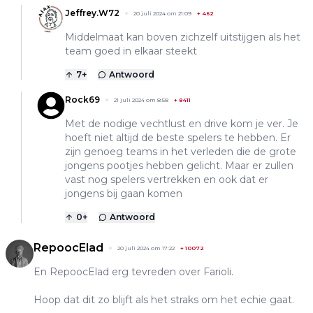
Jeffrey.W72
20 juli 2024 om 21:09
+
462
Middelmaat kan boven zichzelf uitstijgen als het
team goed in elkaar steekt
7
+
Antwoord
Rock69
21 juli 2024 om 8:58
+
8411
Met de nodige vechtlust en drive kom je ver. Je
hoeft niet altijd de beste spelers te hebben. Er
zijn genoeg teams in het verleden die de grote
jongens pootjes hebben gelicht. Maar er zullen
vast nog spelers vertrekken en ook dat er
jongens bij gaan komen
0
+
Antwoord
RepoocElad
20 juli 2024 om 17:22
+
10072
En RepoocElad erg tevreden over Farioli.
Hoop dat dit zo blijft als het straks om het echie gaat.