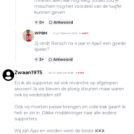
moeten allemaal nog weg. Sutalo zou je
misschien nog het voordeel van de twijfel
kunnen geven
0
+
Antwoord
WPBM
21 juli 2024 om 13:23
+
40117
Jij vindt Rensch na 4 jaar in Ajax1 een goede
speler?
3
+
Antwoord
Zwaan1975
20 juli 2024 om 16:38
+
3736
En ik als supporter wil ook revanche op afgelopen
seizoen! Ja we bleven de ploeg steunen maar waren
ook bij wedstrijden stil!
Ook wij moeten passie brengen en volle bak gaan!! Ik
heb er zin in. Dikke middelvinger naar alle andere
supporters.
Wij zijn Ajax en worden weer de beste ❌❌❌