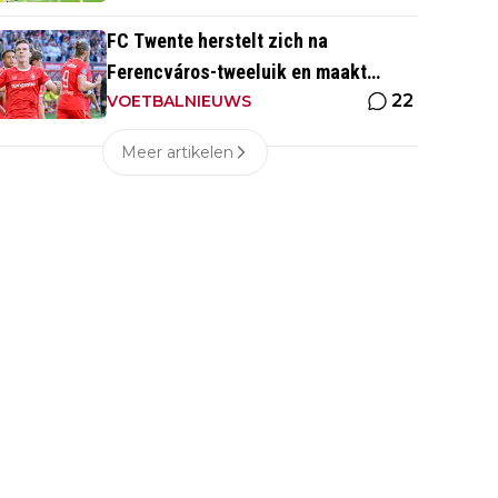
FC Twente herstelt zich na
Ferencváros-tweeluik en maakt
22
gehakt van Slowaakse opponent
VOETBALNIEUWS
Meer artikelen