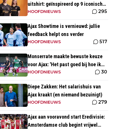
uitshirt: geïnspireerd op 9 iconische
295
momenten uit clubhistorie
HOOFDNIEUWS
Ajax Showtime is vernieuwd: jullie
feedback helpt ons verder
517
HOOFDNIEUWS
Monserrate maakte bewuste keuze
voor Ajax: 'Het past goed bij hoe ik
30
naar voetbal kijk’
HOOFDNIEUWS
Diepe Zakken: Het salarishuis van
Ajax kraakt (en niemand bezuinigt)
279
HOOFDNIEUWS
Ajax aan vooravond start Eredivisie:
Amsterdamse club begint vrijwel