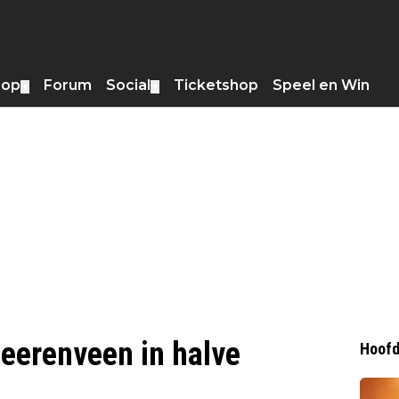
hop
Forum
Social
Ticketshop
Speel en Win
▼
▼
eerenveen in halve
Hoofd