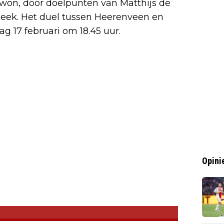
p won, door doelpunten van Matthijs de
 Beek. Het duel tussen Heerenveen en
g 17 februari om 18.45 uur.
Opini