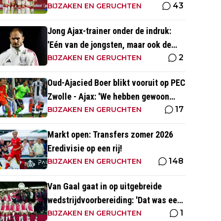
43
altijd met zege
BIJZAKEN EN GERUCHTEN
Jong Ajax-trainer onder de indruk:
'Eén van de jongsten, maar ook de
2
meest volwassen'
BIJZAKEN EN GERUCHTEN
Oud-Ajacied Boer blikt vooruit op PEC
Zwolle - Ajax: 'We hebben gewoon
17
weer kans tegen Ajax'
BIJZAKEN EN GERUCHTEN
Markt open: Transfers zomer 2026
Eredivisie op een rij!
148
BIJZAKEN EN GERUCHTEN
Van Gaal gaat in op uitgebreide
wedstrijdvoorbereiding: 'Dat was een
1
aparte discipline, een ritme'
BIJZAKEN EN GERUCHTEN