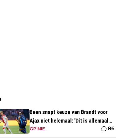
e
Been snapt keuze van Brandt voor
Ajax niet helemaal: 'Dit is allemaal
86
wat makkelijker'
OPINIE