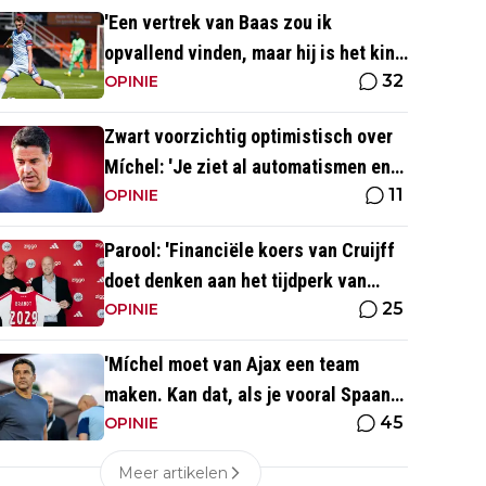
'Een vertrek van Baas zou ik
opvallend vinden, maar hij is het kind
32
van de rekening van de komst van
OPINIE
Blind'
Zwart voorzichtig optimistisch over
Míchel: 'Je ziet al automatismen en
11
patronen terug, maar...'
OPINIE
Parool: 'Financiële koers van Cruijff
doet denken aan het tijdperk van
25
Overmars'
OPINIE
'Míchel moet van Ajax een team
maken. Kan dat, als je vooral Spaans
45
spreekt?'
OPINIE
Meer artikelen