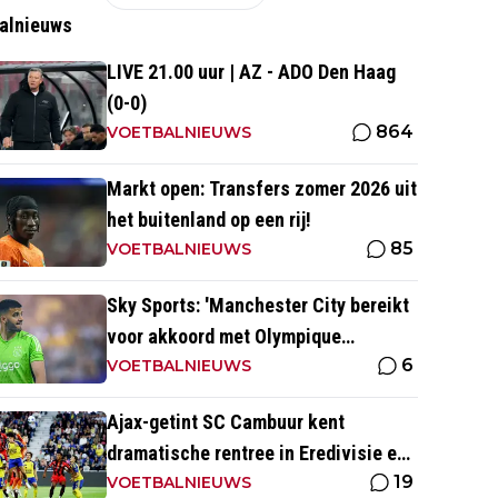
alnieuws
LIVE 21.00 uur | AZ - ADO Den Haag
(0-0)
864
VOETBALNIEUWS
Markt open: Transfers zomer 2026 uit
het buitenland op een rij!
85
VOETBALNIEUWS
Sky Sports: 'Manchester City bereikt
voor akkoord met Olympique
6
Marseille; Rulli voor twee miljoen
VOETBALNIEUWS
naar Engeland'
Ajax-getint SC Cambuur kent
dramatische rentree in Eredivisie en
19
krijgt pak slaag in eigen huis
VOETBALNIEUWS