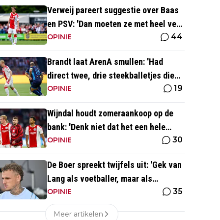
Verweij pareert suggestie over Baas
en PSV: 'Dan moeten ze met heel veel
44
geld over de brug komen'
OPINIE
Brandt laat ArenA smullen: 'Had
direct twee, drie steekballetjes die
19
gewoon perfect waren'
OPINIE
Wijndal houdt zomeraankoop op de
bank: 'Denk niet dat het een hele
30
goede verdediger is'
OPINIE
De Boer spreekt twijfels uit: 'Gek van
Lang als voetballer, maar als
35
persoonlijkheid niet'
OPINIE
Meer artikelen