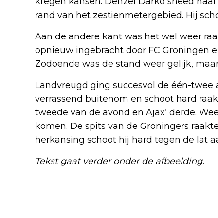
kregen kansen. Denzel Darko sneed naar b
rand van het zestienmetergebied. Hij scho
Aan de andere kant was het wel weer raa
opnieuw ingebracht door FC Groningen en 
Zodoende was de stand weer gelijk, maar
Landvreugd ging succesvol de één-twee 
verrassend buitenom en schoot hard raak 
tweede van de avond en Ajax’ derde. Weer
komen. De spits van de Groningers raakte
herkansing schoot hij hard tegen de lat a
Tekst gaat verder onder de afbeelding.