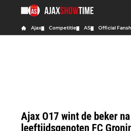
Ajax
Competitie
AS
Official Fans
▼
▼
▼
Ajax O17 wint de beker na
leeftijdsgenoten FC Groni