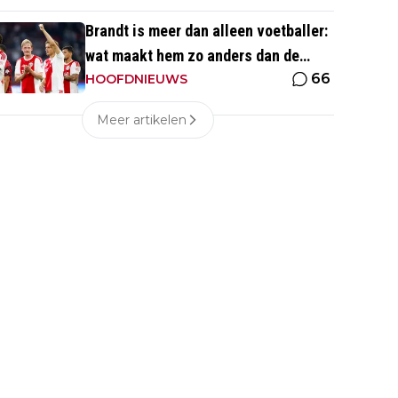
eentje'
Brandt is meer dan alleen voetballer:
wat maakt hem zo anders dan de
66
'gemiddelde' voetballer?
HOOFDNIEUWS
Meer artikelen