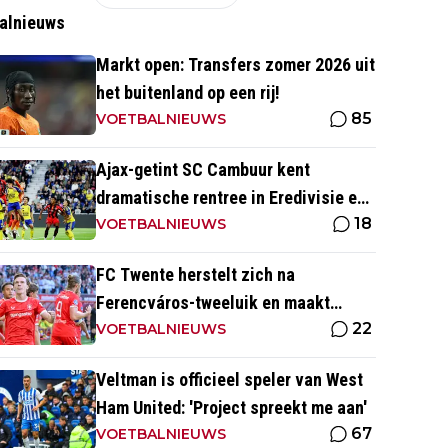
alnieuws
Markt open: Transfers zomer 2026 uit
het buitenland op een rij!
85
VOETBALNIEUWS
Ajax-getint SC Cambuur kent
dramatische rentree in Eredivisie en
18
krijgt pak slaag in eigen huis
VOETBALNIEUWS
FC Twente herstelt zich na
Ferencváros-tweeluik en maakt
22
gehakt van Slowaakse opponent
VOETBALNIEUWS
Veltman is officieel speler van West
Ham United: 'Project spreekt me aan'
67
VOETBALNIEUWS