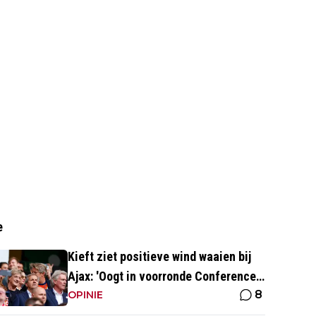
e
Kieft ziet positieve wind waaien bij
Ajax: 'Oogt in voorronde Conference
8
League fris en energiek'
OPINIE