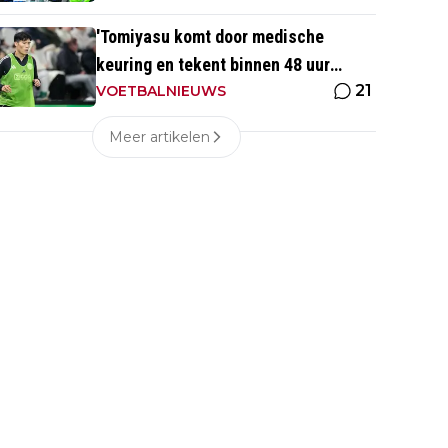
'Tomiyasu komt door medische
keuring en tekent binnen 48 uur
21
contract bij nieuwe club'
VOETBALNIEUWS
Meer artikelen