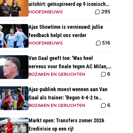
uitshirt: geïnspireerd op 9 iconische
295
momenten uit clubhistorie
HOOFDNIEUWS
Ajax Showtime is vernieuwd: jullie
feedback helpt ons verder
516
HOOFDNIEUWS
Van Gaal geeft toe: 'Was heel
nerveus voor finale tegen AC Milan,
6
wist dat ze zich zouden aanpassen'
BIJZAKEN EN GERUCHTEN
Ajax-publiek moest wennen aan Van
Gaal als trainer: 'Begon 4-4-2 te
6
spelen, vloeken in de kerk'
BIJZAKEN EN GERUCHTEN
Markt open: Transfers zomer 2026
Eredivisie op een rij!