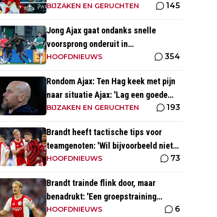
145
BIJZAKEN EN GERUCHTEN
Jong Ajax gaat ondanks snelle
voorsprong onderuit in
354
seizoensopener tegen FC Dordrecht
HOOFDNIEUWS
Rondom Ajax: Ten Hag keek met pijn
naar situatie Ajax: 'Lag een goede
193
basis om op voort te borduren'
BIJZAKEN EN GERUCHTEN
Brandt heeft tactische tips voor
teamgenoten: 'Wil bijvoorbeeld niet
73
dat Mika te veel naar binnen komt'
HOOFDNIEUWS
Brandt trainde flink door, maar
benadrukt: 'Een groepstraining
6
nabootsen is toch vrij lastig in je
HOOFDNIEUWS