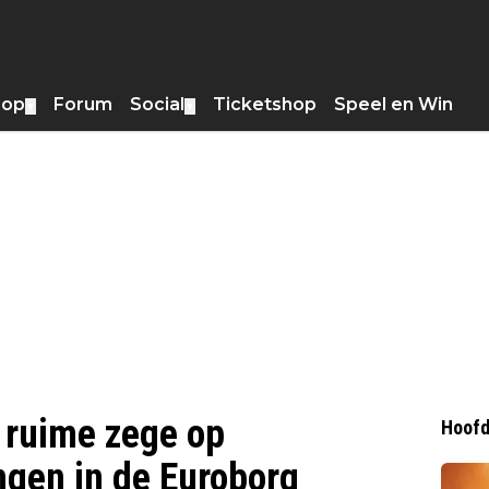
hop
Forum
Social
Ticketshop
Speel en Win
▼
▼
 ruime zege op
Hoofd
ngen in de Euroborg