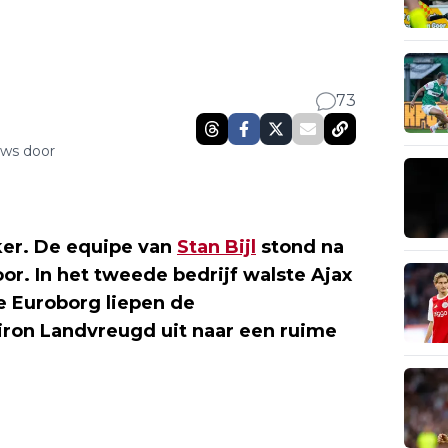
73
uws door
ker. De equipe van
Stan Bijl
stond na
or. In het tweede bedrijf walste Ajax
de Euroborg liepen de
ron Landvreugd uit naar een ruime