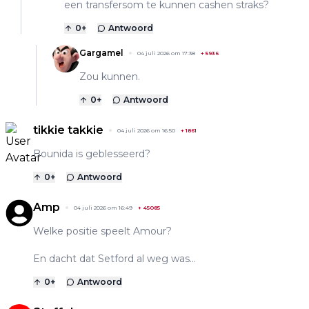
een transfersom te kunnen cashen straks?
0
+
Antwoord
Gargamel
04 juli 2026 om 17:38
+
5936
Zou kunnen.
0
+
Antwoord
tikkie takkie
04 juli 2026 om 16:50
+
1861
Bounida is geblesseerd?
0
+
Antwoord
Amp
04 juli 2026 om 16:49
+
45085
Welke positie speelt Amour?
En dacht dat Setford al weg was...
0
+
Antwoord