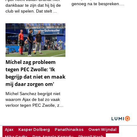
Ajax
Kasper Dolberg
Panathinaikos
Owen Wijndal
Mika Godts
Don-Angelo Konadu
Pharell Nash