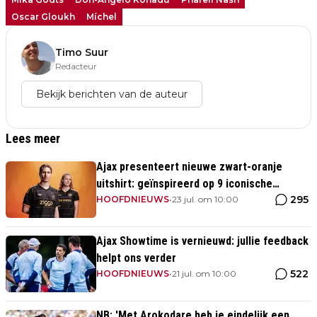
Oscar Gloukh
Míchel
Timo Suur
Redacteur
Bekijk berichten van de auteur
Lees meer
Ajax presenteert nieuwe zwart-oranje
uitshirt: geïnspireerd op 9 iconische
295
momenten uit clubhistorie
HOOFDNIEUWS
•
23 jul. om 10:00
Ajax Showtime is vernieuwd: jullie feedback
helpt ons verder
522
HOOFDNIEUWS
•
21 jul. om 10:00
NB: 'Met Arokodare heb je eindelijk een