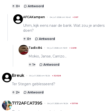
0
+
Antwoord
AFCAKampen
04 juli 2026 om 16:42
+
397
Uhm, kijk eens naar de bank. Wat zou je anders
doen?
0
+
Antwoord
Tadic84
04 juli 2026 om 16:51
+
2293
Mokio, Janse, Carrizo…
1
+
Antwoord
Breuk
04 juli 2026 om 16:24
+
32028
Ter Stegen geblesseerd?
2
+
Antwoord
7172AFCA7395
04 juli 2026 om 16:24
+
13799