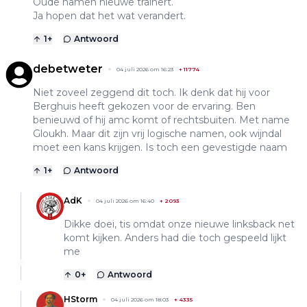
Oude namen nieuwe trainert.
Ja hopen dat het wat verandert.
1
+
Antwoord
debetweter
04 juli 2026 om 16:23
+
11774
Niet zoveel zeggend dit toch. Ik denk dat hij voor
Berghuis heeft gekozen voor de ervaring. Ben
benieuwd of hij amc komt of rechtsbuiten. Met name
Gloukh. Maar dit zijn vrij logische namen, ook wijndal
moet een kans krijgen. Is toch een gevestigde naam
1
+
Antwoord
AdK
04 juli 2026 om 16:40
+
2093
Dikke doei, tis omdat onze nieuwe linksback net
komt kijken. Anders had die toch gespeeld lijkt
me
0
+
Antwoord
HStorm
04 juli 2026 om 18:03
+
4335