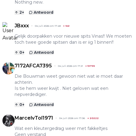
Nothing new.
2
+
Antwoord
JBxxx
04 juli 2026 om 17:48
+
941
Gelijk doorpakken voor nieuwe spits Vinas!! We moeten
toch twee goede spitsen dan is er iig 1 binnen!!
0
+
Antwoord
7172AFCA7395
04 juli 2026 om 17:21
+
13799
Die Bouwman weet gewoon niet wat ie moet daar
achterin.
Is tie hem weer kwijt . Niet geloven wat een
nepverdediger.
0
+
Antwoord
MarcelvTol1971
04 juli 2026 om 17:06
+
20222
Wat een kleutergedrag weer met fakkeltjes
Geen verstand