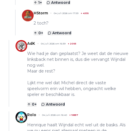
1
+
Antwoord
HStorm
04 juli 2026 om 17:59
+
4335
2 toch?
0
+
Antwoord
AdK
04 juli 2026 om 16:39
+
2093
Wie had je dan geplaatst? Je weet dat de nieuwe
linksback net binnen is, dus die vervangt Wijndal
nog wel.
Maar de rest?
Lijkt me wel dat Michel direct de vaste
speelvorm erin wil hebben, ongeacht welke
speler er beschikbaar is.
0
+
Antwoord
Rolo
04 juli 2026 om 16:40
+
18857
Henrique haalt Wijndal echt wel uit de basks. Als
we nu eens niet allemaal meteen in de