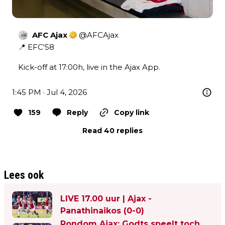
AFC Ajax
@
AFCAjax
📍 EFC'58

Kick-off at 17:00h, live in the Ajax App.
1:45 PM · Jul 4, 2026
159
Reply
Copy link
Read 40 replies
Lees ook
LIVE 17.00 uur | Ajax -
Panathinaikos (0-0)
Rondom Ajax: Godts speelt toch