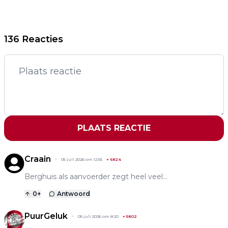
136 Reacties
PLAATS REACTIE
Craain
05 juli 2026 om 12:55
+
6824
Berghuis als aanvoerder zegt heel veel...
0
+
Antwoord
PuurGeluk
05 juli 2026 om 8:20
+
5802