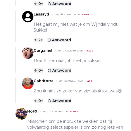
0
+
Antwoord
Lassayd
04 juli 2026 om 17:06
+
664
Het gaat mij niet wat je om Wijndal vindt.
Sukkel
2
+
Antwoord
Gargamel
04 juli 2026 om 17:08
+
5936
Doe ff normaal joh met je sukkel.
0
+
Antwoord
Gabritorre
05 juli 2026 om 9:42
+
468
Zou ik niet zo zeker van zijn als ik jou was😅
0
+
Antwoord
NoFX
04 juli 2026 om 17:26
+
2194
Misschien om de indruk te wekken dat hij
volwaardig selectiespeler is om zo nog iets van