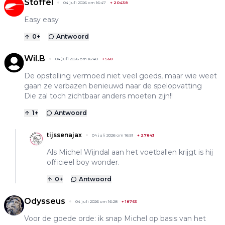
Stoffel
04 juli 2026 om 16:47
+
20438
Easy easy
0
+
Antwoord
Wil.B
04 juli 2026 om 16:40
+
568
De opstelling vermoed niet veel goeds, maar wie weet
gaan ze verbazen benieuwd naar de spelopvatting
Die zal toch zichtbaar anders moeten zijn!!
1
+
Antwoord
tijssenajax
04 juli 2026 om 16:51
+
27843
Als Michel Wijndal aan het voetballen krijgt is hij
officieel boy wonder.
0
+
Antwoord
Odysseus
04 juli 2026 om 16:28
+
18763
Voor de goede orde: ik snap Michel op basis van het