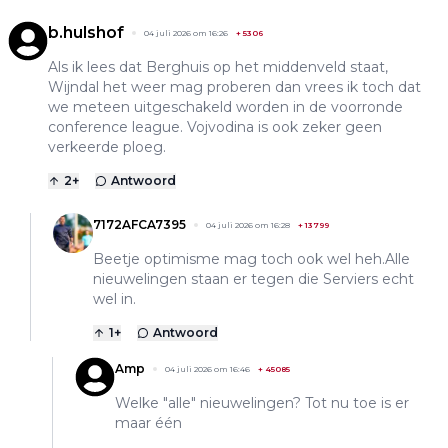
b.hulshof
04 juli 2026 om 16:26
+
5306
Als ik lees dat Berghuis op het middenveld staat,
Wijndal het weer mag proberen dan vrees ik toch dat
we meteen uitgeschakeld worden in de voorronde
conference league. Vojvodina is ook zeker geen
verkeerde ploeg.
2
+
Antwoord
7172AFCA7395
04 juli 2026 om 16:28
+
13799
Beetje optimisme mag toch ook wel heh.Alle
nieuwelingen staan er tegen die Serviers echt
wel in.
1
+
Antwoord
Amp
04 juli 2026 om 16:46
+
45085
Welke "alle" nieuwelingen? Tot nu toe is er
maar één