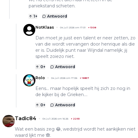
paniekstand schieten.
1
+
Antwoord
NotKlaas
04 juli 2026 om 17:01
+
1308
Dan moet je juist een talent er neer zetten, zo
van die wordt vervangen door henrique als die
er is. Duidelijk punt naar Wijndal namelijk; jij
speelt zoiezo niet.
0
+
Antwoord
Rolo
04 juli 2026 om 17:06
+
18857
Eens... maar hopelijk speelt hij zich zo nog in
de kijker bij de Grieken....
0
+
Antwoord
Tadic84
04 juli 2026 om 16:26
+
2293
Wat een basis zeg 😂, wedstrijd wordt het aankijken niet
waard lijkt me 🙈.