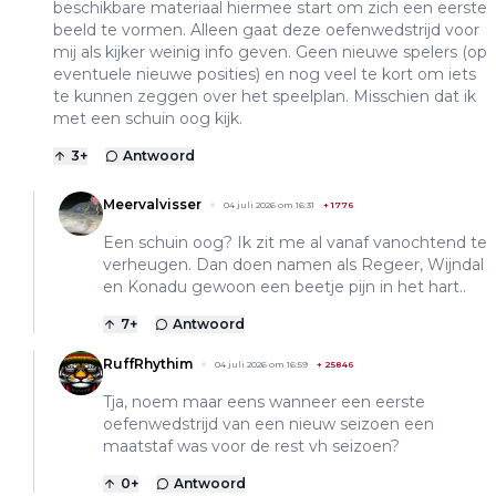
beschikbare materiaal hiermee start om zich een eerste
beeld te vormen. Alleen gaat deze oefenwedstrijd voor
mij als kijker weinig info geven. Geen nieuwe spelers (op
eventuele nieuwe posities) en nog veel te kort om iets
te kunnen zeggen over het speelplan. Misschien dat ik
met een schuin oog kijk.
3
+
Antwoord
Meervalvisser
04 juli 2026 om 16:31
+
1776
Een schuin oog? Ik zit me al vanaf vanochtend te
verheugen. Dan doen namen als Regeer, Wijndal
en Konadu gewoon een beetje pijn in het hart..
7
+
Antwoord
RuffRhythim
04 juli 2026 om 16:59
+
25846
Tja, noem maar eens wanneer een eerste
oefenwedstrijd van een nieuw seizoen een
maatstaf was voor de rest vh seizoen?
0
+
Antwoord