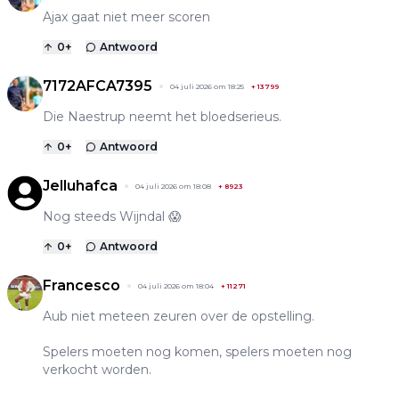
Ajax gaat niet meer scoren
0
+
Antwoord
7172AFCA7395
04 juli 2026 om 18:25
+
13799
Die Naestrup neemt het bloedserieus.
0
+
Antwoord
Jelluhafca
04 juli 2026 om 18:08
+
8923
Nog steeds Wijndal 😱
0
+
Antwoord
Francesco
04 juli 2026 om 18:04
+
11271
Aub niet meteen zeuren over de opstelling.
Spelers moeten nog komen, spelers moeten nog
verkocht worden.