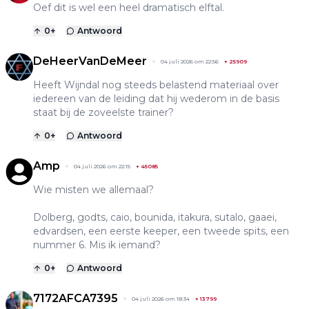
Oef dit is wel een heel dramatisch elftal.
0
+
Antwoord
DeHeerVanDeMeer
04 juli 2026 om 22:56
+
25909
Heeft Wijndal nog steeds belastend materiaal over
iedereen van de leiding dat hij wederom in de basis
staat bij de zoveelste trainer?
0
+
Antwoord
Amp
04 juli 2026 om 22:15
+
45085
Wie misten we allemaal?
Dolberg, godts, caio, bounida, itakura, sutalo, gaaei,
edvardsen, een eerste keeper, een tweede spits, een
nummer 6. Mis ik iemand?
0
+
Antwoord
7172AFCA7395
04 juli 2026 om 18:34
+
13799