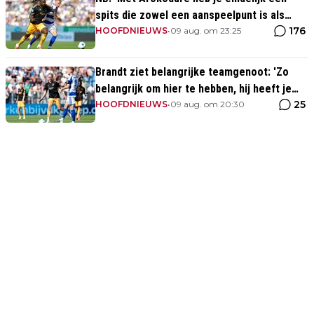
spits die zowel een aanspeelpunt is als
176
diepte heeft'
HOOFDNIEUWS
•
09 aug. om 23:25
Brandt ziet belangrijke teamgenoot: 'Zo
belangrijk om hier te hebben, hij heeft je
25
rug'
HOOFDNIEUWS
•
09 aug. om 20:30