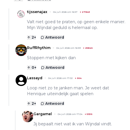
tijssenajax
04 juli 2026 om 16:57
+
27843
Valt niet goed te praten, op geen enkele manier.
Mijn Wijndal geduld is helemaal op.
2
+
Antwoord
RuffRhythim
04 juli 2026 om 16:59
+
25846
Stoppen met kijken dan
0
+
Antwoord
Lassayd
04 juli 2026 om 17:02
+
664
Loop niet zo te janken man. Je weet dat
Henrique uiteindelijk gaat spelen
2
+
Antwoord
Gargamel
04 juli 2026 om 17:04
+
5936
Jij bepaalt niet wat ik van Wijndal vindt.