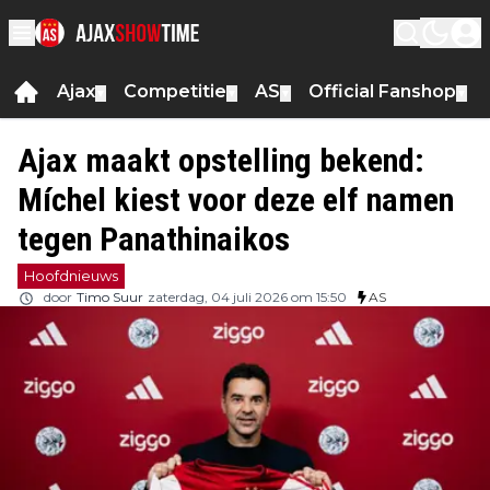
Ajax
Competitie
AS
Official Fanshop
▼
▼
▼
▼
Ajax maakt opstelling bekend:
Míchel kiest voor deze elf namen
tegen Panathinaikos
Hoofdnieuws
door
Timo Suur
zaterdag, 04 juli 2026 om 15:50
AS