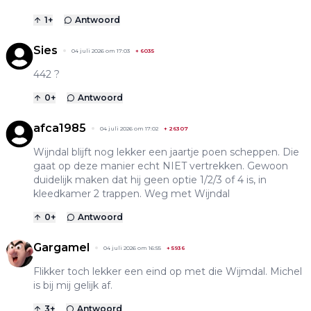
1
+
Antwoord
Sies
04 juli 2026 om 17:03
+
6035
442 ?
0
+
Antwoord
afca1985
04 juli 2026 om 17:02
+
26307
Wijndal blijft nog lekker een jaartje poen scheppen. Die
gaat op deze manier echt NIET vertrekken. Gewoon
duidelijk maken dat hij geen optie 1/2/3 of 4 is, in
kleedkamer 2 trappen. Weg met Wijndal
0
+
Antwoord
Gargamel
04 juli 2026 om 16:55
+
5936
Flikker toch lekker een eind op met die Wijmdal. Michel
is bij mij gelijk af.
3
+
Antwoord