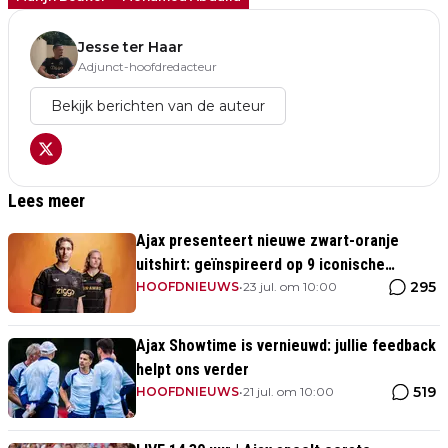
Jesse ter Haar
Adjunct-hoofdredacteur
Bekijk berichten van de auteur
Lees meer
Ajax presenteert nieuwe zwart-oranje
uitshirt: geïnspireerd op 9 iconische
295
momenten uit clubhistorie
HOOFDNIEUWS
•
23 jul. om 10:00
Ajax Showtime is vernieuwd: jullie feedback
helpt ons verder
519
HOOFDNIEUWS
•
21 jul. om 10:00