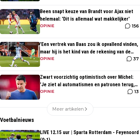
Been snapt keuze van Brandt voor Ajax niet
helemaal: 'Dit is allemaal wat makkelijker'
156
OPINIE
'Een vertrek van Baas zou ik opvallend vinden,
maar hij is het kind van de rekening van de
37
komst van Blind'
OPINIE
Zwart voorzichtig optimistisch over Míchel:
'Je ziet al automatismen en patronen terug,
13
maar...'
OPINIE
Meer artikelen
Voetbalnieuws
LIVE 12.15 uur | Sparta Rotterdam - Feyenoord
(0-1)