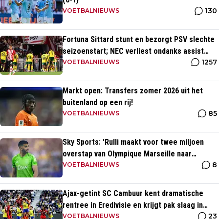
130
VOETBALNIEUWS
Fortuna Sittard stunt en bezorgt PSV slechte
seizoenstart; NEC verliest ondanks assist
1257
Tadic
VOETBALNIEUWS
Markt open: Transfers zomer 2026 uit het
buitenland op een rij!
85
VOETBALNIEUWS
Sky Sports: 'Rulli maakt voor twee miljoen
overstap van Olympique Marseille naar
8
Manchester City'
VOETBALNIEUWS
Ajax-getint SC Cambuur kent dramatische
rentree in Eredivisie en krijgt pak slaag in
23
eigen huis
VOETBALNIEUWS