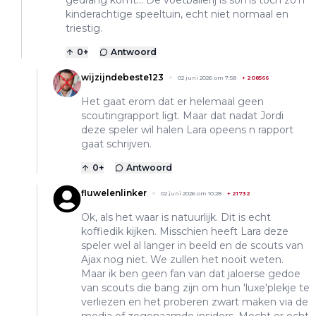
kinderachtige speeltuin, echt niet normaal en
triestig.
0
+
Antwoord
wijzijndebeste123
02 juni 2026 om 7:58
+
208566
Het gaat erom dat er helemaal geen
scoutingrapport ligt. Maar dat nadat Jordi
deze speler wil halen Lara opeens n rapport
gaat schrijven.
0
+
Antwoord
fluwelenlinker
02 juni 2026 om 10:28
+
21732
Ok, als het waar is natuurlijk. Dit is echt
koffiedik kijken. Misschien heeft Lara deze
speler wel al langer in beeld en de scouts van
Ajax nog niet. We zullen het nooit weten.
Maar ik ben geen fan van dat jaloerse gedoe
van scouts die bang zijn om hun 'luxe'plekje te
verliezen en het proberen zwart maken via de
media of zogenaamde insiders. Mocht er echt