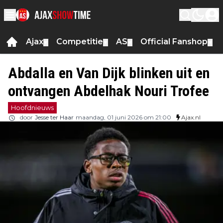
Ajax
Competitie
AS
Official Fanshop
▼
▼
▼
▼
Abdalla en Van Dijk blinken uit en
ontvangen Abdelhak Nouri Trofee
Hoofdnieuws
door
Jesse ter Haar
maandag, 01 juni 2026 om 21:00
Ajax.nl