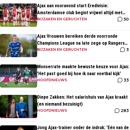
Ajax aan vooravond start Eredivisie:
Amsterdamse club begint vrijwel altijd met
50
zege
BIJZAKEN EN GERUCHTEN
Ajax Vrouwen bereiken derde voorronde
Champions League na late zege op Rangers
3
FC
BIJZAKEN EN GERUCHTEN
Monserrate maakte bewuste keuze voor Ajax:
'Het past goed bij hoe ik naar voetbal kijk’
33
HOOFDNIEUWS
Diepe Zakken: Het salarishuis van Ajax kraakt
(en niemand bezuinigt)
283
HOOFDNIEUWS
Jong Ajax-trainer onder de indruk: 'Eén van de