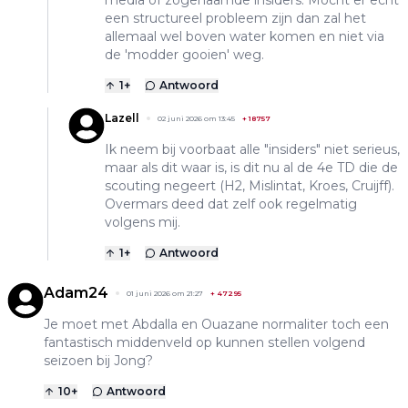
een structureel probleem zijn dan zal het
allemaal wel boven water komen en niet via
de 'modder gooien' weg.
1
+
Antwoord
Lazell
02 juni 2026 om 13:45
+
18757
Ik neem bij voorbaat alle "insiders" niet serieus,
maar als dit waar is, is dit nu al de 4e TD die de
scouting negeert (H2, Mislintat, Kroes, Cruijff).
Overmars deed dat zelf ook regelmatig
volgens mij.
1
+
Antwoord
Adam24
01 juni 2026 om 21:27
+
47295
Je moet met Abdalla en Ouazane normaliter toch een
fantastisch middenveld op kunnen stellen volgend
seizoen bij Jong?
10
+
Antwoord