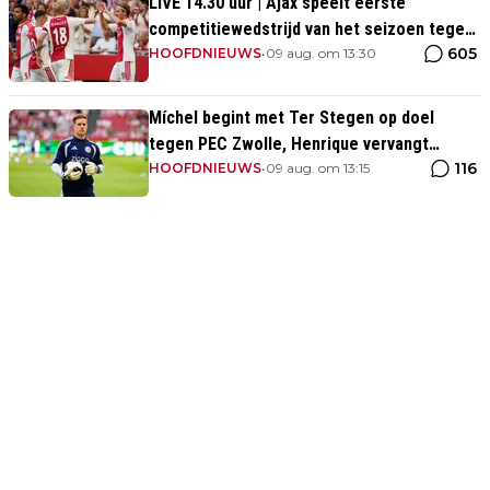
LIVE 14.30 uur | Ajax speelt eerste
competitiewedstrijd van het seizoen tegen
605
PEC Zwolle
HOOFDNIEUWS
•
09 aug. om 13:30
Míchel begint met Ter Stegen op doel
tegen PEC Zwolle, Henrique vervangt
116
Wijndal
HOOFDNIEUWS
•
09 aug. om 13:15