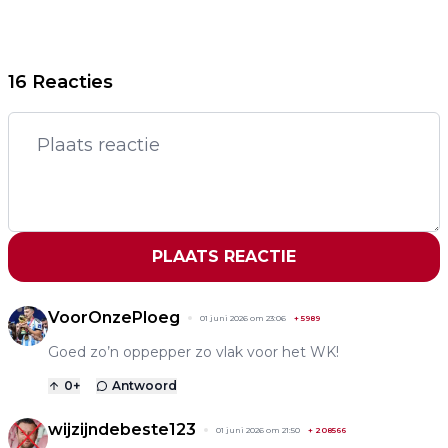
16 Reacties
PLAATS REACTIE
VoorOnzePloeg
01 juni 2026 om 23:06
+
5989
Goed zo’n oppepper zo vlak voor het WK!
0
+
Antwoord
wijzijndebeste123
01 juni 2026 om 21:50
+
208566