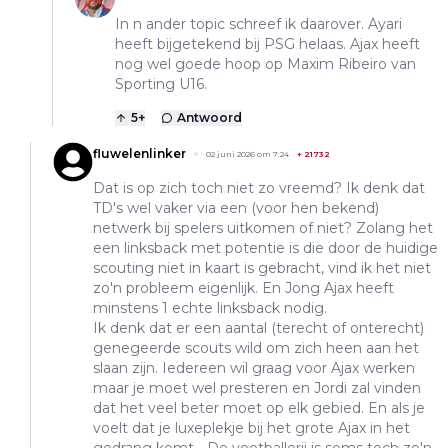
In n ander topic schreef ik daarover. Ayari
heeft bijgetekend bij PSG helaas. Ajax heeft
nog wel goede hoop op Maxim Ribeiro van
Sporting U16.
5
+
Antwoord
fluwelenlinker
02 juni 2026 om 7:24
+
21732
Dat is op zich toch niet zo vreemd? Ik denk dat
TD's wel vaker via een (voor hen bekend)
netwerk bij spelers uitkomen of niet? Zolang het
een linksback met potentie is die door de huidige
scouting niet in kaart is gebracht, vind ik het niet
zo'n probleem eigenlijk. En Jong Ajax heeft
minstens 1 echte linksback nodig.
Ik denk dat er een aantal (terecht of onterecht)
genegeerde scouts wild om zich heen aan het
slaan zijn. Iedereen wil graag voor Ajax werken
maar je moet wel presteren en Jordi zal vinden
dat het veel beter moet op elk gebied. En als je
voelt dat je luxeplekje bij het grote Ajax in het
gedrang komt... De voetballerij is soms toch zo'n