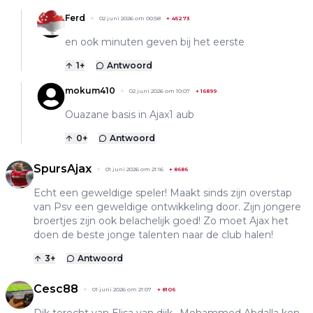
Ferd
02 juni 2026 om 00:58
+
45273
en ook minuten geven bij het eerste
1
+
Antwoord
mokum410
02 juni 2026 om 10:07
+
16899
Ouazane basis in Ajax1 aub
0
+
Antwoord
SpursAjax
01 juni 2026 om 21:16
+
8686
Echt een geweldige speler! Maakt sinds zijn overstap
van Psv een geweldige ontwikkeling door. Zijn jongere
broertjes zijn ook belachelijk goed! Zo moet Ajax het
doen de beste jonge talenten naar de club halen!
3
+
Antwoord
Cesc88
01 juni 2026 om 21:07
+
8106
Dik terecht van Elisa van dijk.. Mohammed Abdalla ken