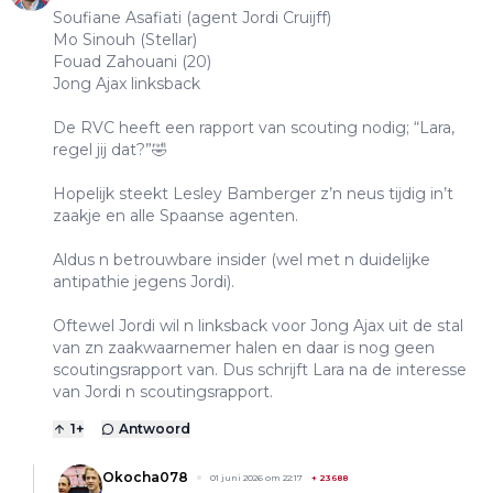
Soufiane Asafiati (agent Jordi Cruijff)
Mo Sinouh (Stellar)
Fouad Zahouani (20)
Jong Ajax linksback
De RVC heeft een rapport van scouting nodig; “Lara,
regel jij dat?”🤣
Hopelijk steekt Lesley Bamberger z’n neus tijdig in’t
zaakje en alle Spaanse agenten.
Aldus n betrouwbare insider (wel met n duidelijke
antipathie jegens Jordi).
Oftewel Jordi wil n linksback voor Jong Ajax uit de stal
van zn zaakwaarnemer halen en daar is nog geen
scoutingsrapport van. Dus schrijft Lara na de interesse
van Jordi n scoutingsrapport.
1
+
Antwoord
Okocha078
01 juni 2026 om 22:17
+
23688