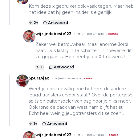
Kom deze x gebruiker ook vaak tegen. Maar heb
het idee dat hij geen insider is eigenlijk
2
+
Antwoord
wijzijndebeste123
01 juni 2026 om 22:18
+
208566
Zeker wel betrouwbaar. Maar enorme Jordi
haat. Dus lastig in te schatten in hoeverre dit
zo gegaan is. Hoe heet je op X trouwens?
1
+
Antwoord
SpursAjax
01 juni 2026 om 22:18
+
8686
Weet je ook toevallig hoe het met de andere
jeugd transfers ervoor staat? Over de portugese
spits en buitenspeler van psg hoor je niks meer.
Ook rond de back van west ham blijft het stil.
Echt heel weinig jeugdtransfers dit seizoen...
1
+
Antwoord
wijzijndebeste123
01 juni 2026 om 22:20
+
208566