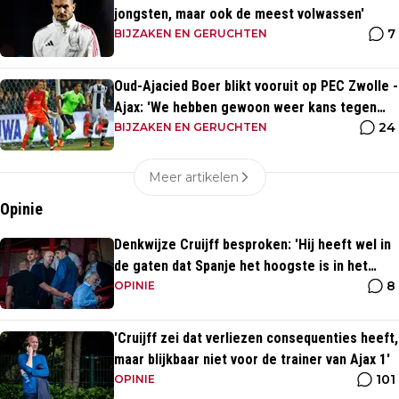
jongsten, maar ook de meest volwassen'
7
BIJZAKEN EN GERUCHTEN
Oud-Ajacied Boer blikt vooruit op PEC Zwolle -
Ajax: 'We hebben gewoon weer kans tegen
24
Ajax'
BIJZAKEN EN GERUCHTEN
Meer artikelen
Opinie
Denkwijze Cruijff besproken: 'Hij heeft wel in
de gaten dat Spanje het hoogste is in het
8
voetbal'
OPINIE
'Cruijff zei dat verliezen consequenties heeft,
maar blijkbaar niet voor de trainer van Ajax 1'
101
OPINIE