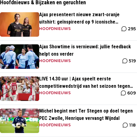
Hoofdnieuws & Bijzaken en geruchten
Ajax presenteert nieuwe zwart-oranje
uitshirt: geïnspireerd op 9 iconische
295
momenten uit clubhistorie
HOOFDNIEUWS
Ajax Showtime is vernieuwd: jullie feedback
helpt ons verder
519
HOOFDNIEUWS
LIVE 14.30 uur | Ajax speelt eerste
competitiewedstrijd van het seizoen tegen
609
PEC Zwolle
HOOFDNIEUWS
Míchel begint met Ter Stegen op doel tegen
PEC Zwolle, Henrique vervangt Wijndal
118
HOOFDNIEUWS