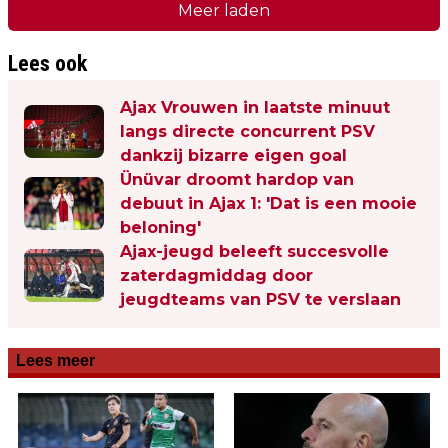
Meer laden
Lees ook
Ajax Vrouwen in laatste minuut
langs directe concurrent PSV
dankzij bizarre eigen goal
Ünüvar droomt hardop van
debuut in Ajax 1: 'Dat is een mooie
beloning'
Ajax-jeugd beleeft succesvolle
zaterdagmiddag door
jeugdteams van PSV te verslaan