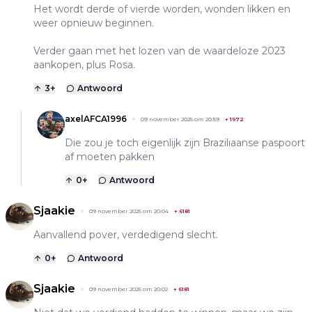
Het wordt derde of vierde worden, wonden likken en
weer opnieuw beginnen.
Verder gaan met het lozen van de waardeloze 2023
aankopen, plus Rosa.
3
+
Antwoord
axelAFCA1996
09 november 2025 om 20:59
+
1972
Die zou je toch eigenlijk zijn Braziliaanse paspoort
af moeten pakken
0
+
Antwoord
Sjaakie
09 november 2025 om 20:04
+
6181
Aanvallend pover, verdedigend slecht.
0
+
Antwoord
Sjaakie
09 november 2025 om 20:02
+
6181