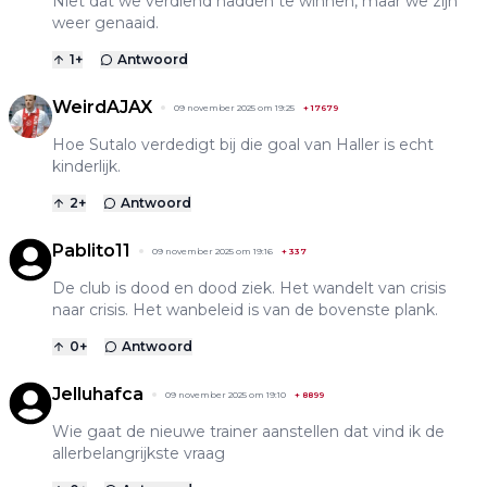
Niet dat we verdiend hadden te winnen, maar we zijn
weer genaaid.
1
+
Antwoord
WeirdAJAX
09 november 2025 om 19:25
+
17679
Hoe Sutalo verdedigt bij die goal van Haller is echt
kinderlijk.
2
+
Antwoord
Pablito11
09 november 2025 om 19:16
+
337
De club is dood en dood ziek. Het wandelt van crisis
naar crisis. Het wanbeleid is van de bovenste plank.
0
+
Antwoord
Jelluhafca
09 november 2025 om 19:10
+
8899
Wie gaat de nieuwe trainer aanstellen dat vind ik de
allerbelangrijkste vraag