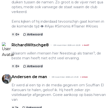
duiken tussen de namen. Zo groot is de vijver niet qua
opties, mede ook vanwege de staat waarin de club
verkeerd.
Eens kijken of hij inderdaad tevoorschijn gaat komen in
de komende tijd 👁️ #Ajax #Simonis #Trainer #Kroes
0
+
Antwoord
RichardWitschge8
09 november 2025 om 22:23
+
6497
Waarom willen mensen hier Neesteup als trainer?, de
beste man heeft niet echt veel ervaring.
0
+
Antwoord
Andersen de man
09 november 2025 om 21:23
+
2046
Er werd al een tip in de media gegeven om Souffian El
Karouani te halen, geloof ik. Hij heeft zeker zijn
visitekaartje afgegeven. Goeie aankoop op basis hiervan
van
1
+
Antwoord