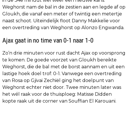
in de 34e minuut wel weer een nieuwe kans.
Weghorst nam de bal in de zestien aan en legde af op
Gloukh, die vanaf een meter of twintig een metertje
naast schoot. Uiteindelijk floot Danny Makkelie voor
een overtreding van Weghorst op Alonzo Engwanda.
Ajax gaat in no time van 0-1 naar 1-0
Zo’n drie minuten voor rust dacht Ajax op voorsprong
te komen. De goede voorzet van Gloukh bereikte
Weghorst, die de bal met de borst aannam en uit een
lastige hoek doel trof: 0-1. Vanwege een overtreding
van Rosa op Gjivai Zechiël ging het doelpunt van
Weghorst echter niet door. Twee minuten later was
het wél raak voor de thuisploeg: Matisse Didden
kopte raak uit de corner van Souffian El Karouani.