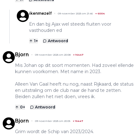
ikenmezelf
09 november 2025 om 21:46
+
6004
En dan bjj Ajax wel steeds fluiten voor
vasthouden ed
1
+
Antwoord
Bjorn
09 november 2025 om 20:08
+
16447
Mis Johan op dit soort momenten. Had zoveel ellende
kunnen voorkomen. Met name in 2023.
Alleen Van Gaal heeft nu nog, naast Rijkaard, de status
en uitstraling om de club naar de hand te zetten.
Beiden zullen het niet doen, vrees ik.
0
+
Antwoord
Bjorn
09 november 2025 om 20:05
+
16447
Grim wordt de Schip van 2023/2024.