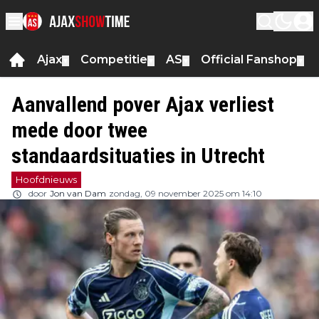
Ajax
Competitie
AS
Official Fanshop
▼
▼
▼
▼
Aanvallend pover Ajax verliest
mede door twee
standaardsituaties in Utrecht
Hoofdnieuws
door
Jon van Dam
zondag, 09 november 2025 om 14:10