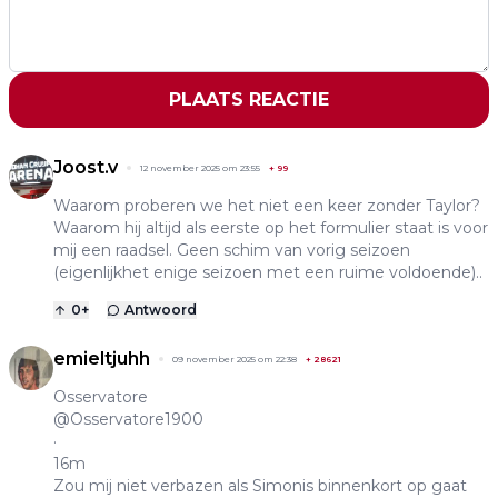
PLAATS REACTIE
Joost.v
12 november 2025 om 23:55
+
99
Waarom proberen we het niet een keer zonder Taylor?
Waarom hij altijd als eerste op het formulier staat is voor
mij een raadsel. Geen schim van vorig seizoen
(eigenlijkhet enige seizoen met een ruime voldoende)..
0
+
Antwoord
emieltjuhh
09 november 2025 om 22:38
+
28621
Osservatore
@Osservatore1900
·
16m
Zou mij niet verbazen als Simonis binnenkort op gaat