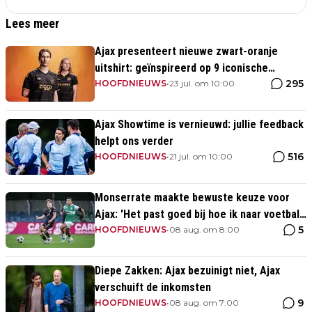
Lees meer
Ajax presenteert nieuwe zwart-oranje
uitshirt: geïnspireerd op 9 iconische
295
momenten uit clubhistorie
HOOFDNIEUWS
•
23 jul. om 10:00
Ajax Showtime is vernieuwd: jullie feedback
helpt ons verder
516
HOOFDNIEUWS
•
21 jul. om 10:00
Monserrate maakte bewuste keuze voor
Ajax: 'Het past goed bij hoe ik naar voetbal
5
kijk’
HOOFDNIEUWS
•
08 aug. om 8:00
Diepe Zakken: Ajax bezuinigt niet, Ajax
verschuift de inkomsten
9
HOOFDNIEUWS
•
08 aug. om 7:00