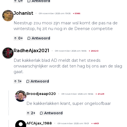
0
+
Antwoord
Johanist
09 november 2025 om 19:05
+
5986
Neestrup zou mooi zijn maar wsl komt die pas na de
winterstop, hij zit nu nog in de Deense competitie
0
+
Antwoord
RadheAjax2021
09 november 2025 om 18:55
+
25620
Dat kakkerlak blad AD meldt dat het steeds
onwaarschijnlijker wordt dat ten hag bij ons aan de slag
gaat.
1
+
Antwoord
Broodjeaap020
09 november 2025 om 18:56
+
21401
De kakkerlakken krant, super ongeloofbaar
2
+
Antwoord
AFCAjax_1988
09 november 2025 om 19:01
+
4801