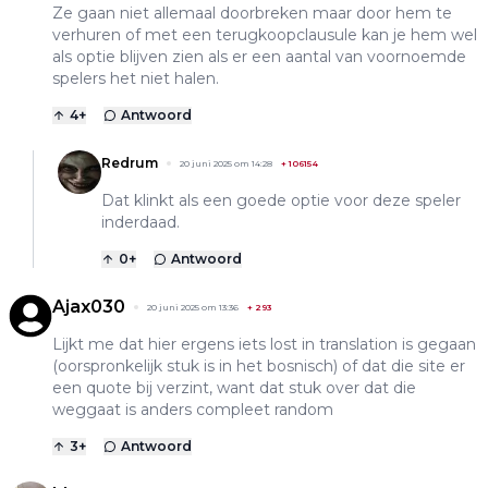
Ze gaan niet allemaal doorbreken maar door hem te
verhuren of met een terugkoopclausule kan je hem wel
als optie blijven zien als er een aantal van voornoemde
spelers het niet halen.
4
+
Antwoord
Redrum
20 juni 2025 om 14:28
+
106154
Dat klinkt als een goede optie voor deze speler
inderdaad.
0
+
Antwoord
Ajax030
20 juni 2025 om 13:36
+
293
Lijkt me dat hier ergens iets lost in translation is gegaan
(oorspronkelijk stuk is in het bosnisch) of dat die site er
een quote bij verzint, want dat stuk over dat die
weggaat is anders compleet random
3
+
Antwoord