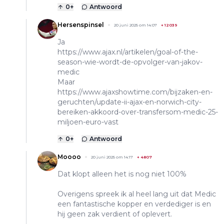
0
+
Antwoord
Hersenspinsel
20 juni 2025 om 14:07
+
12039
Ja
https://www.ajax.nl/artikelen/goal-of-the-
season-wie-wordt-de-opvolger-van-jakov-
medic
Maar
https://www.ajaxshowtime.com/bijzaken-en-
geruchten/update-ii-ajax-en-norwich-city-
bereiken-akkoord-over-transfersom-medic-25-
miljoen-euro-vast
0
+
Antwoord
Moooo
20 juni 2025 om 14:17
+
4807
Dat klopt alleen het is nog niet 100%
Overigens spreek ik al heel lang uit dat Medic
een fantastische kopper en verdediger is en
hij geen zak verdient of oplevert.