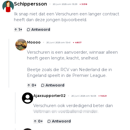
Schippersson
20 juni 2025 om 13:29
+
3018
Ik snap niet dat een Verschuren een langer contract
heeft dan deze jongen bijvoorbeeld.
1
+
Antwoord
Moooo
20 juni 2025 om 13:41
+
4807
Verschuren is een aanvoerder, winnaar alleen
heeft geen lengte, kracht, snelheid.
Beetje zoals die RCV van Nederland die in
Engeland speelt in de Premier League.
0
+
Antwoord
Ajaxsupporter02
20 juni 2025 om 16:03
+
16621
Verschuren ook verdedigend beter dan
Veltman en voetballend minder.
0
+
Antwoord