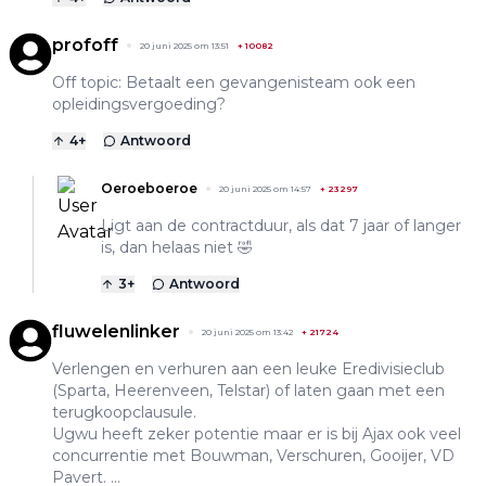
profoff
20 juni 2025 om 13:51
+
10082
Off topic: Betaalt een gevangenisteam ook een
opleidingsvergoeding?
4
+
Antwoord
Oeroeboeroe
20 juni 2025 om 14:57
+
23297
Ligt aan de contractduur, als dat 7 jaar of langer
is, dan helaas niet 🤣
3
+
Antwoord
fluwelenlinker
20 juni 2025 om 13:42
+
21724
Verlengen en verhuren aan een leuke Eredivisieclub
(Sparta, Heerenveen, Telstar) of laten gaan met een
terugkoopclausule.
Ugwu heeft zeker potentie maar er is bij Ajax ook veel
concurrentie met Bouwman, Verschuren, Gooijer, VD
Pavert. ...