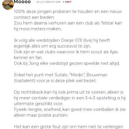
Moooo
20 juni 2025 om 13:35
+
4807
100% deze jongen proberen te houden en een nieuw
contract aan bieden.
Zou hem daarna verhuren aan een club als Telstar kan
hij mooi meters maken.
Ik volg alle wedstrijden Oranje 019 (live) hij heeft
eigenlijk alles om erg succesvol te zijn.
Ook zijn er wat clubs waarvoor ik hem scout als Ajax
kenner en fan.
Ook bij Jong elke wedstrijd gezien speelde niet altijd.
Enkel het punt met Sutalo, "Medic", Bouwman
(toptalent) voor je is deze plek wel bezet.
Op rechtsback kan hij ook prima uit te voeren, alleen is
hij meer centrale verdediger in een 3-4-3 opstelling is hij
uitermate geschikt voor.
Fysiek: lengte, snelheid, kan goed mee voetballen ik zie
alleen maar positie punten.
Het kan een grote fout zijn om hem niet te verlengen