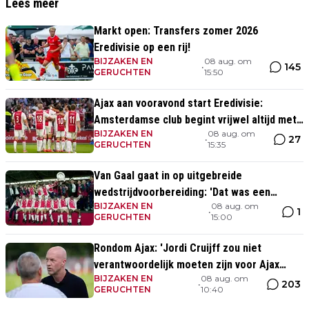
Lees meer
Markt open: Transfers zomer 2026
Eredivisie op een rij!
BIJZAKEN EN
08 aug. om
145
•
GERUCHTEN
15:50
Ajax aan vooravond start Eredivisie:
Amsterdamse club begint vrijwel altijd met
BIJZAKEN EN
08 aug. om
zege
27
•
GERUCHTEN
15:35
Van Gaal gaat in op uitgebreide
wedstrijdvoorbereiding: 'Dat was een
BIJZAKEN EN
08 aug. om
aparte discipline, een ritme'
1
•
GERUCHTEN
15:00
Rondom Ajax: 'Jordi Cruijff zou niet
verantwoordelijk moeten zijn voor Ajax
BIJZAKEN EN
08 aug. om
Vrouwen'
203
•
GERUCHTEN
10:40