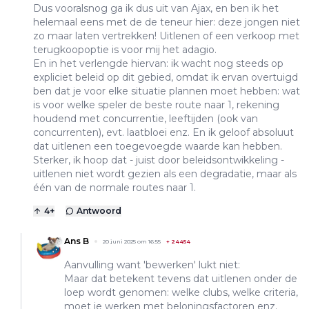
Dus vooralsnog ga ik dus uit van Ajax, en ben ik het
helemaal eens met de de teneur hier: deze jongen niet
zo maar laten vertrekken! Uitlenen of een verkoop met
terugkoopoptie is voor mij het adagio.
En in het verlengde hiervan: ik wacht nog steeds op
expliciet beleid op dit gebied, omdat ik ervan overtuigd
ben dat je voor elke situatie plannen moet hebben: wat
is voor welke speler de beste route naar 1, rekening
houdend met concurrentie, leeftijden (ook van
concurrenten), evt. laatbloei enz. En ik geloof absoluut
dat uitlenen een toegevoegde waarde kan hebben.
Sterker, ik hoop dat - juist door beleidsontwikkeling -
uitlenen niet wordt gezien als een degradatie, maar als
één van de normale routes naar 1.
4
+
Antwoord
Ans B
20 juni 2025 om 16:55
+
24454
Aanvulling want 'bewerken' lukt niet:
Maar dat betekent tevens dat uitlenen onder de
loep wordt genomen: welke clubs, welke criteria,
moet je werken met beloningsfactoren enz.