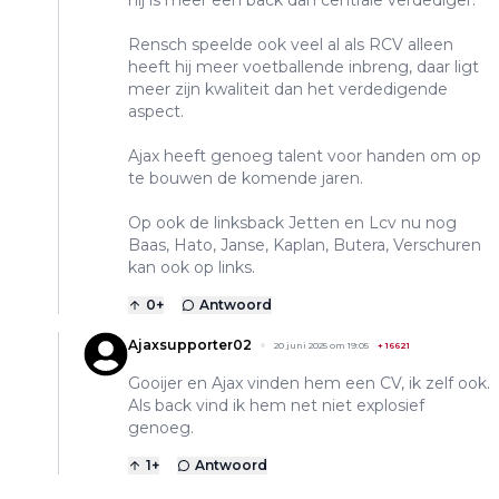
hij is meer een back dan centrale verdediger.
Rensch speelde ook veel al als RCV alleen
heeft hij meer voetballende inbreng, daar ligt
meer zijn kwaliteit dan het verdedigende
aspect.
Ajax heeft genoeg talent voor handen om op
te bouwen de komende jaren.
Op ook de linksback Jetten en Lcv nu nog
Baas, Hato, Janse, Kaplan, Butera, Verschuren
kan ook op links.
0
+
Antwoord
Ajaxsupporter02
20 juni 2025 om 19:05
+
16621
Gooijer en Ajax vinden hem een CV, ik zelf ook.
Als back vind ik hem net niet explosief
genoeg.
1
+
Antwoord