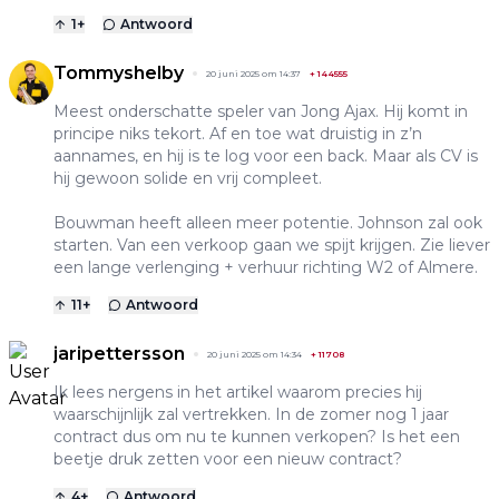
1
+
Antwoord
Tommyshelby
20 juni 2025 om 14:37
+
144555
Meest onderschatte speler van Jong Ajax. Hij komt in
principe niks tekort. Af en toe wat druistig in z’n
aannames, en hij is te log voor een back. Maar als CV is
hij gewoon solide en vrij compleet.
Bouwman heeft alleen meer potentie. Johnson zal ook
starten. Van een verkoop gaan we spijt krijgen. Zie liever
een lange verlenging + verhuur richting W2 of Almere.
11
+
Antwoord
jaripettersson
20 juni 2025 om 14:34
+
11708
Ik lees nergens in het artikel waarom precies hij
waarschijnlijk zal vertrekken. In de zomer nog 1 jaar
contract dus om nu te kunnen verkopen? Is het een
beetje druk zetten voor een nieuw contract?
4
+
Antwoord