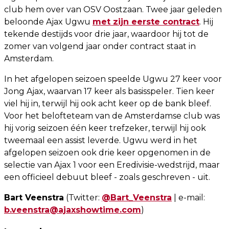
club hem over van OSV Oostzaan. Twee jaar geleden
beloonde Ajax Ugwu
met zijn eerste contract
. Hij
tekende destijds voor drie jaar, waardoor hij tot de
zomer van volgend jaar onder contract staat in
Amsterdam.
In het afgelopen seizoen speelde Ugwu 27 keer voor
Jong Ajax, waarvan 17 keer als basisspeler. Tien keer
viel hij in, terwijl hij ook acht keer op de bank bleef.
Voor het belofteteam van de Amsterdamse club was
hij vorig seizoen één keer trefzeker, terwijl hij ook
tweemaal een assist leverde. Ugwu werd in het
afgelopen seizoen ook drie keer opgenomen in de
selectie van Ajax 1 voor een Eredivisie-wedstrijd, maar
een officieel debuut bleef - zoals geschreven - uit.
Bart Veenstra
(Twitter:
@Bart_Veenstra
| e-mail:
b.veenstra@ajaxshowtime.com
)