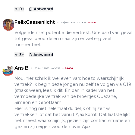
0
+
Antwoord
FelixGassenlicht
20 juni 2025 om 18:31
+
11007
Volgende met potentie die vertrekt. Uiteraard van geval
tot geval beoordelen maar zijn er wel erg veel
momenteel.
3
+
Antwoord
Ans B
20 juni 2025 om 16:52
+
24454
Nou, hier schrik ik wel even van: hoezo waarschijnlijk
vertrek? Ik begin deze jongen nu zelf te volgen via O19
(straks weer), lees ik dit. En dan in kader van het
vermoedelijke vertrek van de broertjes Ouazane,
Simeon en Grootfaam.
Hier is nog niet helemaal duidelijk of hij zelf wil
vertrekken, of dat het vanuit Ajax komt. Dat laatste lijkt
het meest waarschijnlijk, gezien zijn contractsituatie en
gezien zijn eigen woorden over Ajax.