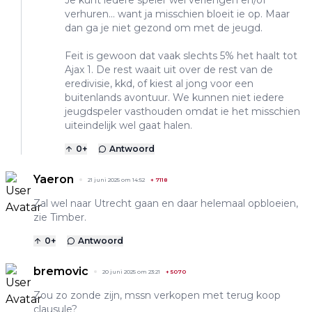
Je kunt iedere speler wel verlengen en/of
verhuren... want ja misschien bloeit ie op. Maar
dan ga je niet gezond om met de jeugd.
Feit is gewoon dat vaak slechts 5% het haalt tot
Ajax 1. De rest waait uit over de rest van de
eredivisie, kkd, of kiest al jong voor een
buitenlands avontuur. We kunnen niet iedere
jeugdspeler vasthouden omdat ie het misschien
uiteindelijk wel gaat halen.
0
+
Antwoord
Yaeron
21 juni 2025 om 14:52
+
7118
Zal wel naar Utrecht gaan en daar helemaal opbloeien,
zie Timber.
0
+
Antwoord
bremovic
20 juni 2025 om 23:21
+
5070
Zou zo zonde zijn, mssn verkopen met terug koop
clausule?