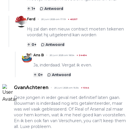
1
+
Antwoord
Ferd
20 juni 2025 om 17:19
+
45257
Hij zal dan een nieuw contract moeten tekenen
voordat hij uitgeleend kan worden
0
+
Antwoord
Ans B
20 juni 2025 om 18:54
+
24454
Ja, inderdaad. Vergat ik even.
0
+
Antwoord
GvanAchteren
20 juni 2025 om 15:34
+
1044
Deze jongen in ieder geval niet definitief laten gaan.
Bouwman is inderdaad nog iets getalenteerder, maar
was wel vaak geblesseerd. Of Real of Arsenal zal maar
voor hem komen, wat ik me heel goed kan voorstellen.
En ik ben ook fan van Verschuren, you can't keep them
all. Luxe probleem.