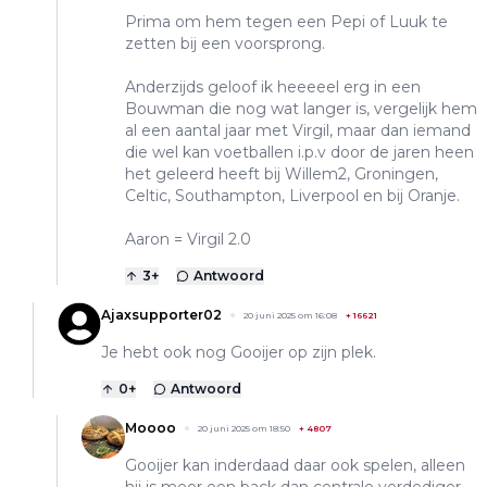
Prima om hem tegen een Pepi of Luuk te
zetten bij een voorsprong.
Anderzijds geloof ik heeeeel erg in een
Bouwman die nog wat langer is, vergelijk hem
al een aantal jaar met Virgil, maar dan iemand
die wel kan voetballen i.p.v door de jaren heen
het geleerd heeft bij Willem2, Groningen,
Celtic, Southampton, Liverpool en bij Oranje.
Aaron = Virgil 2.0
3
+
Antwoord
Ajaxsupporter02
20 juni 2025 om 16:08
+
16621
Je hebt ook nog Gooijer op zijn plek.
0
+
Antwoord
Moooo
20 juni 2025 om 18:50
+
4807
Gooijer kan inderdaad daar ook spelen, alleen