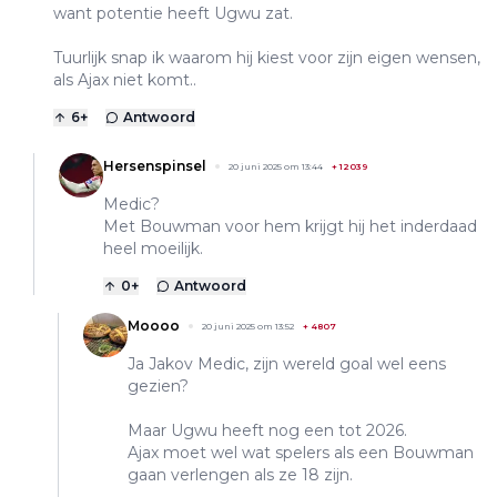
want potentie heeft Ugwu zat.
Tuurlijk snap ik waarom hij kiest voor zijn eigen wensen,
als Ajax niet komt..
6
+
Antwoord
Hersenspinsel
20 juni 2025 om 13:44
+
12039
Medic?
Met Bouwman voor hem krijgt hij het inderdaad
heel moeilijk.
0
+
Antwoord
Moooo
20 juni 2025 om 13:52
+
4807
Ja Jakov Medic, zijn wereld goal wel eens
gezien?
Maar Ugwu heeft nog een tot 2026.
Ajax moet wel wat spelers als een Bouwman
gaan verlengen als ze 18 zijn.