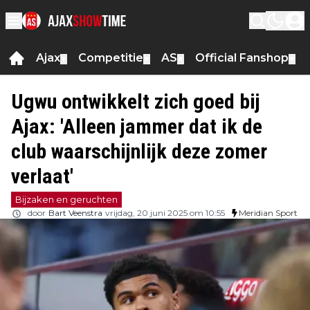
Ajax
Competitie
AS
Official Fanshop
▼
▼
▼
▼
Ugwu ontwikkelt zich goed bij
Ajax: 'Alleen jammer dat ik de
club waarschijnlijk deze zomer
verlaat'
Bijzaken en geruchten
door
Bart Veenstra
vrijdag, 20 juni 2025 om 10:55
Meridian Sport