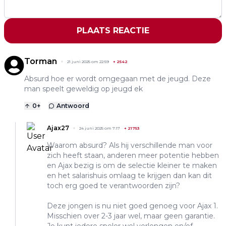
PLAATS REACTIE
Torman
21 juni 2025 om 22:59
+
2542
Absurd hoe er wordt omgegaan met de jeugd. Deze
man speelt geweldig op jeugd ek
0
+
Antwoord
Ajax27
24 juni 2025 om 7:17
+
21753
Waarom absurd? Als hij verschillende man voor
zich heeft staan, anderen meer potentie hebben
en Ajax bezig is om de selectie kleiner te maken
en het salarishuis omlaag te krijgen dan kan dit
toch erg goed te verantwoorden zijn?
Deze jongen is nu niet goed genoeg voor Ajax 1.
Misschien over 2-3 jaar wel, maar geen garantie.