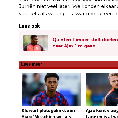
Jurriën niet veel later. 'We konden elkaa
voor iets als we ergens kwamen op een ni
Lees ook
Quinten Timber stelt doelen
naar Ajax 1 te gaan'