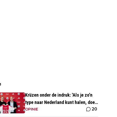
e
Krüzen onder de indruk: 'Als je zo'n
type naar Nederland kunt halen, doe
20
je iets goed'
OPINIE