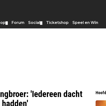
hop
Forum
Social
Ticketshop
Speel en Win
▼
▼
ingbroer: 'Iedereen dacht
Hoofd
e hadden'