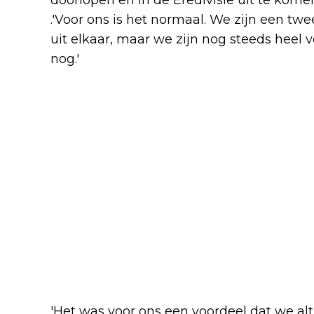
doorlopen en in de Eredivisie uit te komen,
.'Voor ons is het normaal. We zijn een tw
uit elkaar, maar we zijn nog steeds heel 
nog.'
'Het was voor ons een voordeel dat we alt