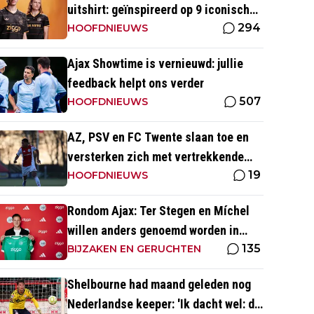
uitshirt: geïnspireerd op 9 iconische
294
momenten uit clubhistorie
HOOFDNIEUWS
Ajax Showtime is vernieuwd: jullie
feedback helpt ons verder
507
HOOFDNIEUWS
AZ, PSV en FC Twente slaan toe en
versterken zich met vertrekkende
19
Ajax-talenten
HOOFDNIEUWS
Rondom Ajax: Ter Stegen en Míchel
willen anders genoemd worden in
135
media
BIJZAKEN EN GERUCHTEN
Shelbourne had maand geleden nog
Nederlandse keeper: 'Ik dacht wel: dit