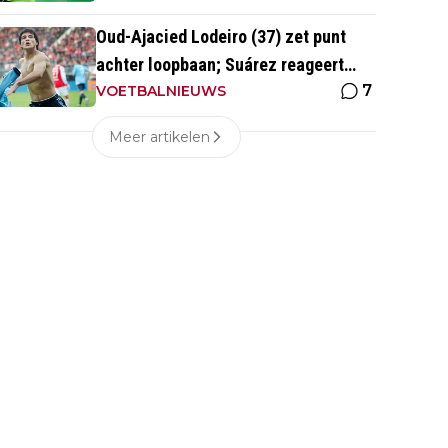
Oud-Ajacied Lodeiro (37) zet punt
achter loopbaan; Suárez reageert
7
emotioneel
VOETBALNIEUWS
Meer artikelen