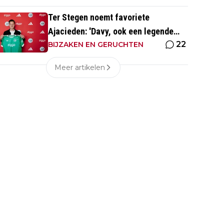
Ter Stegen noemt favoriete
Ajacieden: 'Davy, ook een legende
22
van de club'
BIJZAKEN EN GERUCHTEN
Meer artikelen