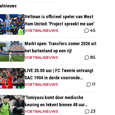
alnieuws
Veltman is officieel speler van West
Ham United: 'Project spreekt me aan'
45
VOETBALNIEUWS
Markt open: Transfers zomer 2026 uit
het buitenland op een rij!
85
VOETBALNIEUWS
LIVE 20.00 uur | FC Twente ontvangt
DAC 1904 in derde voorronde
11
Conference League
VOETBALNIEUWS
'Tomiyasu komt door medische
keuring en tekent binnen 48 uur
23
contract bij nieuwe club'
VOETBALNIEUWS