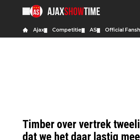
Ajax
Competitie
AS
Official Fans
▼
▼
▼
Timber over vertrek tweel
dat we het daar lastig me