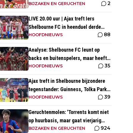
2
is wel héél Iers'
BIJZAKEN EN GERUCHTEN
LIVE 20.00 uur | Ajax treft Iers
Shelbourne FC in heenduel derde
88
voorronde Conference League
HOOFDNIEUWS
Analyse: Shelbourne FC leunt op
backs en buitenspelers, maar heeft
35
restverdediging totaal niet op orde
HOOFDNIEUWS
Ajax treft in Shelbourne bijzondere
tegenstander: Guinness, Tolka Park
39
en bijzonder lage marktwaarde
HOOFDNIEUWS
Geruchtenmolen: 'Torrents komt niet
op huurbasis, maar gaat vierjarig
924
contract tekenen bij Ajax'
BIJZAKEN EN GERUCHTEN