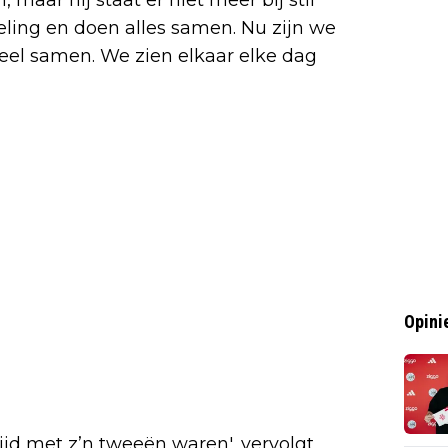
 maar hij staat er niet meer bij stil
eeling en doen alles samen. Nu zijn we
veel samen. We zien elkaar elke dag
Opini
ijd met z’n tweeën waren', vervolgt