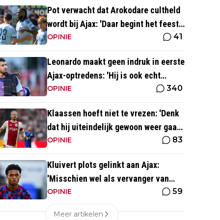
Pot verwacht dat Arokodare cultheld
wordt bij Ajax: 'Daar begint het feest
41
eigenlijk al'
OPINIE
Leonardo maakt geen indruk in eerste
Ajax-optredens: 'Hij is ook echt
340
langzaam'
OPINIE
Klaassen hoeft niet te vrezen: 'Denk
dat hij uiteindelijk gewoon weer gaat
83
spelen'
OPINIE
Kluivert plots gelinkt aan Ajax:
'Misschien wel als vervanger van
59
Mika Godts'
OPINIE
Meer artikelen