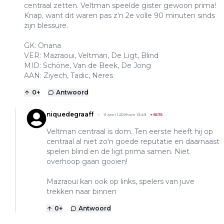
centraal zetten. Veltman speelde gister gewoon prima!
Knap, want dit waren pas z’n 2e volle 90 minuten sinds
zijn blessure.
GK: Onana
VER: Mazraoui, Veltman, De Ligt, Blind
MID: Schöne, Van de Beek, De Jong
AAN: Ziyech, Tadic, Neres
0
+
Antwoord
niquedegraaff
11 april 2019 om 13:49
+
5575
Veltman centraal is dom. Ten eerste heeft hij op
centraal al niet zo'n goede reputatie en daarnaast
spelen blind en de ligt prima samen. Niet
overhoop gaan gooien!
Mazraoui kan ook op links, spelers van juve
trekken naar binnen
0
+
Antwoord