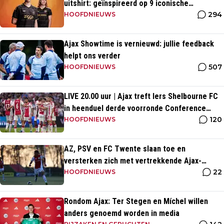
uitshirt: geïnspireerd op 9 iconische
294
momenten uit clubhistorie
HOOFDNIEUWS
Ajax Showtime is vernieuwd: jullie feedback
helpt ons verder
507
HOOFDNIEUWS
LIVE 20.00 uur | Ajax treft Iers Shelbourne FC
in heenduel derde voorronde Conference
120
League
HOOFDNIEUWS
AZ, PSV en FC Twente slaan toe en
versterken zich met vertrekkende Ajax-
22
talenten
HOOFDNIEUWS
Rondom Ajax: Ter Stegen en Míchel willen
anders genoemd worden in media