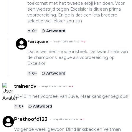
toekomst met het tweede erbij kan doen. Voor
een wedstrijd tegen Excelsior is dit een prima
voorbereiding. Enige is dat een iets bredere
selectie wel lekker zou zijn
0
+
Antwoord
Fairsquare
11 april 2019 om 14:42
+
0
Dat is wel een mooie insteek. De kwartfinale van
de champions league als voorbereiding op
Excelsior
0
+
Antwoord
trainerdv
11 april 2019 om 13:57
+
2
60-40 in het voordeel van Juve. Maar kans genoeg dus!
0
+
Antwoord
Prethoofd123
11 april 2019 om 13:39
+
0
Volgende week gewoon Blind linksback en Veltman