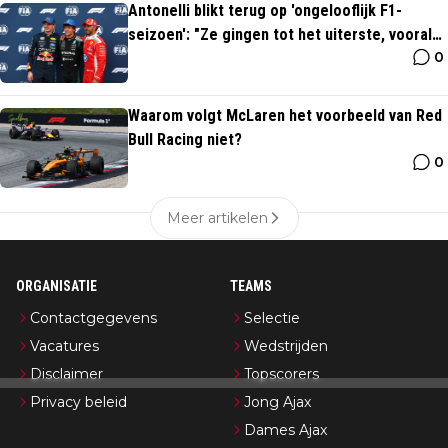
Antonelli blikt terug op 'ongelooflijk F1-
seizoen': "Ze gingen tot het uiterste, vooral
0
Verstappen"
Waarom volgt McLaren het voorbeeld van Red
Bull Racing niet?
0
Meer artikelen
ORGANISATIE
TEAMS
Contactgegevens
Selectie
Vacatures
Wedstrijden
Disclaimer
Topscorers
Privacy beleid
Jong Ajax
Dames Ajax