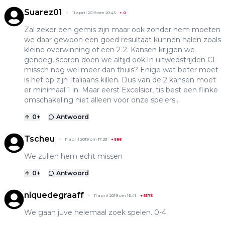
Suarez01
11 april 2019 om 20:43
+
0
Zal zeker een gemis zijn maar ook zonder hem moeten
we daar gewoon een goed resultaat kunnen halen zoals
kleine overwinning of een 2-2. Kansen krijgen we
genoeg, scoren doen we altijd ook.In uitwedstrijden CL
missch nog wel meer dan thuis? Enige wat beter moet
is het op zijn Italiaans killen. Dus van de 2 kansen moet
er minimaal 1 in. Maar eerst Excelsior, tis best een flinke
omschakeling niet alleen voor onze spelers...
0
+
Antwoord
Tscheu
11 april 2019 om 17:23
+
588
We zullen hem echt missen
0
+
Antwoord
niquedegraaff
11 april 2019 om 16:41
+
5575
We gaan juve helemaal zoek spelen. 0-4