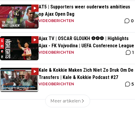
AT5 | Supporters weer ouderwets ambitieus
op Ajax Open Dag
0
VIDEOBERICHTEN
Ajax TV | OSCAR GLOUKH ⚽️⚽️⚽️ | Highlights
Ajax - FK Vojvodina | UEFA Conference League
1
VIDEOBERICHTEN
Kale & Kokkie Maken Zich Niet Zo Druk Om De
Transfers | Kale & Kokkie Podcast #27
5
VIDEOBERICHTEN
Meer artikelen