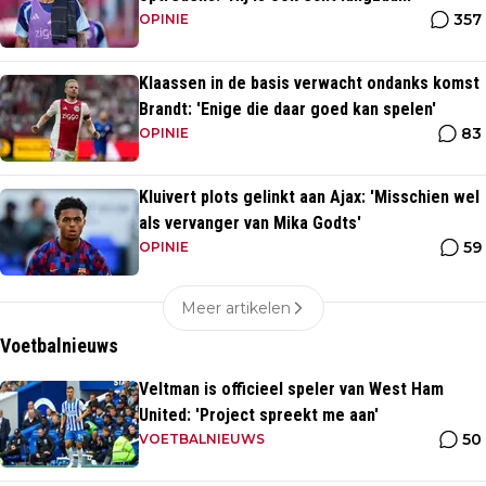
357
OPINIE
Klaassen in de basis verwacht ondanks komst
Brandt: 'Enige die daar goed kan spelen'
83
OPINIE
Kluivert plots gelinkt aan Ajax: 'Misschien wel
als vervanger van Mika Godts'
59
OPINIE
Meer artikelen
Voetbalnieuws
Veltman is officieel speler van West Ham
United: 'Project spreekt me aan'
50
VOETBALNIEUWS