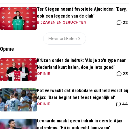
Ter Stegen noemt favoriete Ajacieden: 'Davy,
ook een legende van de club'
22
BIJZAKEN EN GERUCHTEN
Meer artikelen
Opinie
Krüzen onder de indruk: 'Als je zo'n type naar
Nederland kunt halen, doe je iets goed'
23
OPINIE
Pot verwacht dat Arokodare cultheld wordt bij
Ajax: 'Daar begint het feest eigenlijk al'
44
OPINIE
Leonardo maakt geen indruk in eerste Ajax-
optredens: 'Hij is ook echt langzaam'