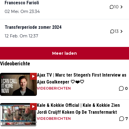
Francesco Farioli
10
02 Mei. Om 23:34
Transferperiode zomer 2024
13
12 Feb. Om 12:37
Meer laden
Videoberichte
Ajax TV | Marc ter Stegen's First Interview as
Ajax Goalkeeper 🤍❤️🤍
0
VIDEOBERICHTEN
Kale & Kokkie Official | Kale & Kokkie Zien
Jordi Cruijff Koken Op De Transfermarkt
7
VIDEOBERICHTEN