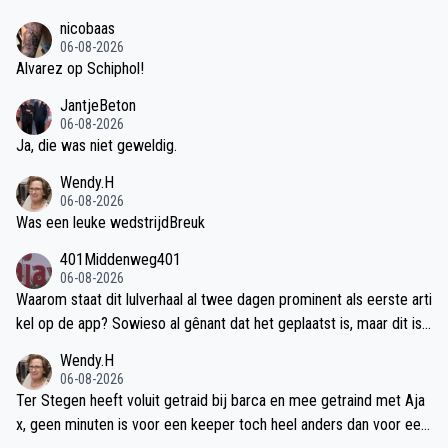
van Godts.
nicobaas
06-08-2026
Alvarez op Schiphol!
JantjeBeton
06-08-2026
Ja, die was niet geweldig.
Wendy.H
06-08-2026
Was een leuke wedstrijdBreuk
401Middenweg401
06-08-2026
Waarom staat dit lulverhaal al twee dagen prominent als eerste arti
kel op de app? Sowieso al gênant dat het geplaatst is, maar dit is
echt veel teveel aandacht voor de onzin van Anco Jansen.
Wendy.H
06-08-2026
Ter Stegen heeft voluit getraid bij barca en mee getraind met Aja
x, geen minuten is voor een keeper toch heel anders dan voor een