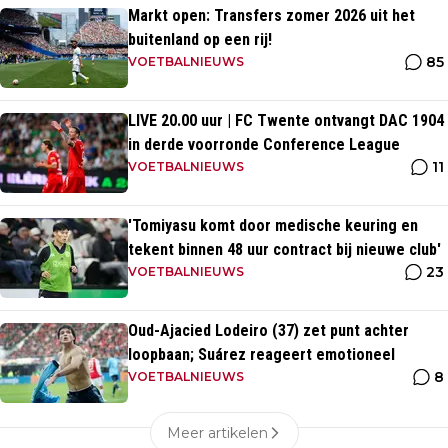
Markt open: Transfers zomer 2026 uit het
buitenland op een rij!
85
VOETBALNIEUWS
LIVE 20.00 uur | FC Twente ontvangt DAC 1904
in derde voorronde Conference League
11
VOETBALNIEUWS
'Tomiyasu komt door medische keuring en
tekent binnen 48 uur contract bij nieuwe club'
23
VOETBALNIEUWS
Oud-Ajacied Lodeiro (37) zet punt achter
loopbaan; Suárez reageert emotioneel
8
VOETBALNIEUWS
Meer artikelen