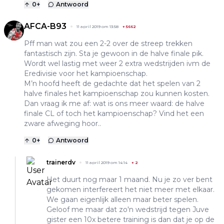
0
+
Antwoord
AFCA-B93
11 april 2019 om 13:58
+
5662
Pff man wat zou een 2-2 over de streep trekken
fantastisch zijn. Sta je gewoon in de halve finale pik.
Wordt wel lastig met weer 2 extra wedstrijden ivm de
Eredivisie voor het kampioenschap.
M’n hoofd heeft de gedachte dat het spelen van 2
halve finales het kampioenschap zou kunnen kosten.
Dan vraag ik me af: wat is ons meer waard: de halve
finale CL of toch het kampioenschap? Vind het een
zware afweging hoor..
0
+
Antwoord
trainerdv
11 april 2019 om 14:14
+
2
Het duurt nog maar 1 maand. Nu je zo ver bent
gekomen interfereert het niet meer met elkaar.
We gaan eigenlijk alleen maar beter spelen.
Geloof me maar dat zo'n wedstrijd tegen Juve
gister een 10x betere training is dan dat je op de