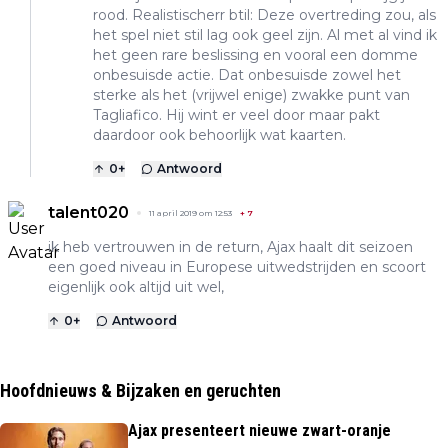
rood. Realistischerr btil: Deze overtreding zou, als
het spel niet stil lag ook geel zijn. Al met al vind ik
het geen rare beslissing en vooral een domme
onbesuisde actie. Dat onbesuisde zowel het
sterke als het (vrijwel enige) zwakke punt van
Tagliafico. Hij wint er veel door maar pakt
daardoor ook behoorlijk wat kaarten.
0
+
Antwoord
talent020
11 april 2019 om 12:53
+
7
ik heb vertrouwen in de return, Ajax haalt dit seizoen
een goed niveau in Europese uitwedstrijden en scoort
eigenlijk ook altijd uit wel,
0
+
Antwoord
Hoofdnieuws & Bijzaken en geruchten
Ajax presenteert nieuwe zwart-oranje