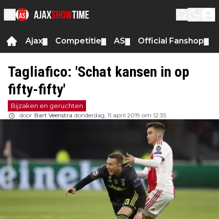
Ajax
Competitie
AS
Official Fanshop
▼
▼
▼
▼
Tagliafico: 'Schat kansen in op
fifty-fifty'
Bijzaken en geruchten
door
Bart Veenstra
donderdag, 11 april 2019 om 12:35