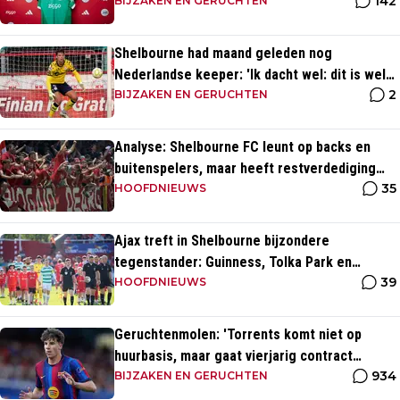
142
BIJZAKEN EN GERUCHTEN
Shelbourne had maand geleden nog
Nederlandse keeper: 'Ik dacht wel: dit is wel
2
héél Iers'
BIJZAKEN EN GERUCHTEN
Analyse: Shelbourne FC leunt op backs en
buitenspelers, maar heeft restverdediging
35
totaal niet op orde
HOOFDNIEUWS
Ajax treft in Shelbourne bijzondere
tegenstander: Guinness, Tolka Park en
39
bijzonder lage marktwaarde
HOOFDNIEUWS
Geruchtenmolen: 'Torrents komt niet op
huurbasis, maar gaat vierjarig contract
934
tekenen bij Ajax'
BIJZAKEN EN GERUCHTEN