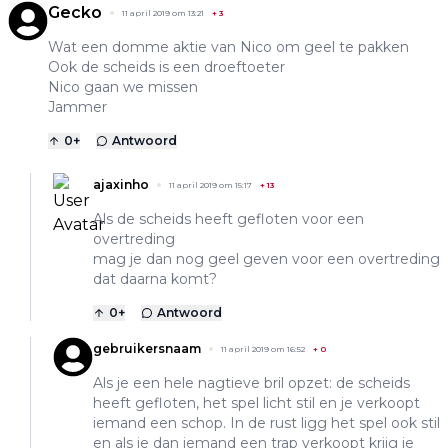
Gecko
11 april 2019 om 13:21
+
3
Wat een domme aktie van Nico om geel te pakken
Ook de scheids is een droeftoeter
Nico gaan we missen
Jammer
0
+
Antwoord
ajaxinho
11 april 2019 om 15:17
+
13
Als de scheids heeft gefloten voor een
overtreding
mag je dan nog geel geven voor een overtreding
dat daarna komt?
0
+
Antwoord
gebruikersnaam
11 april 2019 om 16:52
+
0
Als je een hele nagtieve bril opzet: de scheids
heeft gefloten, het spel licht stil en je verkoopt
iemand een schop. In de rust ligg het spel ook stil
en als je dan iemand een trap verkoopt krijg je