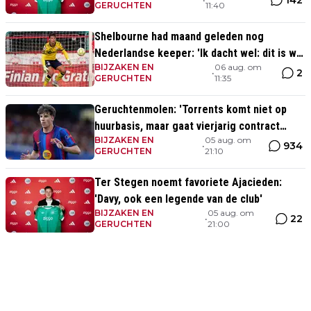
142
GERUCHTEN
11:40
Shelbourne had maand geleden nog
Nederlandse keeper: 'Ik dacht wel: dit is wel
BIJZAKEN EN
06 aug. om
héél Iers'
2
•
GERUCHTEN
11:35
Geruchtenmolen: 'Torrents komt niet op
huurbasis, maar gaat vierjarig contract
BIJZAKEN EN
05 aug. om
tekenen bij Ajax'
934
•
GERUCHTEN
21:10
Ter Stegen noemt favoriete Ajacieden:
'Davy, ook een legende van de club'
BIJZAKEN EN
05 aug. om
22
•
GERUCHTEN
21:00