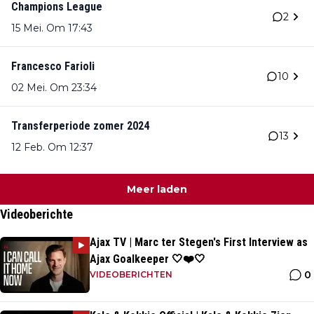
Champions League
2
15 Mei. Om 17:43
Francesco Farioli
10
02 Mei. Om 23:34
Transferperiode zomer 2024
13
12 Feb. Om 12:37
Meer laden
Videoberichte
Ajax TV | Marc ter Stegen's First Interview as
Ajax Goalkeeper 🤍❤️🤍
0
VIDEOBERICHTEN