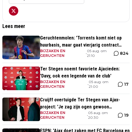
Lees meer
Geruchtenmolen: 'Torrents komt niet op
huurbasis, maar gaat vierjarig contract
BIJZAKEN EN
05 aug. om
tekenen bij Ajax'
824
•
GERUCHTEN
21:10
Ter Stegen noemt favoriete Ajacieden:
'Davy, ook een legende van de club'
BIJZAKEN EN
05 aug. om
17
•
GERUCHTEN
21:00
Cruijff overtuigde Ter Stegen van Ajax-
project: 'Je zag zijn ogen gewoon
BIJZAKEN EN
05 aug. om
oplichten'
19
•
GERUCHTEN
20:30
ESPN: 'Ajax doet zaken met FC Barcelona en