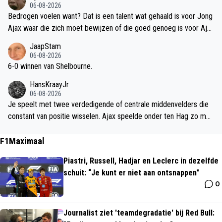
dt uit moeten vechten
06-08-2026
Bedrogen voelen want? Dat is een talent wat gehaald is voor Jong
Ajax waar die zich moet bewijzen of die goed genoeg is voor Ajax
komende jaren en Torrents zal binnenkomen als heel groot talent
JaapStam
die als waardige vervanger wordt gezien als Caio geblesseerd is o
06-08-2026
f op den duur weer vertrekt want ik zie een speler als Caio ook ma
6-0 winnen van Shelbourne.
ar max 2 jaar bij ons blijven op deze leeftijd.
HansKraayJr
06-08-2026
Je speelt met twee verdedigende of centrale middenvelders die
constant van positie wisselen. Ajax speelde onder ten Hag zo met
Schone en Frenkie, Manchester City speelt zo met Rodri en een a
ndere middenvelder/verdediger, Bayern München met Kimich en G
F1Maximaal
oretzka. Arsenal onder Arteta speelt ook met een dubbele pivot w
Piastri, Russell, Hadjar en Leclerc in dezelfde
aarbij een inschuivende back met de centrale middenvelder de piv
schuit: “Je kunt er niet aan ontsnappen"
ot vormt in balbezit.
0
Journalist ziet 'teamdegradatie' bij Red Bull: