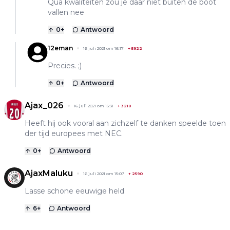
Qua kwaliteiten zou je daar niet buiten de boot
vallen nee
0
+
Antwoord
12eman
16 juli 2021 om 16:17
+
5922
Precies. ;)
0
+
Antwoord
Ajax_026
16 juli 2021 om 15:31
+
3218
Heeft hij ook vooral aan zichzelf te danken speelde toen
der tijd europees met NEC.
0
+
Antwoord
AjaxMaluku
16 juli 2021 om 15:07
+
2590
Lasse schone eeuwige held
6
+
Antwoord