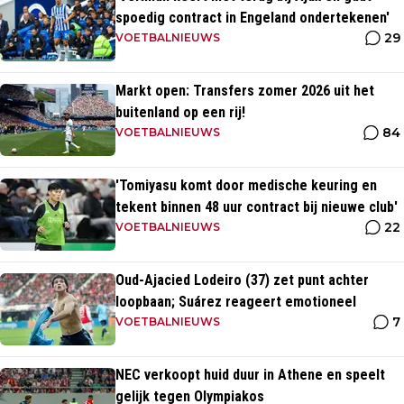
spoedig contract in Engeland ondertekenen'
29
VOETBALNIEUWS
Markt open: Transfers zomer 2026 uit het
buitenland op een rij!
84
VOETBALNIEUWS
'Tomiyasu komt door medische keuring en
tekent binnen 48 uur contract bij nieuwe club'
22
VOETBALNIEUWS
Oud-Ajacied Lodeiro (37) zet punt achter
loopbaan; Suárez reageert emotioneel
7
VOETBALNIEUWS
NEC verkoopt huid duur in Athene en speelt
gelijk tegen Olympiakos