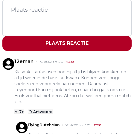
PLAATS REACTIE
12eman
16 juli 2021 om 15:42
+
5922
Klasbak. Fantastisch hoe hij altijd is blijven knokken en
altijd weer in de basis uit kwam. Kunnen veel jonge
spelers een voorbeeld aan nemen. Daarnaast.
Feyenoord kan mij ook bellen, maar dan ga ik ook niet.
En ik voetbal niet eens. Al zou dat wel een prima match
zijn.
7
+
Antwoord
FlyingDutchMan
16 juli 2021 om 16:07
+
17335