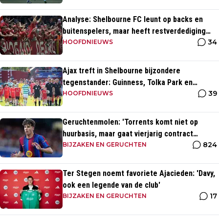
Analyse: Shelbourne FC leunt op backs en
buitenspelers, maar heeft restverdediging
34
totaal niet op orde
HOOFDNIEUWS
Ajax treft in Shelbourne bijzondere
tegenstander: Guinness, Tolka Park en
39
bijzonder lage marktwaarde
HOOFDNIEUWS
Geruchtenmolen: 'Torrents komt niet op
huurbasis, maar gaat vierjarig contract
824
tekenen bij Ajax'
BIJZAKEN EN GERUCHTEN
Ter Stegen noemt favoriete Ajacieden: 'Davy,
ook een legende van de club'
17
BIJZAKEN EN GERUCHTEN