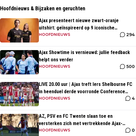
Hoofdnieuws & Bijzaken en geruchten
Ajax presenteert nieuwe zwart-oranje
uitshirt: geïnspireerd op 9 iconische
294
momenten uit clubhistorie
HOOFDNIEUWS
Ajax Showtime is vernieuwd: jullie feedback
helpt ons verder
500
HOOFDNIEUWS
LIVE 20.00 uur | Ajax treft Iers Shelbourne FC
in heenduel derde voorronde Conference
4
League
HOOFDNIEUWS
AZ, PSV en FC Twente slaan toe en
versterken zich met vertrekkende Ajax-
0
talenten
HOOFDNIEUWS