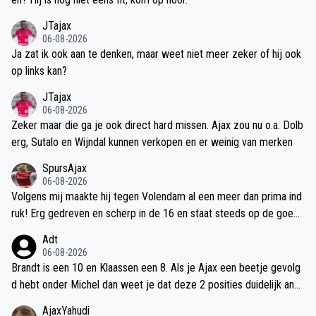
JTajax
06-08-2026
Ja zat ik ook aan te denken, maar weet niet meer zeker of hij ook
op links kan?
JTajax
06-08-2026
Zeker maar die ga je ook direct hard missen. Ajax zou nu o.a. Dolb
erg, Sutalo en Wijndal kunnen verkopen en er weinig van merken
SpursAjax
06-08-2026
Volgens mij maakte hij tegen Volendam al een meer dan prima ind
ruk! Erg gedreven en scherp in de 16 en staat steeds op de goede
plek. Nog paar kilotjes eraf en die jongen gaat zijn doelpunten wel
Adt
maken!
06-08-2026
Brandt is een 10 en Klaassen een 8. Als je Ajax een beetje gevolg
d hebt onder Michel dan weet je dat deze 2 posities duidelijk and
er ingevuld worden. Met andere woorden Gloukh zal het met Bran
AjaxYahudi