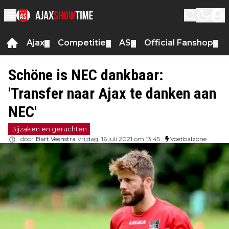
Ajax
Competitie
AS
Official Fanshop
▼
▼
▼
▼
Schöne is NEC dankbaar:
'Transfer naar Ajax te danken aan
NEC'
Bijzaken en geruchten
door
Bart Veenstra
vrijdag, 16 juli 2021 om 13:45
Voetbalzone