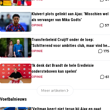
Kluivert plots gelinkt aan Ajax: 'Misschien wel
als vervanger van Mika Godts'
57
OPINIE
Transferbeleid Cruijff onder de loep:
'Schitterend voor ambities club, maar vind het
175
heel opvallend'
OPINIE
'Ik denk dat Brandt de hele Eredivisie
ondersteboven kan spelen'
61
OPINIE
Meer artikelen
Voetbalnieuws
'Veltman keert niet terug bij Ajax en gaat