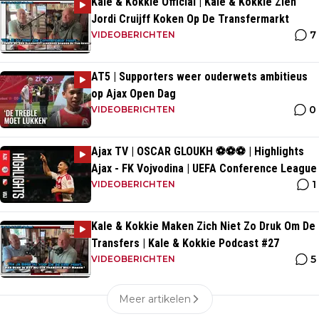
Kale & Kokkie Official | Kale & Kokkie Zien
Jordi Cruijff Koken Op De Transfermarkt
7
VIDEOBERICHTEN
AT5 | Supporters weer ouderwets ambitieus
op Ajax Open Dag
0
VIDEOBERICHTEN
Ajax TV | OSCAR GLOUKH ⚽️⚽️⚽️ | Highlights
Ajax - FK Vojvodina | UEFA Conference League
1
VIDEOBERICHTEN
Kale & Kokkie Maken Zich Niet Zo Druk Om De
Transfers | Kale & Kokkie Podcast #27
5
VIDEOBERICHTEN
Meer artikelen