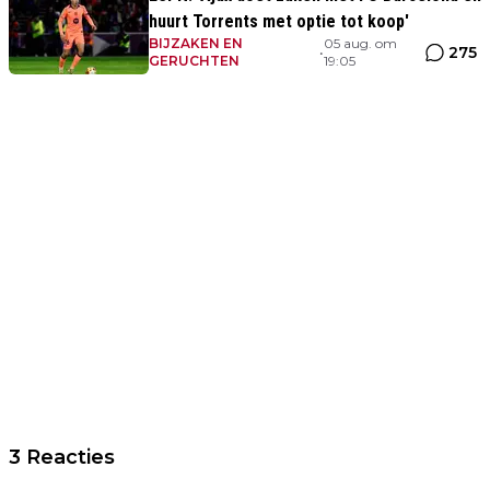
huurt Torrents met optie tot koop'
BIJZAKEN EN
05 aug. om
275
•
GERUCHTEN
19:05
3 Reacties