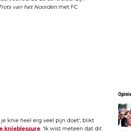
Trots van het Noorden
met FC
Opini
e knie heel erg veel pijn doet', blikt
e knieblessure
. 'Ik wist meteen dat dit