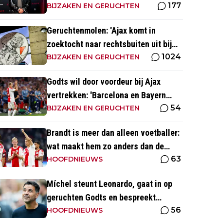
177
BIJZAKEN EN GERUCHTEN
Geruchtenmolen: 'Ajax komt in
zoektocht naar rechtsbuiten uit bij
1024
Couto'
BIJZAKEN EN GERUCHTEN
Godts wil door voordeur bij Ajax
vertrekken: 'Barcelona en Bayern
54
waren ook heel serieus'
BIJZAKEN EN GERUCHTEN
Brandt is meer dan alleen voetballer:
wat maakt hem zo anders dan de
63
'gemiddelde' voetballer?
HOOFDNIEUWS
Míchel steunt Leonardo, gaat in op
geruchten Godts en bespreekt
56
toekomst Baas bij Ajax
HOOFDNIEUWS