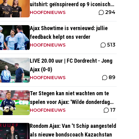
uitshirt: geïnspireerd op 9 iconische
294
momenten uit clubhistorie
HOOFDNIEUWS
Ajax Showtime is vernieuwd: jullie
feedback helpt ons verder
513
HOOFDNIEUWS
LIVE 20.00 uur | FC Dordrecht - Jong
Ajax (0-0)
89
HOOFDNIEUWS
Ter Stegen kan niet wachten om te
spelen voor Ajax: 'Wilde donderdag
17
ook op het veld staan'
HOOFDNIEUWS
Rondom Ajax: Van 't Schip aangesteld
als nieuwe bondscoach Kazachstan