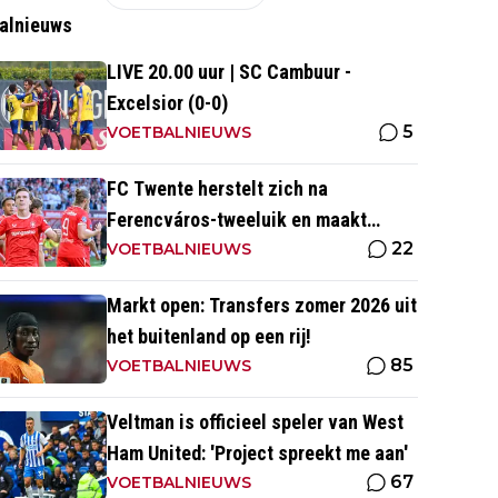
alnieuws
LIVE 20.00 uur | SC Cambuur -
Excelsior (0-0)
5
VOETBALNIEUWS
FC Twente herstelt zich na
Ferencváros-tweeluik en maakt
22
gehakt van Slowaakse opponent
VOETBALNIEUWS
Markt open: Transfers zomer 2026 uit
het buitenland op een rij!
85
VOETBALNIEUWS
Veltman is officieel speler van West
Ham United: 'Project spreekt me aan'
67
VOETBALNIEUWS