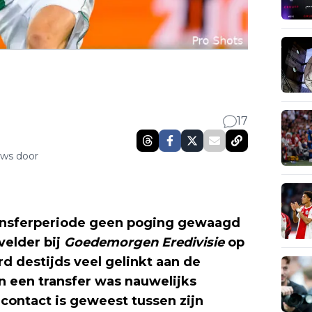
17
uws door
ransferperiode geen poging gewaagd
velder bij
Goedemorgen Eredivisie
op
 destijds veel gelinkt aan de
 een transfer was nauwelijks
l contact is geweest tussen zijn