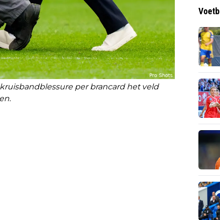
Voetb
 kruisbandblessure per brancard het veld
ten.