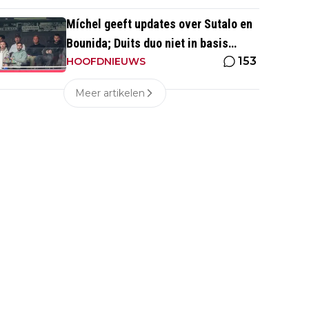
Míchel geeft updates over Sutalo en
Bounida; Duits duo niet in basis
153
tegen PEC Zwolle
HOOFDNIEUWS
Meer artikelen