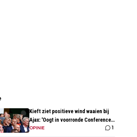
e
Kieft ziet positieve wind waaien bij
Ajax: 'Oogt in voorronde Conference
1
League fris en energiek'
OPINIE