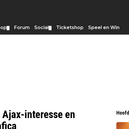
hop
Forum
Social
Ticketshop
Speel en Win
▼
▼
e Ajax-interesse en
Hoofd
nfica