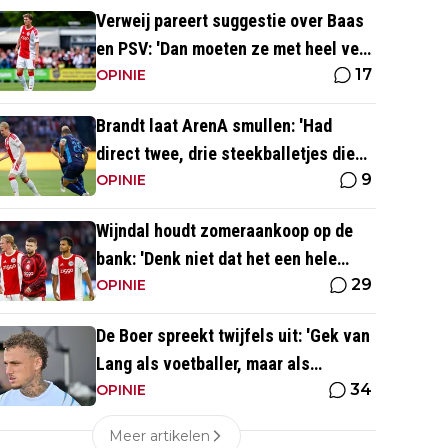
Verweij pareert suggestie over Baas
en PSV: 'Dan moeten ze met heel veel
17
geld over de brug komen'
OPINIE
Brandt laat ArenA smullen: 'Had
direct twee, drie steekballetjes die
9
gewoon perfect waren'
OPINIE
Wijndal houdt zomeraankoop op de
bank: 'Denk niet dat het een hele
29
goede verdediger is'
OPINIE
De Boer spreekt twijfels uit: 'Gek van
Lang als voetballer, maar als
34
persoonlijkheid niet'
OPINIE
Meer artikelen