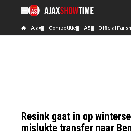
Ajax
Competitie
AS
Official Fans
▼
▼
▼
Resink gaat in op winters
mislukte transfer naar Be