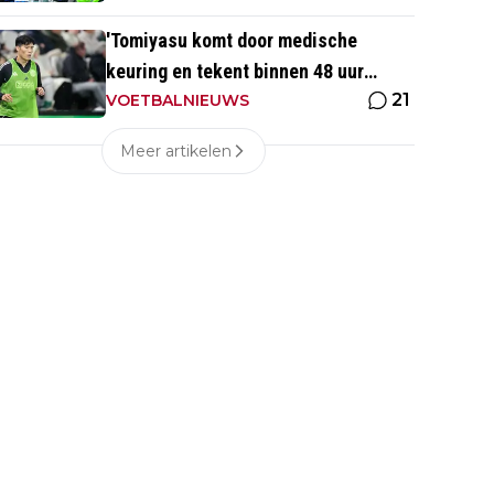
'Tomiyasu komt door medische
keuring en tekent binnen 48 uur
21
contract bij nieuwe club'
VOETBALNIEUWS
Meer artikelen