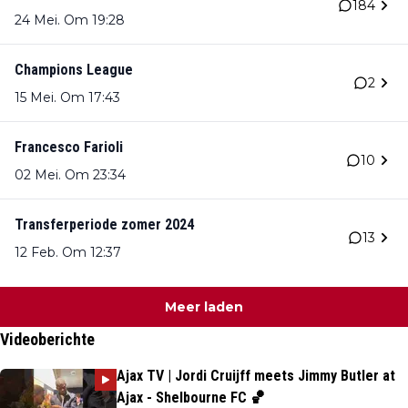
184
24 Mei. Om 19:28
Champions League
2
15 Mei. Om 17:43
Francesco Farioli
10
02 Mei. Om 23:34
Transferperiode zomer 2024
13
12 Feb. Om 12:37
Meer laden
Videoberichte
Ajax TV | Jordi Cruijff meets Jimmy Butler at
Ajax - Shelbourne FC 🏀