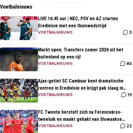
Voetbalnieuws
LIVE 16.45 uur | NEC, PSV en AZ starten
Eredivisie met een thuiswedstrijd
3
VOETBALNIEUWS
Markt open: Transfers zomer 2026 uit het
buitenland op een rij!
85
VOETBALNIEUWS
Ajax-getint SC Cambuur kent dramatische
rentree in Eredivisie en krijgt pak slaag in
19
eigen huis
VOETBALNIEUWS
FC Twente herstelt zich na Ferencváros-
tweeluik en maakt gehakt van Slowaakse
22
opponent
VOETBALNIEUWS