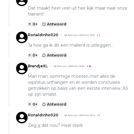
Dat maakt heel veel uit hier kijk maar naar onze
trainert!
0
+
Antwoord
Ronaldinho020
06 februari 2019 om 15:15
+
1
Ja hoe ga ik dit een mallerd is uitleggen..
0
+
Antwoord
BrandjeXL
06 februari 2019 om 13:36
+
81
Man man. sommige moeten met alles de
wijsneus uithangen en er worden conclusies
getrokken op basis van een eerste interview. AS
op zijn smalst.
0
+
Antwoord
Ronaldinho020
06 februari 2019 om 15:14
+
1
Zeg jij dat nou? Heel sterk