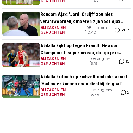
GERUCHTEN
11:45
Rondom Ajax: 'Jordi Cruijff zou niet
verantwoordelijk moeten zijn voor Ajax
BIJZAKEN EN
08 aug. om
Vrouwen'
203
•
GERUCHTEN
10:40
Abdalla kijkt op tegen Brandt: Gewoon
Champions League-niveau, dat ga je in
BIJZAKEN EN
08 aug. om
wedstrijden ook zien'
15
•
GERUCHTEN
9:15
Abdalla kritisch op zichzelf ondanks assist:
'Had meer kunnen doen dichtbij de goal'
BIJZAKEN EN
08 aug. om
5
•
GERUCHTEN
8:45