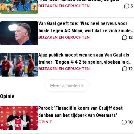
5
BIJZAKEN EN GERUCHTEN
Van Gaal geeft toe: 'Was heel nerveus voor
finale tegen AC Milan, wist dat ze zich zouden
12
aanpassen'
BIJZAKEN EN GERUCHTEN
Ajax-publiek moest wennen aan Van Gaal als
trainer: 'Begon 4-4-2 te spelen, vloeken in de
12
kerk'
BIJZAKEN EN GERUCHTEN
Meer artikelen
Opinie
Parool: 'Financiële koers van Cruijff doet
denken aan het tijdperk van Overmars'
10
OPINIE