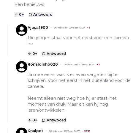
Ben benieuwd!
0
+
Antwoord
Ajax#1900
06 februari 2019 om 13:20
+
1
Die jongen staat voor het eerst voor een camera
he
0
+
Antwoord
Ronaldinho020
06 februari 2019 om 13:24
+
1
Ja mee eens, was ik er even vergeten bij te
schrijven. Voor het eerst in het buitenland voor de
camera.
Neemt alleen niet weg hoe hij er staat, het
moment van druk. Maar dit kan hij nog
leren/ontwikkelen.
0
+
Antwoord
Knalpot
06 februari 2019 om 14:37
+
3733