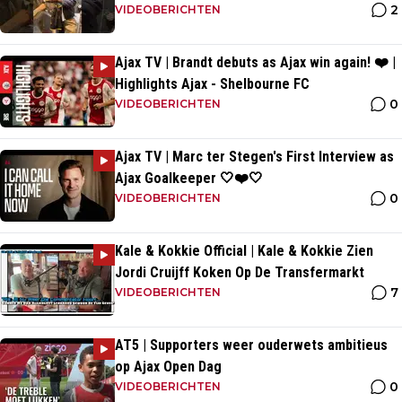
2
VIDEOBERICHTEN
Ajax TV | Brandt debuts as Ajax win again! ❤️ |
Highlights Ajax - Shelbourne FC
0
VIDEOBERICHTEN
Ajax TV | Marc ter Stegen's First Interview as
Ajax Goalkeeper 🤍❤️🤍
0
VIDEOBERICHTEN
Kale & Kokkie Official | Kale & Kokkie Zien
Jordi Cruijff Koken Op De Transfermarkt
7
VIDEOBERICHTEN
AT5 | Supporters weer ouderwets ambitieus
op Ajax Open Dag
0
VIDEOBERICHTEN