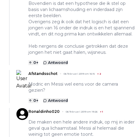
Bovendien is dat een hypothese die ik stel op
basis van lichaamshouding en inderdaad zijn
eerste beelden.
Overigens zeg ik ook dat het logisch is dat een
jongen van 16 onder de indruk is en het spannend
vindt, en dit nog prima kan ontwikkelen allemaal.
Heb nergens de conclusie getrokken dat deze
jongen het niet gaat halen, wijsneus.
0
+
Antwoord
Afstandsschot
06 februari 2019 om 16:15
+
2
Modric en Messi wel eens voor de camera
gezien?
0
+
Antwoord
Ronaldinho020
06 februari 2019 om 19:26
+
1
Die maken een hele andere indruk, op mij in ieder
geval qua lichaamstaal. Messi al helemaal die
weinig tot geen emotie toont.