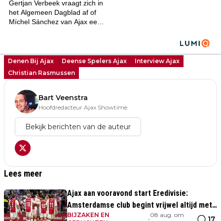
Denen Bij Ajax
Deense Spelers Ajax
Interview Ajax
Christian Rasmussen
Bart Veenstra
Hoofdredacteur Ajax Showtime
Bekijk berichten van de auteur
Lees meer
Ajax aan vooravond start Eredivisie:
Amsterdamse club begint vrijwel altijd met
BIJZAKEN EN
08 aug. om
zege
17
•