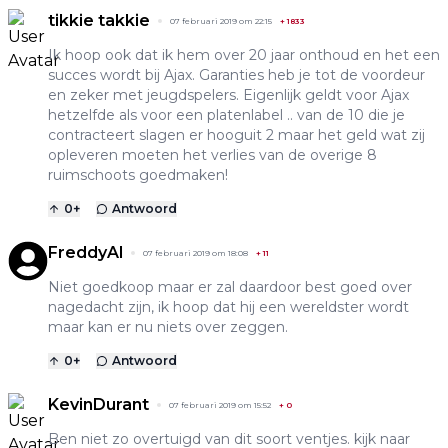
tikkie takkie
07 februari 2019 om 22:15
+
1833
Ik hoop ook dat ik hem over 20 jaar onthoud en het een
succes wordt bij Ajax. Garanties heb je tot de voordeur
en zeker met jeugdspelers. Eigenlijk geldt voor Ajax
hetzelfde als voor een platenlabel .. van de 10 die je
contracteert slagen er hooguit 2 maar het geld wat zij
opleveren moeten het verlies van de overige 8
ruimschoots goedmaken!
0
+
Antwoord
FreddyAl
07 februari 2019 om 18:08
+
11
Niet goedkoop maar er zal daardoor best goed over
nagedacht zijn, ik hoop dat hij een wereldster wordt
maar kan er nu niets over zeggen.
0
+
Antwoord
KevinDurant
07 februari 2019 om 15:52
+
0
Ben niet zo overtuigd van dit soort ventjes. kijk naar