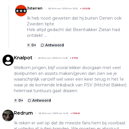
3sterren
06 februari 2019 om 19:22
+
20205
Ik heb nooit geweten dat hij buiten Denen ook
Zweden tipte.
Heb altijd gedacht dat Beenhakker Zlatan had
ontdekt ...
0
+
Antwoord
Knalpot
06 februari 2019 om 14:35
+
3733
Welkom jongen, blijf vooral lekker doorgaan met veel
doelpunten en assists maken/geven dan zien we je
waarschijnlijk vanzelf wel weer een keer terug in het 1e
waar je de komende linksback van PSV (Mitchel Bakker)
helemaal tureluurs gaat draaien.
0
+
Antwoord
Redrum
06 februari 2019 om 14:16
+
106141
Ik reken er wel op dat de meeste fans hem bij voorbaat
al volledig af zullen branden. We moeten er absoluut