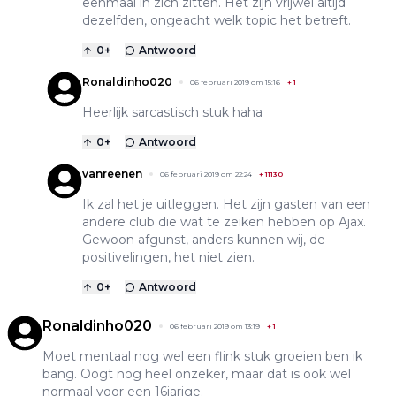
eenmaal in zich zitten. Het zijn vrijwel altijd
dezelfden, ongeacht welk topic het betreft.
0
+
Antwoord
Ronaldinho020
06 februari 2019 om 15:16
+
1
Heerlijk sarcastisch stuk haha
0
+
Antwoord
vanreenen
06 februari 2019 om 22:24
+
11130
Ik zal het je uitleggen. Het zijn gasten van een
andere club die wat te zeiken hebben op Ajax.
Gewoon afgunst, anders kunnen wij, de
positivelingen, het niet zien.
0
+
Antwoord
Ronaldinho020
06 februari 2019 om 13:19
+
1
Moet mentaal nog wel een flink stuk groeien ben ik
bang. Oogt nog heel onzeker, maar dat is ook wel
normaal voor een 16jarige.