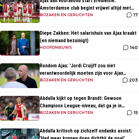
Ajax aan vooravond start Eredivisie:
Amsterdamse club begint vrijwel altijd met
17
zege
BIJZAKEN EN GERUCHTEN
Diepe Zakken: Het salarishuis van Ajax kraakt
(en niemand bezuinigt)
140
HOOFDNIEUWS
Rondom Ajax: 'Jordi Cruijff zou niet
verantwoordelijk moeten zijn voor Ajax
203
Vrouwen'
BIJZAKEN EN GERUCHTEN
Abdalla kijkt op tegen Brandt: Gewoon
Champions League-niveau, dat ga je in
15
wedstrijden ook zien'
BIJZAKEN EN GERUCHTEN
Abdalla kritisch op zichzelf ondanks assist:
'Had meer kunnen doen dichtbij de goal'