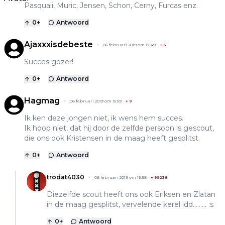
Pasquali, Muric, Jensen, Schon, Cerny, Furcas enz.
0
+
Antwoord
Ajaxxxisdebeste
06 februari 2019 om 17:49
+
6
Succes gozer!
0
+
Antwoord
Hagmag
06 februari 2019 om 15:59
+
9
Ik ken deze jongen niet, ik wens hem succes.
Ik hoop niet, dat hij door de zelfde persoon is gescout,
die ons ook Kristensen in de maag heeft gesplitst.
0
+
Antwoord
trodat4030
06 februari 2019 om 16:58
+
99238
Diezelfde scout heeft ons ook Eriksen en Zlatan
in de maag gesplitst, vervelende kerel idd......... :s
0
+
Antwoord