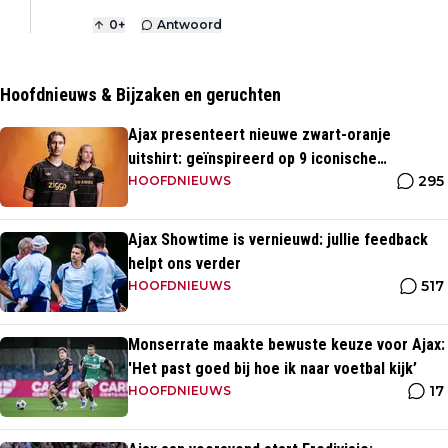
0
+
Antwoord
Hoofdnieuws & Bijzaken en geruchten
Ajax presenteert nieuwe zwart-oranje
uitshirt: geïnspireerd op 9 iconische
295
momenten uit clubhistorie
HOOFDNIEUWS
Ajax Showtime is vernieuwd: jullie feedback
helpt ons verder
517
HOOFDNIEUWS
Monserrate maakte bewuste keuze voor Ajax:
'Het past goed bij hoe ik naar voetbal kijk’
17
HOOFDNIEUWS