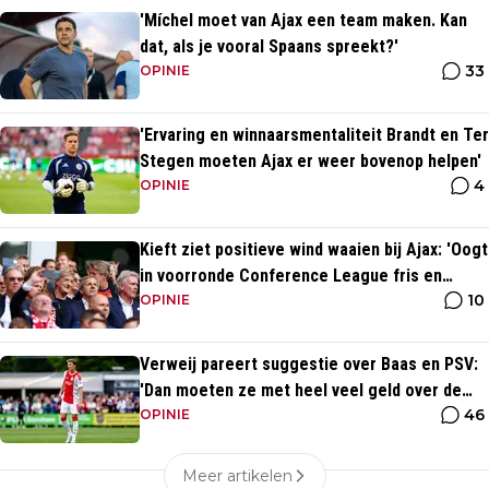
'Míchel moet van Ajax een team maken. Kan
dat, als je vooral Spaans spreekt?'
33
OPINIE
'Ervaring en winnaarsmentaliteit Brandt en Ter
Stegen moeten Ajax er weer bovenop helpen'
4
OPINIE
Kieft ziet positieve wind waaien bij Ajax: 'Oogt
in voorronde Conference League fris en
10
energiek'
OPINIE
Verweij pareert suggestie over Baas en PSV:
'Dan moeten ze met heel veel geld over de
46
brug komen'
OPINIE
Meer artikelen