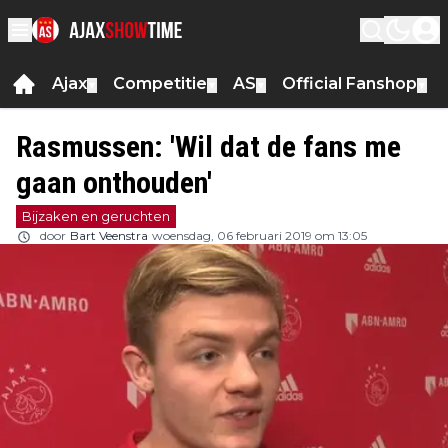
Ajax
Competitie
AS
Official Fanshop
▼
▼
▼
▼
Rasmussen: 'Wil dat de fans me
gaan onthouden'
Bijzaken en geruchten
door
Bart Veenstra
woensdag, 06 februari 2019 om 13:05