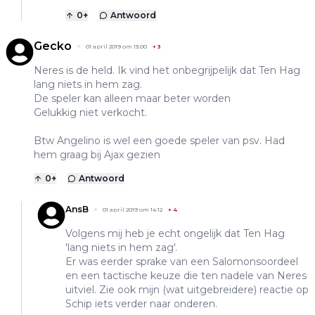
0
+
Antwoord
Gecko
01 april 2019 om 13:00
+
3
Neres is de held. Ik vind het onbegrijpelijk dat Ten Hag
lang niets in hem zag.
De speler kan alleen maar beter worden
Gelukkig niet verkocht.
Btw Angelino is wel een goede speler van psv. Had
hem graag bij Ajax gezien
0
+
Antwoord
AnsB
01 april 2019 om 14:12
+
4
Volgens mij heb je echt ongelijk dat Ten Hag
'lang niets in hem zag'.
Er was eerder sprake van een Salomonsoordeel
en een tactische keuze die ten nadele van Neres
uitviel. Zie ook mijn (wat uitgebreidere) reactie op
Schip iets verder naar onderen.