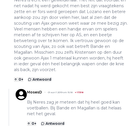
Neres is echt een geweldenaar. Het feit dat voordat en
net nadat hij werd gekocht men best zijn vraagtekens
zette en er fors werd geroepen dat Lozano een betere
aankoop zou zijn door velen hier, laat al zien dat de
scouting van Ajax gewoon weet waar ze mee bezig zijn.
Veel mensen hebben een handje ervan om spelers
meteen af te schrijven hier op AS, en een beetje
betweterig over te komen. Ik vertrouw gewoon op de
scouting van Ajax, zo ook wat betreft Bande en
Magallan. Misschien zou zelfs Kristensen op den duur
ook gewoon Ajax 1 materiaal kunnen worden, hij heeft
in ieder geval één heel belangrijk wapen onder de knie
als back, zijn voorzet.
0
+
Antwoord
MosesD
01 april 2019 om 15:18
+
17318
Bij Neres zag je meteen dat hij heel goed kan
voetballen. Bij Bande en Magallan is dat helaas
niet het geval.
0
+
Antwoord