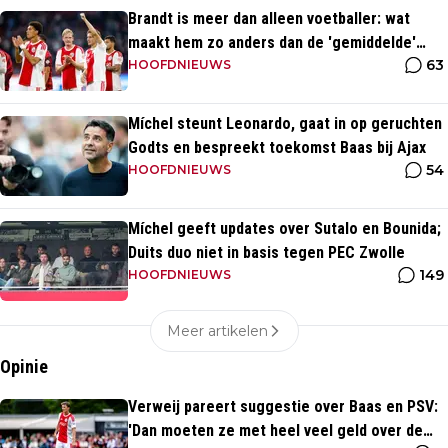
Brandt is meer dan alleen voetballer: wat
maakt hem zo anders dan de 'gemiddelde'
63
voetballer?
HOOFDNIEUWS
Míchel steunt Leonardo, gaat in op geruchten
Godts en bespreekt toekomst Baas bij Ajax
54
HOOFDNIEUWS
Míchel geeft updates over Sutalo en Bounida;
Duits duo niet in basis tegen PEC Zwolle
149
HOOFDNIEUWS
Meer artikelen
Opinie
Verweij pareert suggestie over Baas en PSV:
'Dan moeten ze met heel veel geld over de