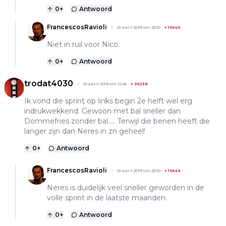
0
+
Antwoord
FrancescosRavioli
01 april 2019 om 23:10
+
19649
Niet in ruil voor Nico.
0
+
Antwoord
trodat4030
01 april 2019 om 12:45
+
99238
Ik vond die sprint op links begin 2e helft wel erg
indrukwekkend. Gewoon met bal sneller dan
Dommefries zonder bal..... Terwijl die benen heeft die
langer zijn dan Neres in zn geheel!
0
+
Antwoord
FrancescosRavioli
01 april 2019 om 23:10
+
19649
Neres is duidelijk veel sneller geworden in de
volle sprint in de laatste maanden.
0
+
Antwoord