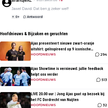
BrandjeXL
01 april 2019 om 12:10
+
81
Jawel David. Dat ben jij zeker wel!!
0
+
Antwoord
Hoofdnieuws & Bijzaken en geruchten
Ajax presenteert nieuwe zwart-oranje
uitshirt: geïnspireerd op 9 iconische
294
momenten uit clubhistorie
HOOFDNIEUWS
Ajax Showtime is vernieuwd: jullie feedback
helpt ons verder
513
HOOFDNIEUWS
LIVE 20.00 uur | Jong Ajax gaat op bezoek bij
het FC Dordrecht van Nuijten
32
HOOFDNIEUWS