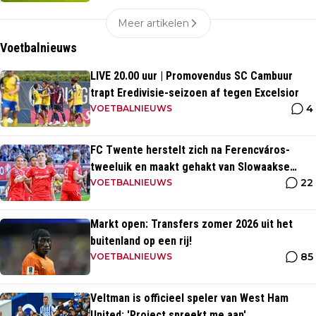
Meer artikelen
Voetbalnieuws
LIVE 20.00 uur | Promovendus SC Cambuur
trapt Eredivisie-seizoen af tegen Excelsior
4
VOETBALNIEUWS
FC Twente herstelt zich na Ferencváros-
tweeluik en maakt gehakt van Slowaakse
22
opponent
VOETBALNIEUWS
Markt open: Transfers zomer 2026 uit het
buitenland op een rij!
85
VOETBALNIEUWS
Veltman is officieel speler van West Ham
United: 'Project spreekt me aan'