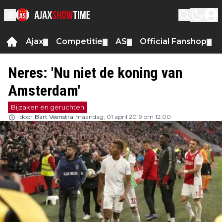
Ajax
Competitie
AS
Official Fanshop
▼
▼
▼
▼
Neres: 'Nu niet de koning van
Amsterdam'
Bijzaken en geruchten
door
Bart Veenstra
maandag, 01 april 2019 om 12:00