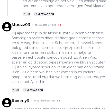
en wit ondershirtje op het veld. Een knipoog naar
het tenue van het eerder verslagen Real Madrid''.
0
+
Antwoord
Moozz03
01 april 2019 om 13:45
+
0
Bij Ajax moet je in de kleine ruimte kunnen voetballen.
Sommigen spelers doen dit door goed combinatiespel
en sim wegdraaien, zoals Schone, en, alhoewel Neres
ook goed is in de combinatie, zijn zijn techniek in de
kleine ruimte en zijn skills om een mannetje te
passeren echt buitengewoon goed. Echt een Ajax
speler en op dit soort types moeten we blijven scouten.
Hij is veel dynamischer en veelzijdiger dan een Lozano
is en Ik zie hem wel heel ver komen in zn carriere! Ik
hoop ontzettend erg dat we hem nog een jaar mogen
zien in het Ajax-shirt
0
+
Antwoord
SammyR
01 april 2019 om 13:18
+
2