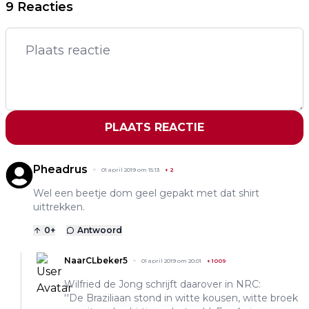
9 Reacties
PLAATS REACTIE
Pheadrus
01 april 2019 om 15:13
+
2
Wel een beetje dom geel gepakt met dat shirt
uittrekken.
0
+
Antwoord
NaarCLbeker5
01 april 2019 om 20:01
+
1009
Wilfried de Jong schrijft daarover in NRC:
''De Braziliaan stond in witte kousen, witte broek