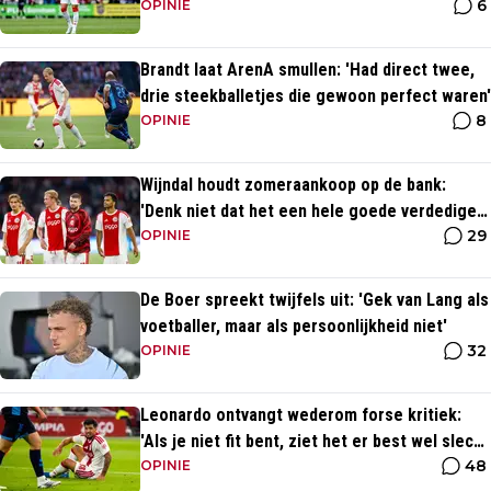
6
brug komen'
OPINIE
Brandt laat ArenA smullen: 'Had direct twee,
drie steekballetjes die gewoon perfect waren'
8
OPINIE
Wijndal houdt zomeraankoop op de bank:
'Denk niet dat het een hele goede verdediger
29
is'
OPINIE
De Boer spreekt twijfels uit: 'Gek van Lang als
voetballer, maar als persoonlijkheid niet'
32
OPINIE
Leonardo ontvangt wederom forse kritiek:
'Als je niet fit bent, ziet het er best wel slecht
48
uit'
OPINIE