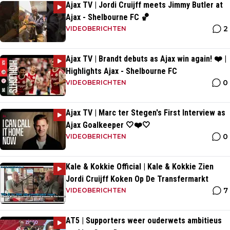
Ajax TV | Jordi Cruijff meets Jimmy Butler at
Ajax - Shelbourne FC 🏀
2
VIDEOBERICHTEN
Ajax TV | Brandt debuts as Ajax win again! ❤️ |
Highlights Ajax - Shelbourne FC
0
VIDEOBERICHTEN
Ajax TV | Marc ter Stegen's First Interview as
Ajax Goalkeeper 🤍❤️🤍
0
VIDEOBERICHTEN
Kale & Kokkie Official | Kale & Kokkie Zien
Jordi Cruijff Koken Op De Transfermarkt
7
VIDEOBERICHTEN
AT5 | Supporters weer ouderwets ambitieus