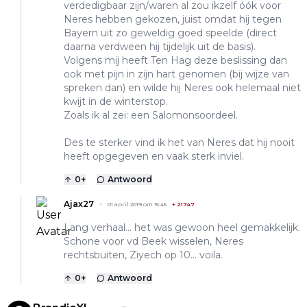
verdedigbaar zijn/waren al zou ikzelf óók voor
Neres hebben gekozen, juist omdat hij tegen
Bayern uit zo geweldig goed speelde (direct
daarna verdween hij tijdelijk uit de basis).
Volgens mij heeft Ten Hag deze beslissing dan
ook met pijn in zijn hart genomen (bij wijze van
spreken dan) en wilde hij Neres ook helemaal niet
kwijt in de winterstop.
Zoals ik al zei: een Salomonsoordeel.
Des te sterker vind ik het van Neres dat hij nooit
heeft opgegeven en vaak sterk inviel.
0
+
Antwoord
Ajax27
01 april 2019 om 15:45
+
21747
Lang verhaal... het was gewoon heel gemakkelijk.
Schone voor vd Beek wisselen, Neres
rechtsbuiten, Ziyech op 10... voila.
0
+
Antwoord