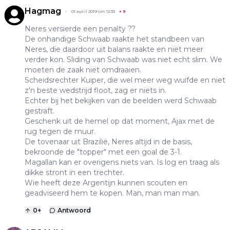
Hagmag
01 april 2019 om 12:33
+
9
Neres versierde een penalty ??
De onhandige Schwaab raakte het standbeen van
Neres, die daardoor uit balans raakte en niet meer
verder kon. Sliding van Schwaab was niet echt slim. We
moeten de zaak niet omdraaien.
Scheidsrechter Kuiper, die wel meer weg wuifde en niet
z'n beste wedstrijd floot, zag er niets in.
Echter bij het bekijken van de beelden werd Schwaab
gestraft.
Geschenk uit de hemel op dat moment, Ajax met de
rug tegen de muur.
De tovenaar uit Brazilië, Neres altijd in de basis,
bekroonde de "topper" met een goal de 3-1.
Magallan kan er overigens niets van. Is log en traag als
dikke stront in een trechter.
Wie heeft deze Argentijn kunnen scouten en
geadviseerd hem te kopen. Man, man man man.
0
+
Antwoord