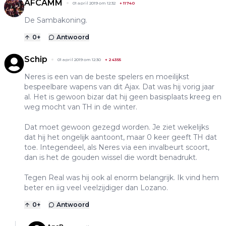
AFCAMM
01 april 2019 om 12:32
+
11740
De Sambakoning.
0
+
Antwoord
Schip
01 april 2019 om 12:30
+
24355
Neres is een van de beste spelers en moeilijkst
bespeelbare wapens van dit Ajax. Dat was hij vorig jaar
al. Het is gewoon bizar dat hij geen basisplaats kreeg en
weg mocht van TH in de winter.
Dat moet gewoon gezegd worden. Je ziet wekelijks
dat hij het ongelijk aantoont, maar 0 keer geeft TH dat
toe. Integendeel, als Neres via een invalbeurt scoort,
dan is het de gouden wissel die wordt benadrukt.
Tegen Real was hij ook al enorm belangrijk. Ik vind hem
beter en iig veel veelzijdiger dan Lozano.
0
+
Antwoord