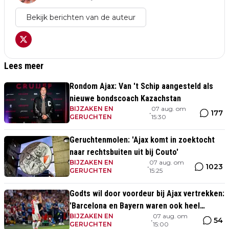
Bekijk berichten van de auteur
Lees meer
Rondom Ajax: Van 't Schip aangesteld als
nieuwe bondscoach Kazachstan
BIJZAKEN EN
07 aug. om
177
•
GERUCHTEN
15:30
Geruchtenmolen: 'Ajax komt in zoektocht
naar rechtsbuiten uit bij Couto'
BIJZAKEN EN
07 aug. om
1023
•
GERUCHTEN
15:25
Godts wil door voordeur bij Ajax vertrekken:
'Barcelona en Bayern waren ook heel
BIJZAKEN EN
07 aug. om
serieus'
54
•
GERUCHTEN
15:00