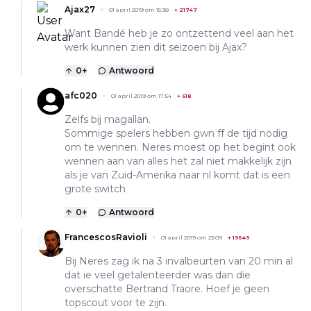
Ajax27
01 april 2019 om 15:38
+
21747
Want Bandé heb je zo ontzettend veel aan het
werk kunnen zien dit seizoen bij Ajax?
0
+
Antwoord
afc020
01 april 2019 om 17:54
+
618
Zelfs bij magallan.
Sommige spelers hebben gwn ff de tijd nodig
om te wennen. Neres moest op het begint ook
wennen aan van alles het zal niet makkelijk zijn
als je van Zuid-Amerika naar nl komt dat is een
grote switch
0
+
Antwoord
FrancescosRavioli
01 april 2019 om 23:09
+
19649
Bij Neres zag ik na 3 invalbeurten van 20 min al
dat ie veel getalenteerder was dan die
overschatte Bertrand Traore. Hoef je geen
topscout voor te zijn.