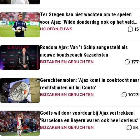
Ter Stegen kan niet wachten om te spelen
voor Ajax: 'Wilde donderdag ook op het veld
15
staan'
HOOFDNIEUWS
Rondom Ajax: Van 't Schip aangesteld als
nieuwe bondscoach Kazachstan
177
BIJZAKEN EN GERUCHTEN
Geruchtenmolen: 'Ajax komt in zoektocht naar
rechtsbuiten uit bij Couto'
1023
BIJZAKEN EN GERUCHTEN
Godts wil door voordeur bij Ajax vertrekken:
'Barcelona en Bayern waren ook heel serieus'
54
BIJZAKEN EN GERUCHTEN