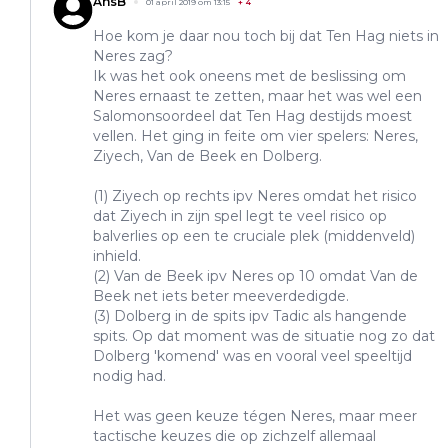
AnsB
01 april 2019 om 13:15
+
4
Hoe kom je daar nou toch bij dat Ten Hag niets in
Neres zag?
Ik was het ook oneens met de beslissing om
Neres ernaast te zetten, maar het was wel een
Salomonsoordeel dat Ten Hag destijds moest
vellen. Het ging in feite om vier spelers: Neres,
Ziyech, Van de Beek en Dolberg.
(1) Ziyech op rechts ipv Neres omdat het risico
dat Ziyech in zijn spel legt te veel risico op
balverlies op een te cruciale plek (middenveld)
inhield.
(2) Van de Beek ipv Neres op 10 omdat Van de
Beek net iets beter meeverdedigde.
(3) Dolberg in de spits ipv Tadic als hangende
spits. Op dat moment was de situatie nog zo dat
Dolberg 'komend' was en vooral veel speeltijd
nodig had.
Het was geen keuze tégen Neres, maar meer
tactische keuzes die op zichzelf allemaal