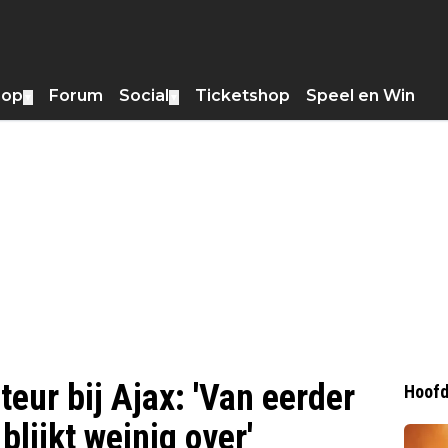
hop
Forum
Social
Ticketshop
Speel en Win
▼
▼
eur bij Ajax: 'Van eerder
Hoofd
blijkt weinig over'