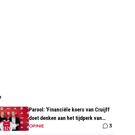
e
Parool: 'Financiële koers van Cruijff
doet denken aan het tijdperk van
3
Overmars'
OPINIE