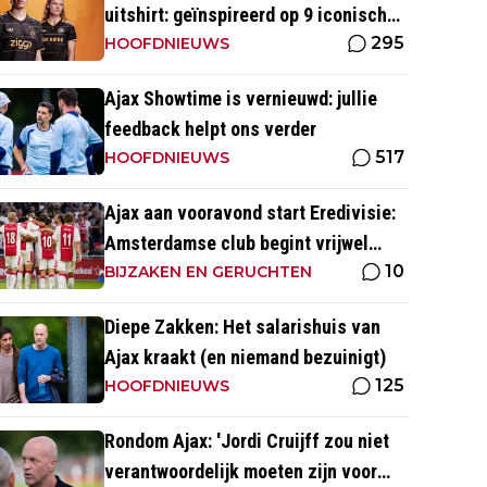
uitshirt: geïnspireerd op 9 iconische
295
momenten uit clubhistorie
HOOFDNIEUWS
Ajax Showtime is vernieuwd: jullie
feedback helpt ons verder
517
HOOFDNIEUWS
Ajax aan vooravond start Eredivisie:
Amsterdamse club begint vrijwel
10
altijd met zege
BIJZAKEN EN GERUCHTEN
Diepe Zakken: Het salarishuis van
Ajax kraakt (en niemand bezuinigt)
125
HOOFDNIEUWS
Rondom Ajax: 'Jordi Cruijff zou niet
verantwoordelijk moeten zijn voor