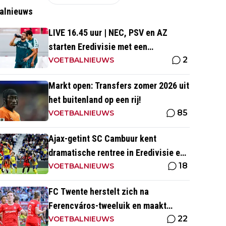
alnieuws
LIVE 16.45 uur | NEC, PSV en AZ
starten Eredivisie met een
2
thuiswedstrijd
VOETBALNIEUWS
Markt open: Transfers zomer 2026 uit
het buitenland op een rij!
85
VOETBALNIEUWS
Ajax-getint SC Cambuur kent
dramatische rentree in Eredivisie en
18
krijgt pak slaag in eigen huis
VOETBALNIEUWS
FC Twente herstelt zich na
Ferencváros-tweeluik en maakt
22
gehakt van Slowaakse opponent
VOETBALNIEUWS