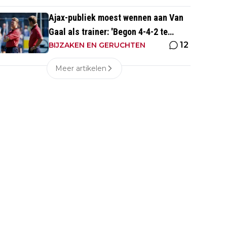
Ajax-publiek moest wennen aan Van
Gaal als trainer: 'Begon 4-4-2 te
12
spelen, vloeken in de kerk'
BIJZAKEN EN GERUCHTEN
Meer artikelen