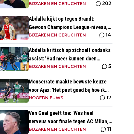
202
Ajax Vrouwen'
BIJZAKEN EN GERUCHTEN
Abdalla kijkt op tegen Brandt:
Gewoon Champions League-niveau,
14
dat ga je in wedstrijden ook zien'
BIJZAKEN EN GERUCHTEN
Abdalla kritisch op zichzelf ondanks
assist: 'Had meer kunnen doen
5
dichtbij de goal'
BIJZAKEN EN GERUCHTEN
Monserrate maakte bewuste keuze
voor Ajax: 'Het past goed bij hoe ik
17
naar voetbal kijk’
HOOFDNIEUWS
Van Gaal geeft toe: 'Was heel
nerveus voor finale tegen AC Milan,
11
wist dat ze zich zouden aanpassen'
BIJZAKEN EN GERUCHTEN