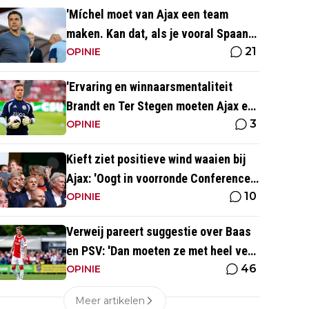
'Míchel moet van Ajax een team
maken. Kan dat, als je vooral Spaans
21
spreekt?'
OPINIE
'Ervaring en winnaarsmentaliteit
Brandt en Ter Stegen moeten Ajax er
3
weer bovenop helpen'
OPINIE
Kieft ziet positieve wind waaien bij
Ajax: 'Oogt in voorronde Conference
10
League fris en energiek'
OPINIE
Verweij pareert suggestie over Baas
en PSV: 'Dan moeten ze met heel veel
46
geld over de brug komen'
OPINIE
Meer artikelen