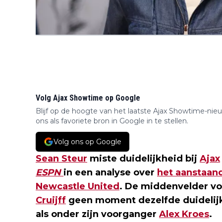
Volg Ajax Showtime op Google
Blijf op de hoogte van het laatste Ajax Showtime-nie
ons als favoriete bron in Google in te stellen.
Volg ons op Google
Sean Steur
miste duidelijkheid bij
Ajax
ESPN
in een analyse over
het aanstaan
Newcastle United
. De middenvelder vo
Cruijff
geen moment dezelfde duidelij
als onder zijn voorganger
Alex Kroes
.