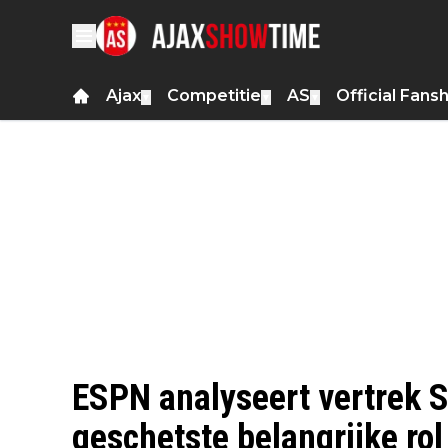
Ajax
Competitie
AS
Official Fans
▼
▼
▼
ESPN analyseert vertrek St
geschetste belangrijke rol 