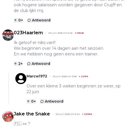
ook hogere salarissen worden gegeven door Cruijff en
de club lijkt mij.
0
+
Antwoord
023Haarlem
02 juni 2026 om 6:46
+
10345
Ik geloof er niks van!!
We beginnen over 14 dagen aan het seizoen.
En we hebben nog geen eens een trainer.
2
+
Antwoord
Marcw1972
02 juni 2026 om 9:58
+
22616
Over een kleine 3 weken beginnen ze weer, op
22 juni
0
+
Antwoord
Jake the Snake
02 juni 2026 om 6:44
+
20994
🇵🇱 👀 ?