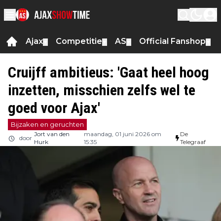
Ajax
Competitie
AS
Official Fanshop
▼
▼
▼
▼
Cruijff ambitieus: 'Gaat heel hoog
inzetten, misschien zelfs wel te
goed voor Ajax'
Bijzaken en geruchten
Jort van den
maandag, 01 juni 2026 om
De
door
Hurk
15:35
Telegraaf