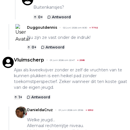
Buitenkansjes?
0
+
Antwoord
Duggoutdennis
02 juni 2026 om 8:30
+
7792
Nu zijn ze vast onder de indruk!
0
+
Antwoord
Vluimscherp
01 juni 2026 om 22:47
+
2585
Ajax als kweekvijver zonder er zelf de vruchten van te
kunnen plukken is een heikel pad zonder
toekomstperspectief. Zeker wanneer dit ten koste gaat
van de eigen jeugd.
1
+
Antwoord
DanieldaCruz
01 juni 2026 om 23:56
+
6352
Welke jeugd…
Allemaal rechterrijtje niveau.