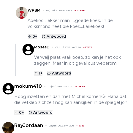
WPBM
02 juni 2026 om 10:46
+
40095
Apekool, lekker man......goede koek. In de
volksmond heet die koek...Lariekoek!
0
+
Antwoord
MosesD
02 juni 2026 om 11:44
+
17317
Verweij praat vaak poep, zo kan je het ook
zeggen. Maar in dit geval dus wederom.
1
+
Antwoord
mokum410
02 juni 2026 om 10:10
+
16890
Hoog inzetten en dan met Michel komen🥲. Haha dat
die vetklep zichzelf nog kan aankijken in de spiegel joh.
0
+
Antwoord
RayJordaan
02 juni 2026 om 9:09
+
8735