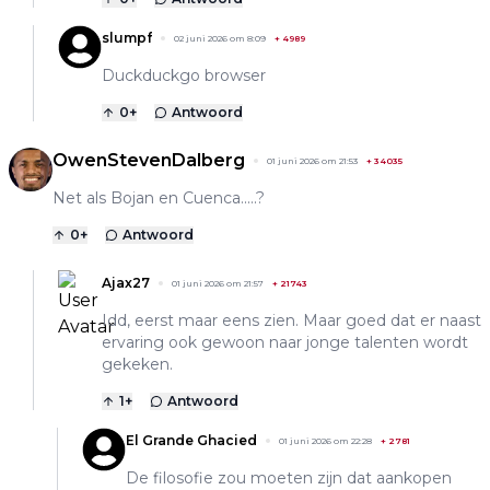
slumpf
02 juni 2026 om 8:09
+
4989
Duckduckgo browser
0
+
Antwoord
OwenStevenDalberg
01 juni 2026 om 21:53
+
34035
Net als Bojan en Cuenca.....?
0
+
Antwoord
Ajax27
01 juni 2026 om 21:57
+
21743
Idd, eerst maar eens zien. Maar goed dat er naast
ervaring ook gewoon naar jonge talenten wordt
gekeken.
1
+
Antwoord
El Grande Ghacied
01 juni 2026 om 22:28
+
2781
De filosofie zou moeten zijn dat aankopen