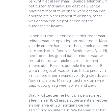
Je kunt niet alleen maar 18-jarige talenten uit
het buitenland halen. De destijds 21-jarige
Martinez moest ff wennen, werd daarna een
enorme hit. Neres moest ff wennen, maar
was daarna een hit (tot er een betere
buitenspeler kwam).
Ik ben het met je eens dat je niet meer naar
middelmaat als opvulling op zoek moet. Maar
van de andere kant, soms heb je ook daar een
hit mee. Het plafond van Schöne was Ajax. Hij
heeft periodes gehad dat ie middelmaat was
met af en toe wat pieken... maar toen hij
ineens door Bosz als dubbele 6 (meer als 8)
werd neergezet, was ie in de beste jaren van
z'n carriere enorm waardevol. Nog steeds was
Ajax z'n plafond. Maar zijn techniek, zijn vrije
trap, ik zou graag weer zo iemand zien.
Wat ik wil zeggen, je kunt simpelweg niet
alleen maar 18-21 jarige supertalenten hebben
en dan ervaren 28+ jongens die van
Tadic/Blind kwaliteit zijn. We hebben niet het