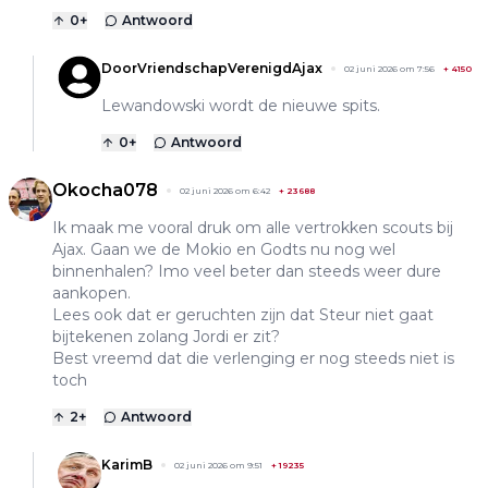
0
+
Antwoord
DoorVriendschapVerenigdAjax
02 juni 2026 om 7:56
+
4150
Lewandowski wordt de nieuwe spits.
0
+
Antwoord
Okocha078
02 juni 2026 om 6:42
+
23688
Ik maak me vooral druk om alle vertrokken scouts bij
Ajax. Gaan we de Mokio en Godts nu nog wel
binnenhalen? Imo veel beter dan steeds weer dure
aankopen.
Lees ook dat er geruchten zijn dat Steur niet gaat
bijtekenen zolang Jordi er zit?
Best vreemd dat die verlenging er nog steeds niet is
toch
2
+
Antwoord
KarimB
02 juni 2026 om 9:51
+
19235