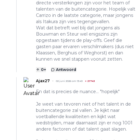
directe versterkingen zijn voor het team of
talenten van de buitencategorie. Hopelijk valt
Carrizo in de laatste categorie, maar jongens
als Itakura zijn vies tegengevallen.
Wat dat betreft wel blij dat jongens als
Bouwman en Steur wel enigszins zijn
opgestaan tijdens de play-offs. Geef die
gasten paar ervaren verschilmakers (dus niet
Klaassen, Berghuis of Weghorst) en dan
kunnen we snel stappen vooruit zetten.
0
+
Antwoord
Ajax27
02 juni 2026 om 13:43
+
21743
En dat is precies de nuance... "hopelijk"
Je weet van tevoren niet of het talent in de
buitencategorie zal vallen. Je kijkt naar
voetballende kwaliteiten en kijkt wat
wedstrijden, maar daarnaast zijn er nog 1001
andere factoren of dat talent gaat slagen.