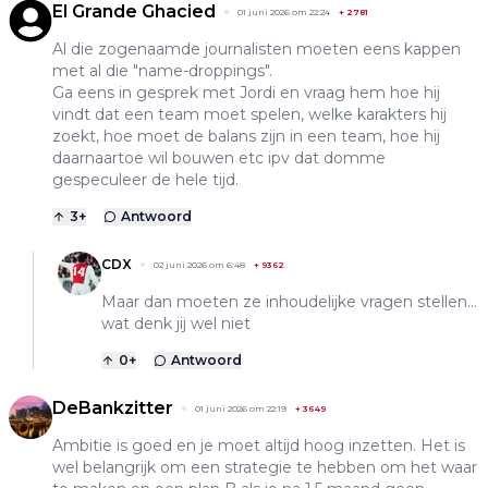
El Grande Ghacied
01 juni 2026 om 22:24
+
2781
Al die zogenaamde journalisten moeten eens kappen
met al die "name-droppings".
Ga eens in gesprek met Jordi en vraag hem hoe hij
vindt dat een team moet spelen, welke karakters hij
zoekt, hoe moet de balans zijn in een team, hoe hij
daarnaartoe wil bouwen etc ipv dat domme
gespeculeer de hele tijd.
3
+
Antwoord
CDX
02 juni 2026 om 6:48
+
9362
Maar dan moeten ze inhoudelijke vragen stellen...
wat denk jij wel niet
0
+
Antwoord
DeBankzitter
01 juni 2026 om 22:19
+
3649
Ambitie is goed en je moet altijd hoog inzetten. Het is
wel belangrijk om een strategie te hebben om het waar