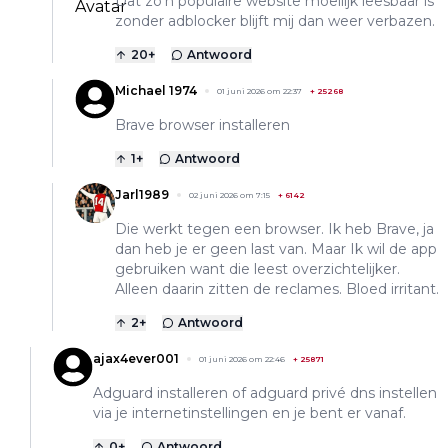
Dat zo’n populaire website moeilijk leesbaar is
zonder adblocker blijft mij dan weer verbazen.
20
+
Antwoord
Michael 1974
01 juni 2026 om 22:37
+
25268
Brave browser installeren
1
+
Antwoord
Jarl1989
02 juni 2026 om 7:15
+
6142
Die werkt tegen een browser. Ik heb Brave, ja
dan heb je er geen last van. Maar Ik wil de app
gebruiken want die leest overzichtelijker.
Alleen daarin zitten de reclames. Bloed irritant.
2
+
Antwoord
ajax4ever001
01 juni 2026 om 22:46
+
25871
Adguard installeren of adguard privé dns instellen
via je internetinstellingen en je bent er vanaf.
0
+
Antwoord