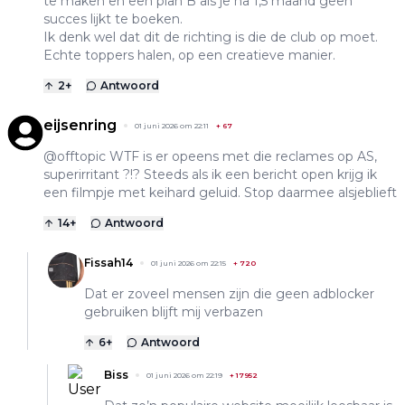
te maken en een plan B als je na 1,5 maand geen
succes lijkt te boeken.
Ik denk wel dat dit de richting is die de club op moet.
Echte toppers halen, op een creatieve manier.
2
+
Antwoord
eijsenring
01 juni 2026 om 22:11
+
67
@offtopic WTF is er opeens met die reclames op AS,
superirritant ?!? Steeds als ik een bericht open krijg ik
een filmpje met keihard geluid. Stop daarmee alsjeblieft
14
+
Antwoord
Fissah14
01 juni 2026 om 22:15
+
720
Dat er zoveel mensen zijn die geen adblocker
gebruiken blijft mij verbazen
6
+
Antwoord
Biss
01 juni 2026 om 22:19
+
17952