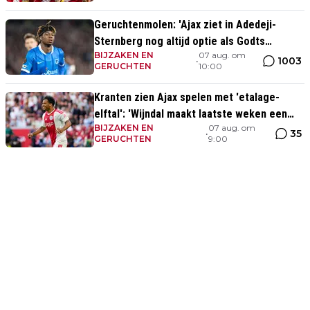
Geruchtenmolen: 'Ajax ziet in Adedeji-
Sternberg nog altijd optie als Godts
BIJZAKEN EN
07 aug. om
vertrekt'
1003
•
GERUCHTEN
10:00
Kranten zien Ajax spelen met 'etalage-
elftal': 'Wijndal maakt laatste weken een
BIJZAKEN EN
07 aug. om
prima indruk'
35
•
GERUCHTEN
9:00