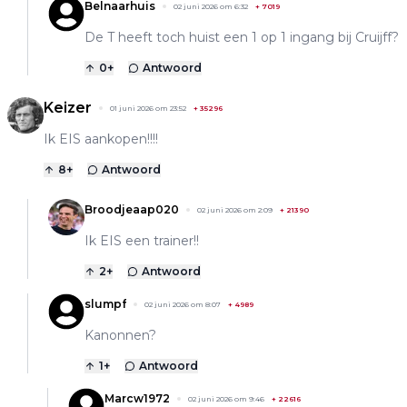
Belnaarhuis
02 juni 2026 om 6:32
+
7019
De T heeft toch huist een 1 op 1 ingang bij Cruijff?
0
+
Antwoord
Keizer
01 juni 2026 om 23:52
+
35296
Ik EIS aankopen!!!!
8
+
Antwoord
Broodjeaap020
02 juni 2026 om 2:09
+
21390
Ik EIS een trainer!!
2
+
Antwoord
slumpf
02 juni 2026 om 8:07
+
4989
Kanonnen?
1
+
Antwoord
Marcw1972
02 juni 2026 om 9:46
+
22616