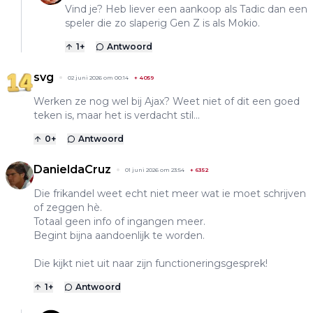
Vind je? Heb liever een aankoop als Tadic dan een
speler die zo slaperig Gen Z is als Mokio.
1
+
Antwoord
svg
02 juni 2026 om 00:14
+
4059
Werken ze nog wel bij Ajax? Weet niet of dit een goed
teken is, maar het is verdacht stil...
0
+
Antwoord
DanieldaCruz
01 juni 2026 om 23:54
+
6352
Die frikandel weet echt niet meer wat ie moet schrijven
of zeggen hè.
Totaal geen info of ingangen meer.
Begint bijna aandoenlijk te worden.
Die kijkt niet uit naar zijn functioneringsgesprek!
1
+
Antwoord