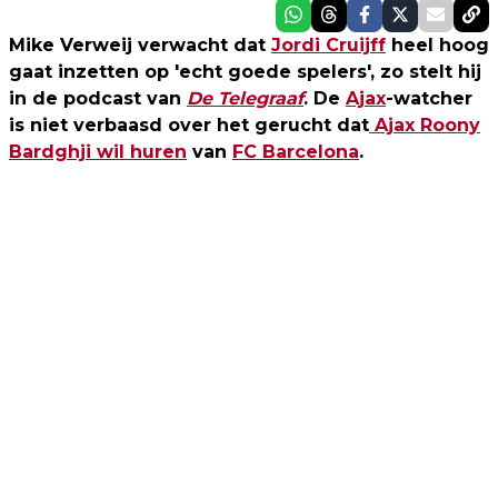
Mike Verweij verwacht dat
Jordi Cruijff
heel hoog
gaat inzetten op 'echt goede spelers', zo stelt hij
in de podcast van
De Telegraaf
. De
Ajax
-watcher
is niet verbaasd over het gerucht dat
Ajax Roony
Bardghji wil huren
van
FC Barcelona
.