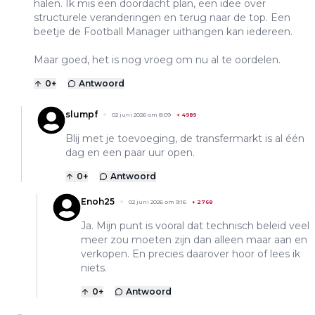
halen. Ik mis een doordacht plan, een idee over
structurele veranderingen en terug naar de top. Een
beetje de Football Manager uithangen kan iedereen.
Maar goed, het is nog vroeg om nu al te oordelen.
0
+
Antwoord
slumpf
02 juni 2026 om 8:09
+
4989
Blij met je toevoeging, de transfermarkt is al één
dag en een paar uur open.
0
+
Antwoord
Enoh25
02 juni 2026 om 9:16
+
2768
Ja. Mijn punt is vooral dat technisch beleid veel
meer zou moeten zijn dan alleen maar aan en
verkopen. En precies daarover hoor of lees ik
niets.
0
+
Antwoord