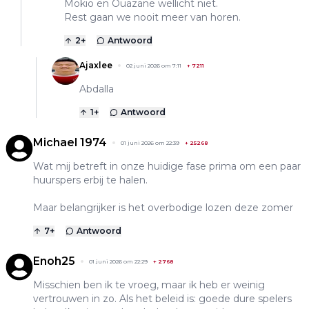
Mokio en Ouazane wellicht niet.
Rest gaan we nooit meer van horen.
2
+
Antwoord
Ajaxlee
02 juni 2026 om 7:11
+
7211
Abdalla
1
+
Antwoord
Michael 1974
01 juni 2026 om 22:39
+
25268
Wat mij betreft in onze huidige fase prima om een paar
huurspers erbij te halen.
Maar belangrijker is het overbodige lozen deze zomer
7
+
Antwoord
Enoh25
01 juni 2026 om 22:29
+
2768
Misschien ben ik te vroeg, maar ik heb er weinig
vertrouwen in zo. Als het beleid is: goede dure spelers