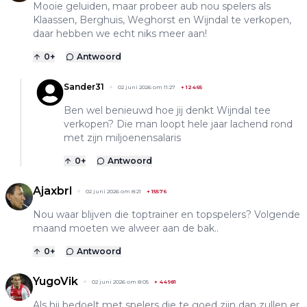
Mooie geluiden, maar probeer aub nou spelers als
Klaassen, Berghuis, Weghorst en Wijndal te verkopen,
daar hebben we echt niks meer aan!
0
+
Antwoord
Sander31
02 juni 2026 om 11:27
+
12465
Ben wel benieuwd hoe jij denkt Wijndal tee
verkopen? Die man loopt hele jaar lachend rond
met zijn miljoenensalaris
0
+
Antwoord
Ajaxbrl
02 juni 2026 om 8:21
+
15576
Nou waar blijven die toptrainer en topspelers? Volgende
maand moeten we alweer aan de bak..
0
+
Antwoord
YugoVik
02 juni 2026 om 8:05
+
44981
Als hij bedoelt met spelers die te goed zijn dan zullen er