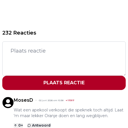
232 Reacties
PLAATS REACTIE
MosesD
02 juni 2026 om 10:38
+
17317
Wat een apekool verkoopt die speknek toch altijd. Laat
'm maar lekker Oranje doen en lang wegblijven.
0
+
Antwoord