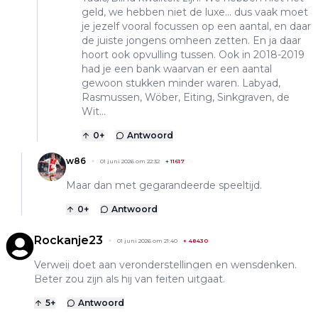
geld, we hebben niet de luxe... dus vaak moet
je jezelf vooral focussen op een aantal, en daar
de juiste jongens omheen zetten. En ja daar
hoort ook opvulling tussen. Ook in 2018-2019
had je een bank waarvan er een aantal
gewoon stukken minder waren. Labyad,
Rasmussen, Wöber, Eiting, Sinkgraven, de
Wit...
0
+
Antwoord
w86
01 juni 2026 om 22:32
+
11617
Maar dan met gegarandeerde speeltijd.
0
+
Antwoord
Rockanje23
01 juni 2026 om 21:40
+
48430
Verweij doet aan veronderstellingen en wensdenken.
Beter zou zijn als hij van feiten uitgaat.
5
+
Antwoord