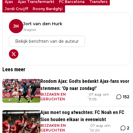
Ajax
Ajax Transfermarkt
FC Barcelona
Transfers
Jordi Cruijff
Roony Bardghji
Jort van den Hurk
JH
Stagiair
Bekijk berichten van de auteur
Lees meer
Rondom Ajax: Godts bedankt Ajax-fans voor
stemmen: 'Op naar zondag!'
BIJZAKEN EN
07 aug. om
152
•
GERUCHTEN
11:05
Ajax moet nog afwachten: FC Noah en FC
Sion houden elkaar in evenwicht
BIJZAKEN EN
07 aug. om
2
•
GERUCHTEN
10:20