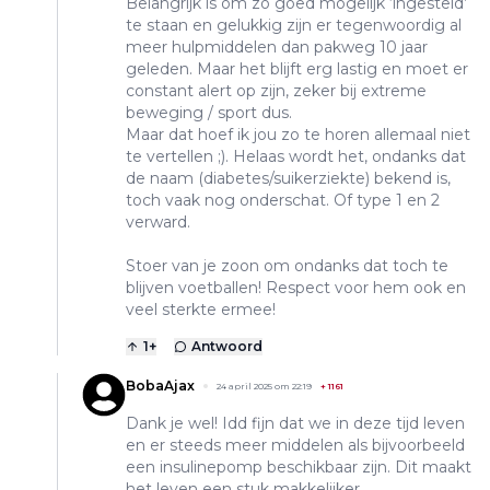
Belangrijk is om zo goed mogelijk ‘ingesteld’
te staan en gelukkig zijn er tegenwoordig al
meer hulpmiddelen dan pakweg 10 jaar
geleden. Maar het blijft erg lastig en moet er
constant alert op zijn, zeker bij extreme
beweging / sport dus.
Maar dat hoef ik jou zo te horen allemaal niet
te vertellen ;). Helaas wordt het, ondanks dat
de naam (diabetes/suikerziekte) bekend is,
toch vaak nog onderschat. Of type 1 en 2
verward.
Stoer van je zoon om ondanks dat toch te
blijven voetballen! Respect voor hem ook en
veel sterkte ermee!
1
+
Antwoord
BobaAjax
24 april 2025 om 22:19
+
1161
Dank je wel! Idd fijn dat we in deze tijd leven
en er steeds meer middelen als bijvoorbeeld
een insulinepomp beschikbaar zijn. Dit maakt
het leven een stuk makkelijker.