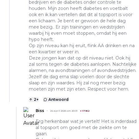
bedrijven en de diabetes onder controle te
houden. Mijn zoon heeft diabetes en voetbalt
ook en ik kan vertellen dat dit al topsport is voor
een lichaam. Je bent er gewoon de hele dag
mee bezig.. Er zijn trainingen en wedstrijden
waarbij hij even moet stoppen, omdat hij een
hypo heeft.
Op zijn niveau kan hij eruit, flink AA drinken en na
een kwartier er weer in.
Deze jongen kan dat op dit niveau niet. Ook hij
zal soms tegen de diabetes aanlopen. Nachtelijke
alarmen, na avondtrainingen of avondwedstrijden.
Jezelf de dag erna slap voelen door de slechte
slaap en zijn waardes. Hij zal nog meer bezig
moeten zijn met zijn eten. Respect voor hem.
2
+
Antwoord
Biss
24 april 2025 om 20:01
+
17952
Erg herkenbaar wat je vertelt! Het is inderdaad
al topsport om goed met de ziekte om te
gaan.