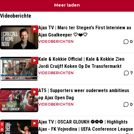
Meer laden
Videoberichte
Ajax TV | Marc ter Stegen's First Interview as
Ajax Goalkeeper 🤍❤️🤍
0
VIDEOBERICHTEN
Kale & Kokkie Official | Kale & Kokkie Zien
Jordi Cruijff Koken Op De Transfermarkt
7
VIDEOBERICHTEN
AT5 | Supporters weer ouderwets ambitieus
op Ajax Open Dag
0
VIDEOBERICHTEN
Ajax TV | OSCAR GLOUKH ⚽️⚽️⚽️ | Highlights
Ajax - FK Vojvodina | UEFA Conference League