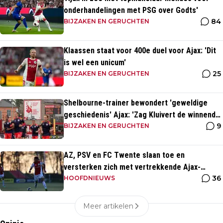
onderhandelingen met PSG over Godts'
84
BIJZAKEN EN GERUCHTEN
Klaassen staat voor 400e duel voor Ajax: 'Dit
is wel een unicum'
25
BIJZAKEN EN GERUCHTEN
Shelbourne-trainer bewondert 'geweldige
geschiedenis' Ajax: 'Zag Kluivert de winnende
9
scoren'
BIJZAKEN EN GERUCHTEN
AZ, PSV en FC Twente slaan toe en
versterken zich met vertrekkende Ajax-
36
talenten
HOOFDNIEUWS
Meer artikelen