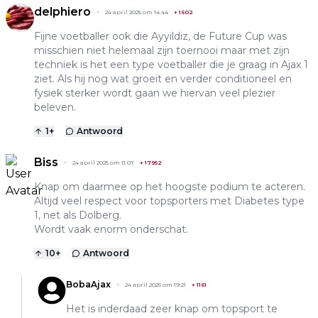
delphiero
24 april 2025 om 14:44
+
1602
Fijne voetballer ook die Ayyildiz, de Future Cup was
misschien niet helemaal zijn toernooi maar met zijn
techniek is het een type voetballer die je graag in Ajax 1
ziet. Als hij nog wat groeit en verder conditioneel en
fysiek sterker wordt gaan we hiervan veel plezier
beleven.
1
+
Antwoord
Biss
24 april 2025 om 11:07
+
17952
Knap om daarmee op het hoogste podium te acteren.
Altijd veel respect voor topsporters met Diabetes type
1, net als Dolberg.
Wordt vaak enorm onderschat.
10
+
Antwoord
BobaAjax
24 april 2025 om 19:21
+
1161
Het is inderdaad zeer knap om topsport te