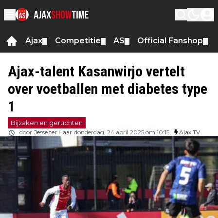
Ajax
Competitie
AS
Official Fanshop
▼
▼
▼
▼
Ajax-talent Kasanwirjo vertelt
over voetballen met diabetes type
1
Bijzaken en geruchten
door
Jesse ter Haar
donderdag, 24 april 2025 om 10:15
Ajax TV