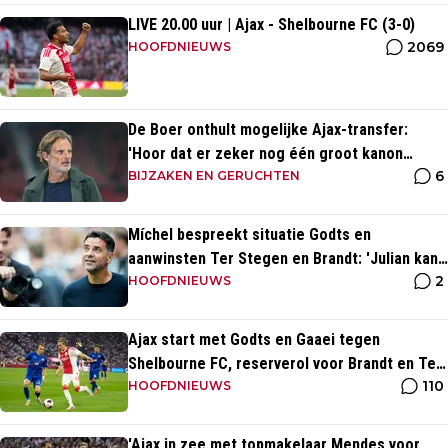
LIVE 20.00 uur | Ajax - Shelbourne FC (3-0)
2069
HOOFDNIEUWS
De Boer onthult mogelijke Ajax-transfer:
'Hoor dat er zeker nog één groot kanon
6
aankomt'
BIJZAKEN EN GERUCHTEN
Míchel bespreekt situatie Godts en
aanwinsten Ter Stegen en Brandt: 'Julian kan
2
spelen in de slotfase'
HOOFDNIEUWS
Ajax start met Godts en Gaaei tegen
Shelbourne FC, reserverol voor Brandt en Ter
110
Stegen
HOOFDNIEUWS
'Ajax in zee met topmakelaar Mendes voor