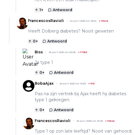
1
+
Antwoord
FrancescosRavioli
24 april 2025 om 23:54
+
19646
Heeft Dolberg diabetes? Nooit geweten
0
+
Antwoord
Biss
25 april 2025 om 00:05
+
17952
Ja type 1
0
+
Antwoord
BobaAjax
25 april 2025 om 10:59
+
1161
Pas na zijn vertrek bij Ajax heeft hij diabetes
type 1 gekregen.
0
+
Antwoord
FrancescosRavioli
25 april 2025 om 16:03
+
19646
Type 1 op zon late leeftijd? Nooit van gehoord.