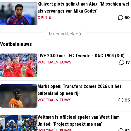
Kluivert plots gelinkt aan Ajax: 'Misschien wel
als vervanger van Mika Godts'
60
OPINIE
Meer artikelen
Voetbalnieuws
LIVE 20.00 uur | FC Twente - DAC 1904 (3-0)
17
VOETBALNIEUWS
Markt open: Transfers zomer 2026 uit het
buitenland op een rij!
85
VOETBALNIEUWS
Veltman is officieel speler van West Ham
United: 'Project spreekt me aan'
62
VOETBALNIEUWS