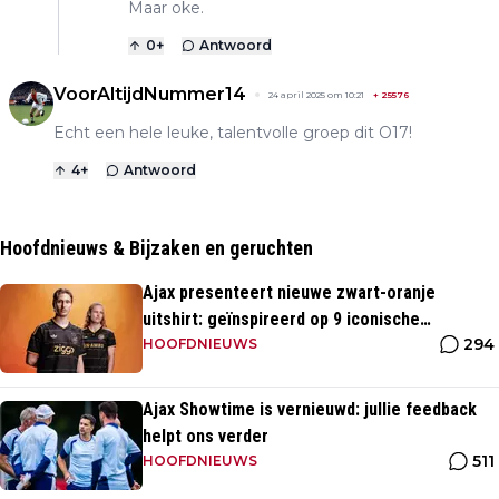
Maar oke.
0
+
Antwoord
VoorAltijdNummer14
24 april 2025 om 10:21
+
25576
Echt een hele leuke, talentvolle groep dit O17!
4
+
Antwoord
Hoofdnieuws & Bijzaken en geruchten
Ajax presenteert nieuwe zwart-oranje
uitshirt: geïnspireerd op 9 iconische
294
momenten uit clubhistorie
HOOFDNIEUWS
Ajax Showtime is vernieuwd: jullie feedback
helpt ons verder
511
HOOFDNIEUWS