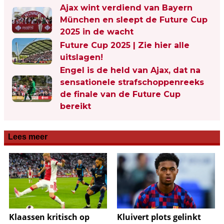
Ajax wint verdiend van Bayern
München en sleept de Future Cup
2025 in de wacht
Future Cup 2025 | Zie hier alle
uitslagen!
Engel is de held van Ajax, dat na
sensationele strafschoppenreeks
de finale van de Future Cup
bereikt