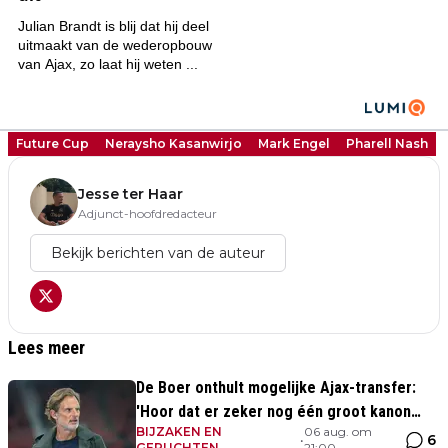
Future Cup
Neraysho Kasanwirjo
Mark Engel
Pharell Nash
Jesse ter Haar
Adjunct-hoofdredacteur
Bekijk berichten van de auteur
Lees meer
De Boer onthult mogelijke Ajax-transfer:
'Hoor dat er zeker nog één groot kanon
BIJZAKEN EN
06 aug. om
aankomt'
6
•
GERUCHTEN
21:00