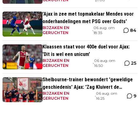
'Ajax in zee met topmakelaar Mendes voor
onderhandelingen met PSG over Godts'
BIJZAKEN EN
06 aug. om
84
•
GERUCHTEN
18:35
Klaassen staat voor 400e duel voor Ajax:
'Dit is wel een unicum'
BIJZAKEN EN
06 aug. om
25
•
GERUCHTEN
16:50
Shelbourne-trainer bewondert 'geweldige
geschiedenis' Ajax: 'Zag Kluivert de
BIJZAKEN EN
06 aug. om
winnende scoren'
9
•
GERUCHTEN
16:25