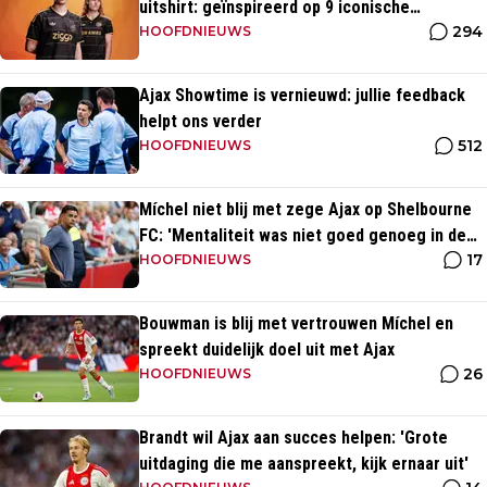
uitshirt: geïnspireerd op 9 iconische
294
momenten uit clubhistorie
HOOFDNIEUWS
Ajax Showtime is vernieuwd: jullie feedback
helpt ons verder
512
HOOFDNIEUWS
Míchel niet blij met zege Ajax op Shelbourne
FC: 'Mentaliteit was niet goed genoeg in de
17
slotfase'
HOOFDNIEUWS
Bouwman is blij met vertrouwen Míchel en
spreekt duidelijk doel uit met Ajax
26
HOOFDNIEUWS
Brandt wil Ajax aan succes helpen: 'Grote
uitdaging die me aanspreekt, kijk ernaar uit'