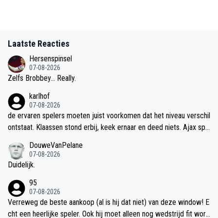
Laatste Reacties
Hersenspinsel
07-08-2026
Zelfs Brobbey... Really.
karlhof
07-08-2026
de ervaren spelers moeten juist voorkomen dat het niveau verschil
ontstaat. Klaassen stond erbij, keek ernaar en deed niets. Ajax spe
elt momenteel zonder ziel, begrijpelijk als je je identiteit op het sp
DouweVanPelane
el zet. Cruijff is geen haar beter dan Mislantat. Klaassen was reser
07-08-2026
ve bij Farioli is nu aanvoerder. Het kan verkeren in het voetbal maa
Duidelijk.
r het is geen goed teken.
95
07-08-2026
Verreweg de beste aankoop (al is hij dat niet) van deze window! E
cht een heerlijke speler. Ook hij moet alleen nog wedstrijd fit word