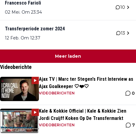
Francesco Farioli
10
02 Mei. Om 23:34
Transferperiode zomer 2024
13
12 Feb. Om 12:37
Meer laden
Videoberichte
Ajax TV | Marc ter Stegen's First Interview as
Ajax Goalkeeper 🤍❤️🤍
0
VIDEOBERICHTEN
Kale & Kokkie Official | Kale & Kokkie Zien
Jordi Cruijff Koken Op De Transfermarkt
7
VIDEOBERICHTEN