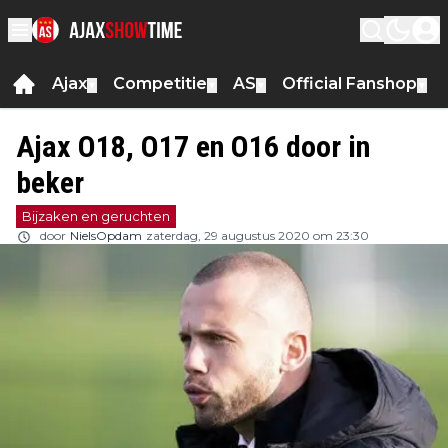
Ajax
Competitie
AS
Official Fanshop
▼
▼
▼
▼
Ajax O18, O17 en O16 door in
beker
Bijzaken en geruchten
door
NielsOpdam
zaterdag, 29 augustus 2020 om 23:30