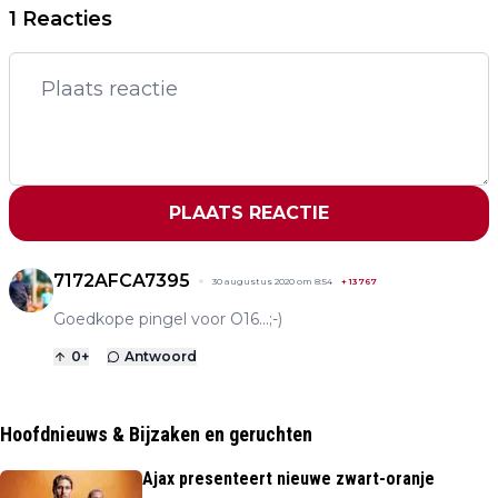
1 Reacties
PLAATS REACTIE
7172AFCA7395
30 augustus 2020 om 8:54
+
13767
Goedkope pingel voor O16...;-)
0
+
Antwoord
Hoofdnieuws & Bijzaken en geruchten
Ajax presenteert nieuwe zwart-oranje