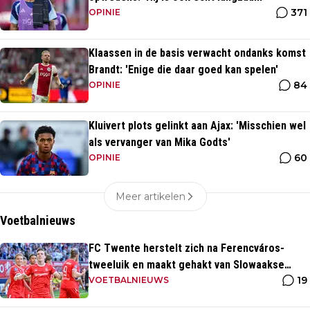
371
OPINIE
Klaassen in de basis verwacht ondanks komst
Brandt: 'Enige die daar goed kan spelen'
84
OPINIE
Kluivert plots gelinkt aan Ajax: 'Misschien wel
als vervanger van Mika Godts'
60
OPINIE
Meer artikelen
Voetbalnieuws
FC Twente herstelt zich na Ferencváros-
tweeluik en maakt gehakt van Slowaakse
19
opponent
VOETBALNIEUWS