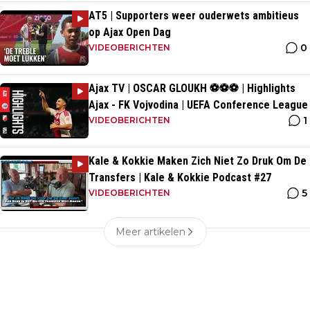
AT5 | Supporters weer ouderwets ambitieus
op Ajax Open Dag
0
VIDEOBERICHTEN
Ajax TV | OSCAR GLOUKH ⚽️⚽️⚽️ | Highlights
Ajax - FK Vojvodina | UEFA Conference League
1
VIDEOBERICHTEN
Kale & Kokkie Maken Zich Niet Zo Druk Om De
Transfers | Kale & Kokkie Podcast #27
5
VIDEOBERICHTEN
Meer artikelen