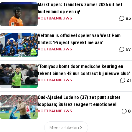
Markt open: Transfers zomer 2026 uit het
buitenland op een rij!
85
VOETBALNIEUWS
Veltman is officieel speler van West Ham
United: 'Project spreekt me aan'
67
VOETBALNIEUWS
'Tomiyasu komt door medische keuring en
tekent binnen 48 uur contract bij nieuwe club'
21
VOETBALNIEUWS
Oud-Ajacied Lodeiro (37) zet punt achter
loopbaan; Suárez reageert emotioneel
8
VOETBALNIEUWS
Meer artikelen