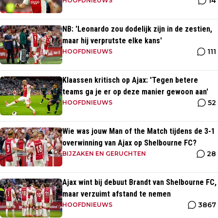
14
HOOFDNIEUWS
NB: 'Leonardo zou dodelijk zijn in de zestien,
maar hij verprutste elke kans'
111
HOOFDNIEUWS
Klaassen kritisch op Ajax: 'Tegen betere
teams ga je er op deze manier gewoon aan'
52
HOOFDNIEUWS
Wie was jouw Man of the Match tijdens de 3-1
overwinning van Ajax op Shelbourne FC?
28
BIJZAKEN EN GERUCHTEN
Ajax wint bij debuut Brandt van Shelbourne FC,
maar verzuimt afstand te nemen
3867
HOOFDNIEUWS