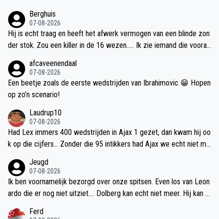
en. Hoop dat iedereen er op 5 september er echt staat!
Berghuis
07-08-2026
Hij is echt traag en heeft het afwerk vermogen van een blinde zon
der stok. Zou een killer in de 16 wezen..... Ik zie iemand die vooral
z'n eigen team hiermee kilt. Hij weet wel op de juiste momenten
afcaveenendaal
weg te lopen bij z'n tegenstanders. Maar als we ons daar aan vast
07-08-2026
moeten gaan houden.... Tuurlijk gaat hij doelpunten maken. Maar als
Een beetje zoals de eerste wedstrijden van Ibrahimovic 😁 Hopen
je straks aan het einde van het seizoen er 14 gemaakt hebt en je h
op zo’n scenario!
ebt 140 echte kansen gehad, is dat geen best moyenne...
Laudrup10
07-08-2026
Had Lex immers 400 wedstrijden in Ajax 1 gezet, dan kwam hij oo
k op die cijfers... Zonder die 95 intikkers had Ajax we echt niet min
der voorgestaan dan nu. Integendeel. Iedereen zegt altijd dat Klaa
Jeugd
ssen zo belangrijk is. Wat hebben we bereikt sinds Klaassen weer
07-08-2026
terug is ? Een 5 e plek en voorronde conference League. Denk jij
Ik ben voornamelijk bezorgd over onze spitsen. Even los van Leon
dat als Klaassen ook maar enigszins succesvol was geweest bij E
ardo die er nog niet uitziet.... Dolberg kan echt niet meer. Hij kan n
verton of inter hij hier had gespeeld ? Of hij met zijn beperkte kwa
og geen bal meer aannemen.
Ferd
liteiten ergens anders zoveel kansen had gekregen ondanks zijn m