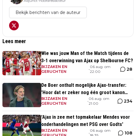
Adjunct-hoofdredacteur
Bekijk berichten van de auteur
Lees meer
Wie was jouw Man of the Match tijdens de
3-1 overwinning van Ajax op Shelbourne FC?
BIJZAKEN EN
06 aug. om
28
•
GERUCHTEN
22:00
De Boer onthult mogelijke Ajax-transfer:
'Hoor dat er zeker nog één groot kanon
BIJZAKEN EN
06 aug. om
aankomt'
234
•
GERUCHTEN
21:00
'Ajax in zee met topmakelaar Mendes voor
onderhandelingen met PSG over Godts'
BIJZAKEN EN
06 aug. om
108
•
GERUCHTEN
18:35