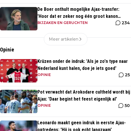
De Boer onthult mogelijke Ajax-transfer:
'Hoor dat er zeker nog één groot kanon
234
aankomt'
BIJZAKEN EN GERUCHTEN
Meer artikelen
Opinie
Krüzen onder de indruk: 'Als je zo'n type naar
Nederland kunt halen, doe je iets goed'
25
OPINIE
Pot verwacht dat Arokodare cultheld wordt bij
Ajax: 'Daar begint het feest eigenlijk al'
50
OPINIE
Leonardo maakt geen indruk in eerste Ajax-
optredens: 'Hij is ook echt langzaam'