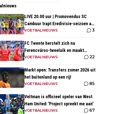
alnieuws
LIVE 20.00 uur | Promovendus SC
Cambuur trapt Eredivisie-seizoen af
3
tegen Excelsior
VOETBALNIEUWS
FC Twente herstelt zich na
Ferencváros-tweeluik en maakt
22
gehakt van Slowaakse opponent
VOETBALNIEUWS
Markt open: Transfers zomer 2026 uit
het buitenland op een rij!
85
VOETBALNIEUWS
Veltman is officieel speler van West
Ham United: 'Project spreekt me aan'
67
VOETBALNIEUWS