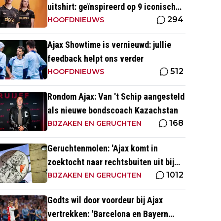
uitshirt: geïnspireerd op 9 iconische
294
momenten uit clubhistorie
HOOFDNIEUWS
Ajax Showtime is vernieuwd: jullie
feedback helpt ons verder
512
HOOFDNIEUWS
Rondom Ajax: Van 't Schip aangesteld
als nieuwe bondscoach Kazachstan
168
BIJZAKEN EN GERUCHTEN
Geruchtenmolen: 'Ajax komt in
zoektocht naar rechtsbuiten uit bij
1012
Couto'
BIJZAKEN EN GERUCHTEN
Godts wil door voordeur bij Ajax
vertrekken: 'Barcelona en Bayern