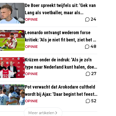
De Boer spreekt twijfels uit: 'Gek van
Lang als voetballer, maar als
24
persoonlijkheid niet'
OPINIE
Leonardo ontvangt wederom forse
kritiek: 'Als je niet fit bent, ziet het er
48
best wel slecht uit'
OPINIE
Krüzen onder de indruk: 'Als je zo'n
type naar Nederland kunt halen, doe
27
je iets goed'
OPINIE
Pot verwacht dat Arokodare cultheld
wordt bij Ajax: 'Daar begint het feest
52
eigenlijk al'
OPINIE
Meer artikelen