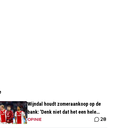
e
Wijndal houdt zomeraankoop op de
bank: 'Denk niet dat het een hele
28
goede verdediger is'
OPINIE