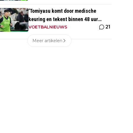
'Tomiyasu komt door medische
keuring en tekent binnen 48 uur
21
contract bij nieuwe club'
VOETBALNIEUWS
Meer artikelen