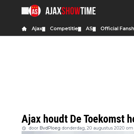
Ajax
Competitie
AS
Official Fans
▼
▼
▼
Ajax houdt De Toekomst h
door
BvdPloeg
donderdag, 20 augustus 2020 om 