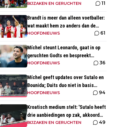
11
waren ook heel serieus'
BIJZAKEN EN GERUCHTEN
Brandt is meer dan alleen voetballer:
wat maakt hem zo anders dan de
61
'gemiddelde' voetballer?
HOOFDNIEUWS
Míchel steunt Leonardo, gaat in op
geruchten Godts en bespreekt
36
toekomst Baas bij Ajax
HOOFDNIEUWS
Míchel geeft updates over Sutalo en
Bounida; Duits duo niet in basis
94
tegen PEC Zwolle
HOOFDNIEUWS
Kroatisch medium stelt: 'Sutalo heeft
drie aanbiedingen op zak, akkoord
49
blijft nog uit'
BIJZAKEN EN GERUCHTEN