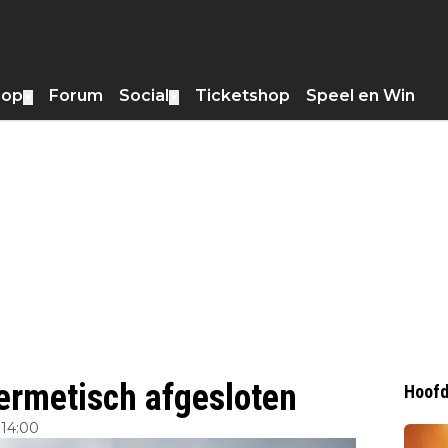
hop
Forum
Social
Ticketshop
Speel en Win
▼
▼
ermetisch afgesloten
Hoofd
14:00