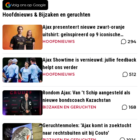
Volg ons op Google
Hoofdnieuws & Bijzaken en geruchten
Ajax presenteert nieuwe zwart-oranje
uitshirt: geïnspireerd op 9 iconische
294
momenten uit clubhistorie
HOOFDNIEUWS
Ajax Showtime is vernieuwd: jullie feedback
helpt ons verder
512
HOOFDNIEUWS
Rondom Ajax: Van 't Schip aangesteld als
nieuwe bondscoach Kazachstan
168
BIJZAKEN EN GERUCHTEN
Geruchtenmolen: 'Ajax komt in zoektocht
naar rechtsbuiten uit bij Couto'
BIJZAKEN EN GERUCHTEN