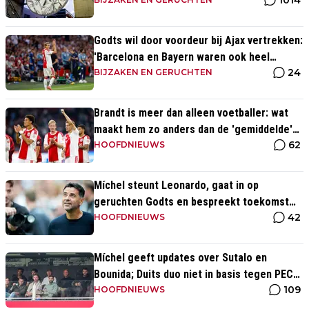
1014
Godts wil door voordeur bij Ajax vertrekken:
'Barcelona en Bayern waren ook heel
24
serieus'
BIJZAKEN EN GERUCHTEN
Brandt is meer dan alleen voetballer: wat
maakt hem zo anders dan de 'gemiddelde'
62
voetballer?
HOOFDNIEUWS
Míchel steunt Leonardo, gaat in op
geruchten Godts en bespreekt toekomst
42
Baas bij Ajax
HOOFDNIEUWS
Míchel geeft updates over Sutalo en
Bounida; Duits duo niet in basis tegen PEC
109
Zwolle
HOOFDNIEUWS