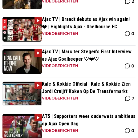
2
VIDEOBERICHTEN
Ajax TV | Brandt debuts as Ajax win again!
❤️ | Highlights Ajax - Shelbourne FC
0
VIDEOBERICHTEN
Ajax TV | Marc ter Stegen's First Interview
as Ajax Goalkeeper 🤍❤️🤍
0
VIDEOBERICHTEN
Kale & Kokkie Official | Kale & Kokkie Zien
Jordi Cruijff Koken Op De Transfermarkt
7
VIDEOBERICHTEN
AT5 | Supporters weer ouderwets ambitieus
op Ajax Open Dag
0
VIDEOBERICHTEN