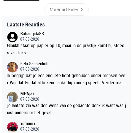
Meer artikelen
Laatste Reacties
Babangida83
07-08-2026
Gloukh staat op papier op 10, maar in de praktijk komt hij steed
s van links.
FelixGassenlicht
07-08-2026
Ik begrijp dat je een enquête hebt gehouden onder mensen ove
r Wijndal. En dat al bekend is dat hij zondag speelt. Verder mag
best benoemd worden dat Bouman als 18 jarige verder een uits
MPAjax
tekende wedstrijd speelde. Ten slotte mag benoemd worden d
07-08-2026
at het logisch is om Ter Stegen niet zo maar meteen op te stell
je laatste zin was den wens van de gedachte denk ik want was j
en.
uist andersom het geval
xstaniox
07-08-2026