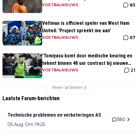
85
VOETBALNIEUWS
Veltman is officieel speler van West Ham
United: 'Project spreekt me aan'
67
VOETBALNIEUWS
'Tomiyasu komt door medische keuring en
tekent binnen 48 uur contract bij nieuwe
21
club'
VOETBALNIEUWS
Meer artikelen
Laatste Forum-berichten
Technische problemen en verbeteringen AS
380
05 Aug. Om 19:25