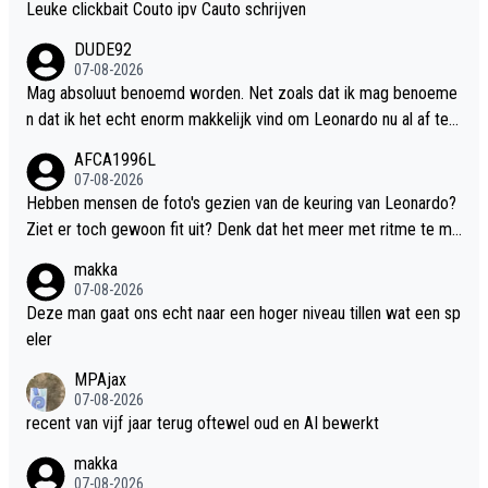
Leuke clickbait Couto ipv Cauto schrijven
DUDE92
07-08-2026
Mag absoluut benoemd worden. Net zoals dat ik mag benoeme
n dat ik het echt enorm makkelijk vind om Leonardo nu al af te g
aan zeiken. Ik zie toch echt een verschil tussen "Pff die had er i
AFCA1996L
n gemoeten" en "hebben we het bonnetje van die Leo nog? Wat
07-08-2026
een miskoop". Dat overdreven negativisme en focus op de slec
Hebben mensen de foto's gezien van de keuring van Leonardo?
hte dingen is in mijn ogen triest. En dat mag ik best benoemen.
Ziet er toch gewoon fit uit? Denk dat het meer met ritme te ma
Trouwens: ga vooral los op Wijndal. Die heeft wel genoeg tijd g
ken heeft. Maar dik? Nee absoluut niet
makka
ehad.
07-08-2026
Deze man gaat ons echt naar een hoger niveau tillen wat een sp
eler
MPAjax
07-08-2026
recent van vijf jaar terug oftewel oud en AI bewerkt
makka
07-08-2026