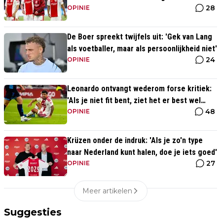
28
verdediger is'
OPINIE
De Boer spreekt twijfels uit: 'Gek van Lang
als voetballer, maar als persoonlijkheid niet'
24
OPINIE
Leonardo ontvangt wederom forse kritiek:
'Als je niet fit bent, ziet het er best wel
48
slecht uit'
OPINIE
Krüzen onder de indruk: 'Als je zo'n type
naar Nederland kunt halen, doe je iets goed'
27
OPINIE
Meer artikelen
Suggesties