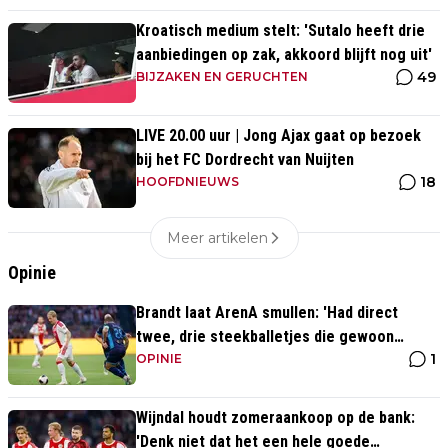
Kroatisch medium stelt: 'Sutalo heeft drie
aanbiedingen op zak, akkoord blijft nog uit'
49
BIJZAKEN EN GERUCHTEN
LIVE 20.00 uur | Jong Ajax gaat op bezoek
bij het FC Dordrecht van Nuijten
18
HOOFDNIEUWS
Meer artikelen
Opinie
Brandt laat ArenA smullen: 'Had direct
twee, drie steekballetjes die gewoon
1
perfect waren'
OPINIE
Wijndal houdt zomeraankoop op de bank:
'Denk niet dat het een hele goede