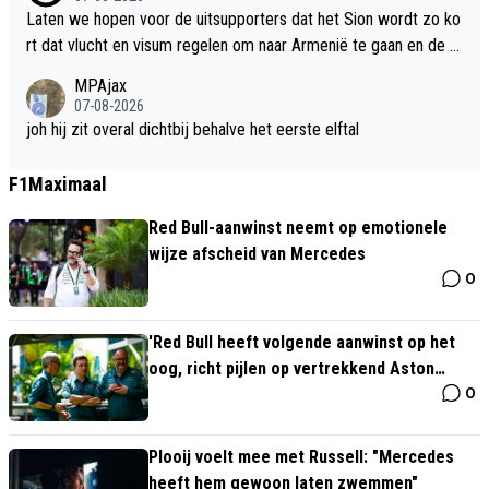
Laten we hopen voor de uitsupporters dat het Sion wordt zo ko
rt dat vlucht en visum regelen om naar Armenië te gaan en de vl
uchten zijn ook niet goedkoop
MPAjax
07-08-2026
joh hij zit overal dichtbij behalve het eerste elftal
F1Maximaal
Red Bull-aanwinst neemt op emotionele
wijze afscheid van Mercedes
0
'Red Bull heeft volgende aanwinst op het
oog, richt pijlen op vertrekkend Aston
0
Martin-kopstuk'
Plooij voelt mee met Russell: "Mercedes
heeft hem gewoon laten zwemmen"