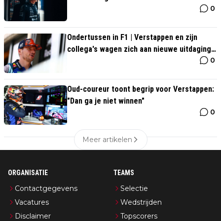
0
Ondertussen in F1 | Verstappen en zijn
collega's wagen zich aan nieuwe uitdaging
0
in Grill The Grid
Oud-coureur toont begrip voor Verstappen:
"Dan ga je niet winnen"
0
Meer artikelen
ORGANISATIE
TEAMS
Contactgegevens
Selectie
Vacatures
Wedstrijden
Disclaimer
Topscorers