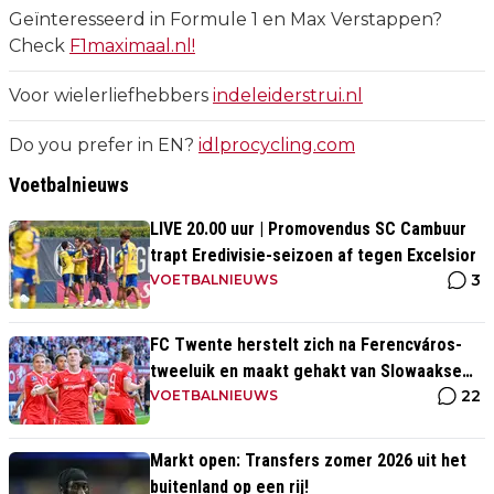
Geïnteresseerd in Formule 1 en Max Verstappen?
Check
F1maximaal.nl!
Voor wielerliefhebbers
indeleiderstrui.nl
Do you prefer in EN?
idlprocycling.com
Voetbalnieuws
LIVE 20.00 uur | Promovendus SC Cambuur
trapt Eredivisie-seizoen af tegen Excelsior
3
VOETBALNIEUWS
FC Twente herstelt zich na Ferencváros-
tweeluik en maakt gehakt van Slowaakse
22
opponent
VOETBALNIEUWS
Markt open: Transfers zomer 2026 uit het
buitenland op een rij!