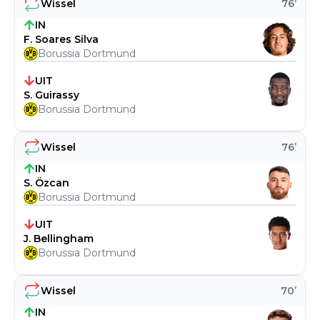
Wissel
76
’
IN
F. Soares Silva
Borussia Dortmund
UIT
S. Guirassy
Borussia Dortmund
Wissel
76
’
IN
S. Özcan
Borussia Dortmund
UIT
J. Bellingham
Borussia Dortmund
Wissel
70
’
IN