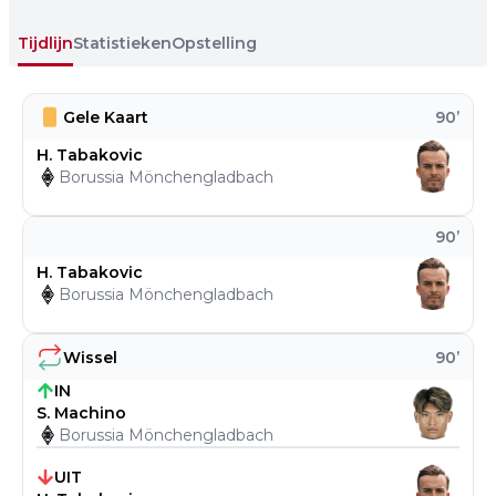
Tijdlijn
Statistieken
Opstelling
Gele Kaart
90
’
H. Tabakovic
Borussia Mönchengladbach
90
’
H. Tabakovic
Borussia Mönchengladbach
Wissel
90
’
IN
S. Machino
Borussia Mönchengladbach
UIT