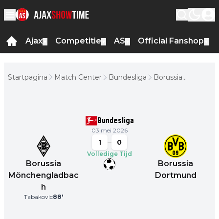
Ajax
Competitie
AS
Official Fanshop
▼
▼
▼
▼
Startpagina
Match Center
Bundesliga
Borussia
Mönchengladbach
- Borussia
Dortmund
Bundesliga
03 mei 2026
1
0
Volledige Tijd
Borussia
Borussia
Mönchengladbac
Dortmund
h
Tabakovic
88
'