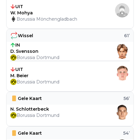
UIT
W. Mohya
Borussia Mönchengladbach
Wissel
61
’
IN
D. Svensson
Borussia Dortmund
UIT
M. Beier
Borussia Dortmund
Gele Kaart
56
’
N. Schlotterbeck
Borussia Dortmund
Gele Kaart
54
’