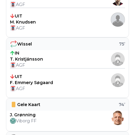
AGF
UIT
M. Knudsen
AGF
Wissel
75
’
IN
T. Kristjánsson
AGF
UIT
F. Emmery Søgaard
AGF
Gele Kaart
74
’
J. Grønning
Viborg FF