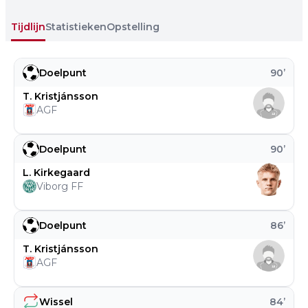
Tijdlijn
Statistieken
Opstelling
Doelpunt
90
’
T. Kristjánsson
AGF
Doelpunt
90
’
L. Kirkegaard
Viborg FF
Doelpunt
86
’
T. Kristjánsson
AGF
Wissel
84
’