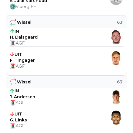
S. Jalal Karchoud
Viborg FF
Wissel
63
’
IN
H. Dalsgaard
AGF
UIT
F. Tingager
AGF
Wissel
63
’
IN
J. Andersen
AGF
UIT
G. Links
AGF