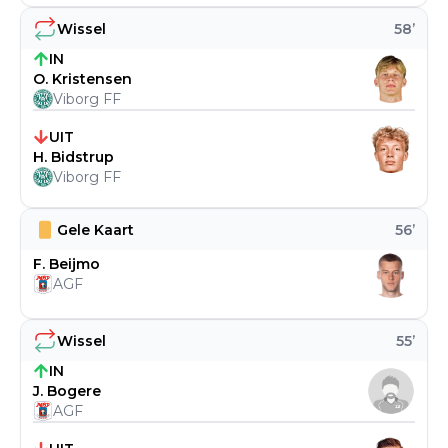
Wissel
58
’
IN
O. Kristensen
Viborg FF
UIT
H. Bidstrup
Viborg FF
Gele Kaart
56
’
F. Beijmo
AGF
Wissel
55
’
IN
J. Bogere
AGF