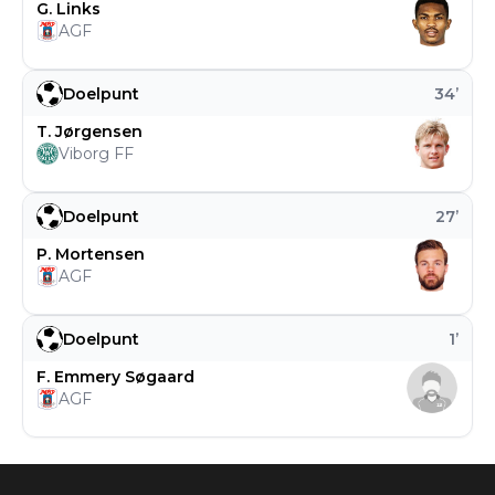
G. Links
AGF
Doelpunt
34
’
T. Jørgensen
Viborg FF
Doelpunt
27
’
P. Mortensen
AGF
Doelpunt
1
’
F. Emmery Søgaard
AGF