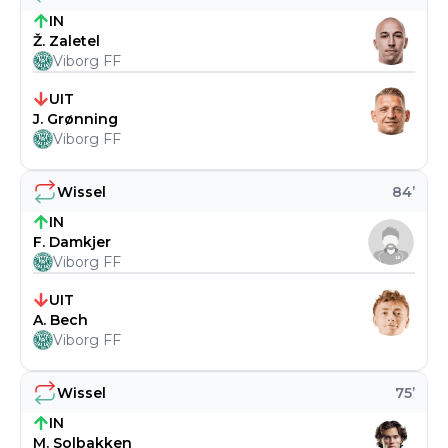
IN
Ž. Zaletel
Viborg FF
UIT
J. Grønning
Viborg FF
Wissel
84
’
IN
F. Damkjer
Viborg FF
UIT
A. Bech
Viborg FF
Wissel
75
’
IN
M. Solbakken