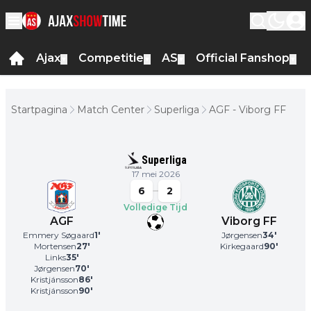
Ajax
Competitie
AS
Official Fanshop
▼
▼
▼
▼
Startpagina
Match Center
Superliga
AGF - Viborg FF
Superliga
17 mei 2026
6
2
Volledige Tijd
AGF
Viborg FF
Emmery Søgaard
1
'
Jørgensen
34
'
Mortensen
27
'
Kirkegaard
90
'
Links
35
'
Jørgensen
70
'
Kristjánsson
86
'
Kristjánsson
90
'