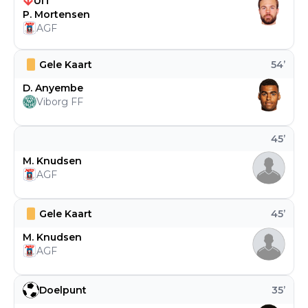
UIT
P. Mortensen
AGF
Gele Kaart
54
’
D. Anyembe
Viborg FF
45
’
M. Knudsen
AGF
Gele Kaart
45
’
M. Knudsen
AGF
Doelpunt
35
’