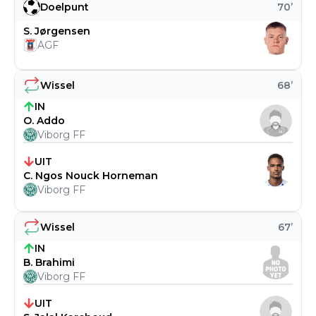
Doelpunt
70
’
S. Jørgensen
AGF
Wissel
68
’
IN
O. Addo
Viborg FF
UIT
C. Ngos Nouck Horneman
Viborg FF
Wissel
67
’
IN
B. Brahimi
Viborg FF
UIT