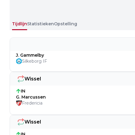
Tijdlijn
Statistieken
Opstelling
J. Gammelby
Silkeborg IF
Wissel
IN
G. Marcussen
Fredericia
Wissel
IN