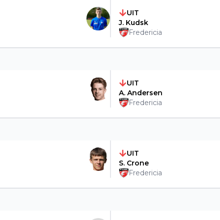
UIT
J. Kudsk
Fredericia
UIT
A. Andersen
Fredericia
UIT
S. Crone
Fredericia