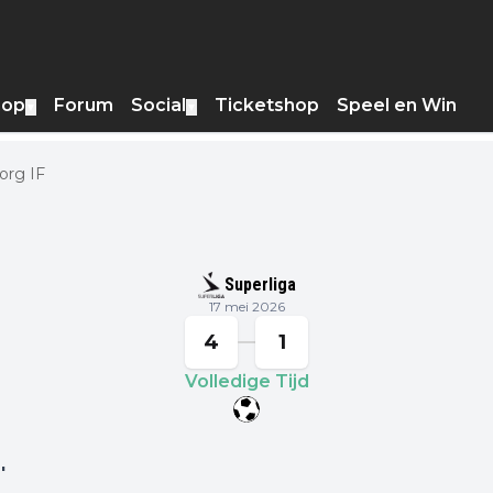
hop
Forum
Social
Ticketshop
Speel en Win
▼
▼
borg IF
Superliga
17 mei 2026
4
1
Volledige Tijd
4
'