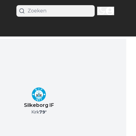
Silkeborg IF
Kirk
79
'