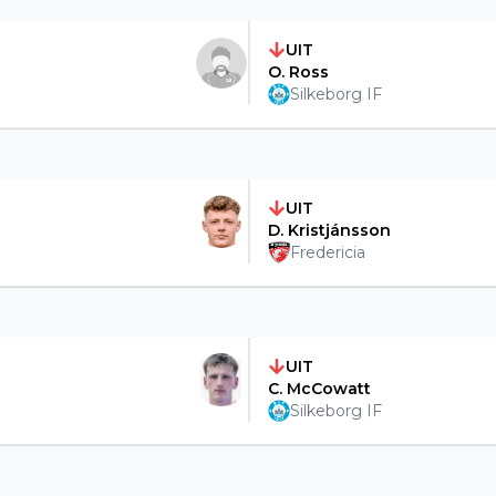
UIT
O. Ross
Silkeborg IF
UIT
D. Kristjánsson
Fredericia
UIT
C. McCowatt
Silkeborg IF