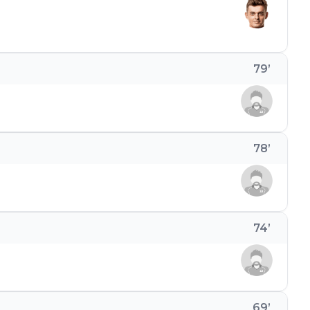
79
’
78
’
74
’
69
’