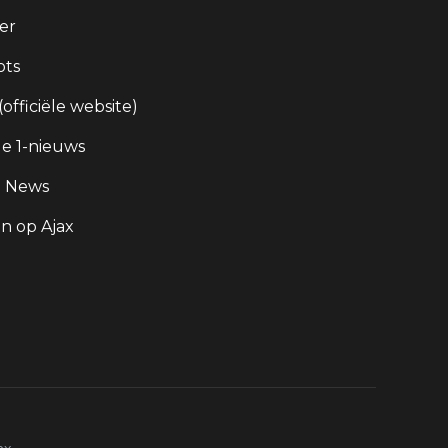
er
ots
 (officiële website)
e 1-nieuws
g News
 op Ajax