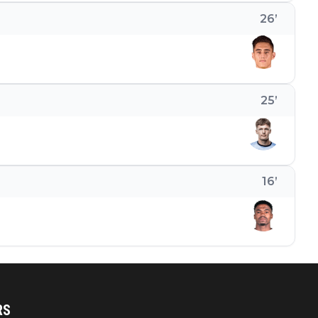
26
’
25
’
16
’
RS