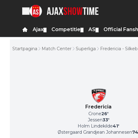
Ajax
Competitie
AS
Official Fans
▼
▼
▼
Startpagina
Match Center
Superliga
Fredericia - Silke
Fredericia
Crone
26
'
Jessen
33
'
Holm Lindekilde
41
'
Østergaard Grandjean Johannesen
7