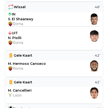
Wissel
46
’
IN
S. El Shaarawy
Roma
UIT
N. Pisilli
Roma
Gele Kaart
42
’
M. Hermoso Canseco
Roma
Gele Kaart
42
’
M. Cancellieri
Lazio