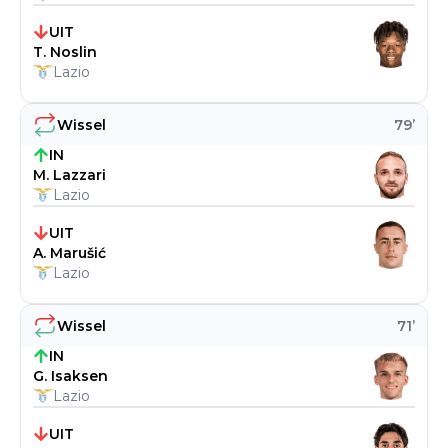
UIT
T. Noslin
Lazio
Wissel
79
’
IN
M. Lazzari
Lazio
UIT
A. Marušić
Lazio
Wissel
71
’
IN
G. Isaksen
Lazio
UIT