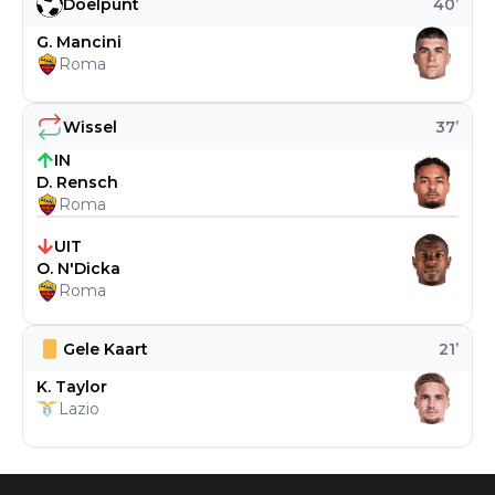
Doelpunt
40
’
G. Mancini
Roma
Wissel
37
’
IN
D. Rensch
Roma
UIT
O. N'Dicka
Roma
Gele Kaart
21
’
K. Taylor
Lazio