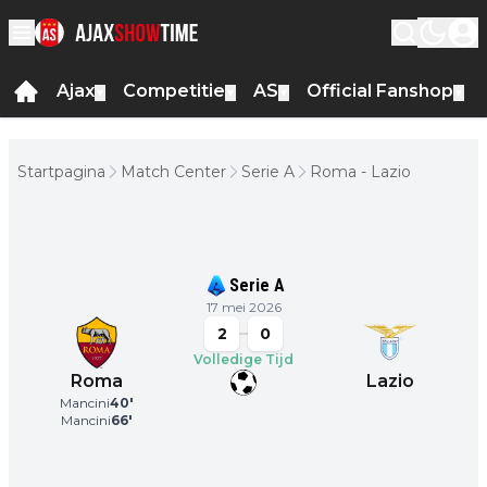
Ajax
Competitie
AS
Official Fanshop
▼
▼
▼
▼
Startpagina
Match Center
Serie A
Roma - Lazio
Serie A
17 mei 2026
2
0
Volledige Tijd
Roma
Lazio
Mancini
40
'
Mancini
66
'