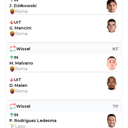
IN
J. Ziółkowski
Roma
UIT
G. Mancini
Roma
Wissel
83
’
IN
M. Malvano
Roma
UIT
D. Malen
Roma
Wissel
79
’
IN
P. Rodríguez Ledesma
Lazio