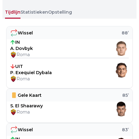
Tijdlijn
Statistieken
Opstelling
Wissel
88
’
IN
A. Dovbyk
Roma
UIT
P. Exequiel Dybala
Roma
Gele Kaart
85
’
S. El Shaarawy
Roma
Wissel
83
’