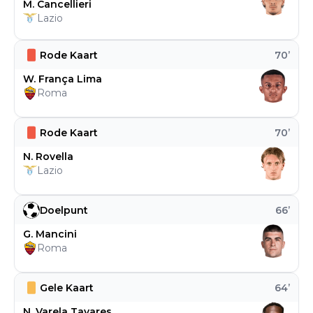
M. Cancellieri
Lazio
Rode Kaart
70
’
W. França Lima
Roma
Rode Kaart
70
’
N. Rovella
Lazio
Doelpunt
66
’
G. Mancini
Roma
Gele Kaart
64
’
N. Varela Tavares