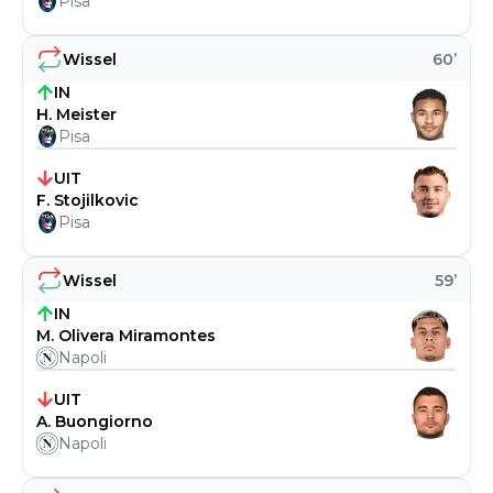
Pisa
Wissel
60
’
IN
H. Meister
Pisa
UIT
F. Stojilkovic
Pisa
Wissel
59
’
IN
M. Olivera Miramontes
Napoli
UIT
A. Buongiorno
Napoli