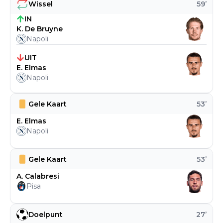
Wissel
59
’
IN
K. De Bruyne
Napoli
UIT
E. Elmas
Napoli
Gele Kaart
53
’
E. Elmas
Napoli
Gele Kaart
53
’
A. Calabresi
Pisa
Doelpunt
27
’