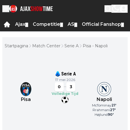
Ajax
Competitie
AS
Official Fanshop
▼
▼
▼
▼
Startpagina
Match Center
Serie A
Pisa - Napoli
Serie A
17 mei 2026
0
3
Volledige Tijd
Pisa
Napoli
McTominay
21
'
Rrahmani
27
'
Højlund
90
'