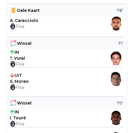
Gele Kaart
78
’
A. Caracciolo
Pisa
Wissel
71
’
IN
?. Vural
Pisa
UIT
S. Moreo
Pisa
Wissel
70
’
IN
I. Touré
Pisa