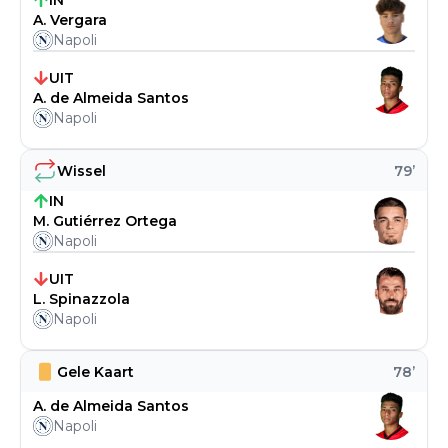
IN
A. Vergara
Napoli
UIT
A. de Almeida Santos
Napoli
Wissel
79
’
IN
M. Gutiérrez Ortega
Napoli
UIT
L. Spinazzola
Napoli
Gele Kaart
78
’
A. de Almeida Santos
Napoli