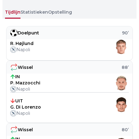
Tijdlijn
Statistieken
Opstelling
Doelpunt
90
’
R. Højlund
Napoli
Wissel
88
’
IN
P. Mazzocchi
Napoli
UIT
G. Di Lorenzo
Napoli
Wissel
80
’