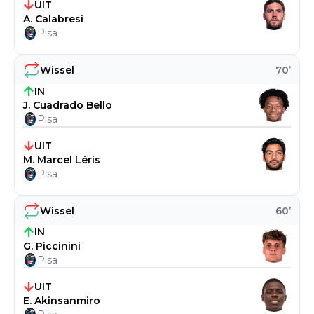
UIT
A. Calabresi
Pisa
Wissel
70
’
IN
J. Cuadrado Bello
Pisa
UIT
M. Marcel Léris
Pisa
Wissel
60
’
IN
G. Piccinini
Pisa
UIT
E. Akinsanmiro