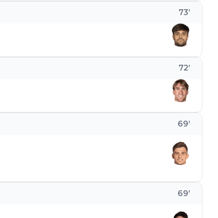
73
’
72
’
69
’
69
’