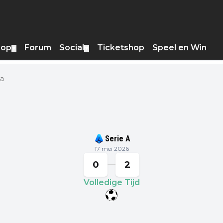
hop
Forum
Social
Ticketshop
Speel en Win
▼
▼
na
Serie A
17 mei 2026
0
2
Volledige Tijd