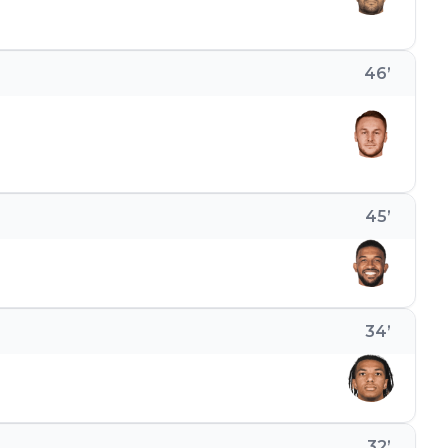
46
’
45
’
34
’
32
’