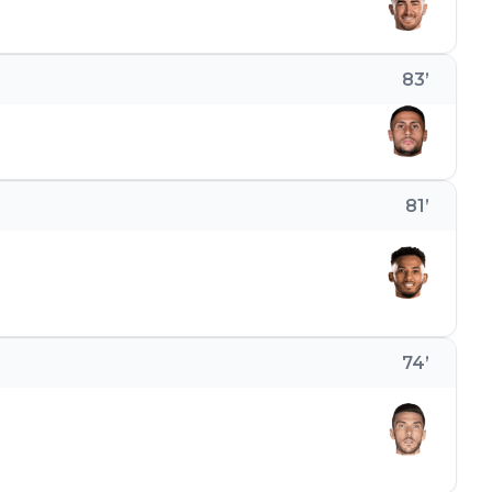
83
’
81
’
74
’