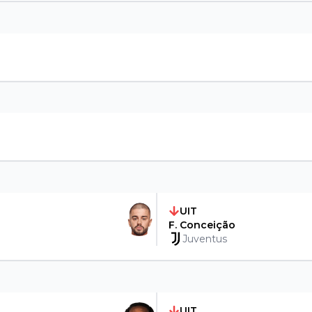
UIT
F. Conceição
Juventus
UIT