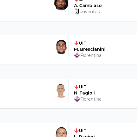
A. Cambiaso
Juventus
UIT
M. Brescianini
Fiorentina
UIT
N. Fagioli
Fiorentina
UIT
L. Ranieri