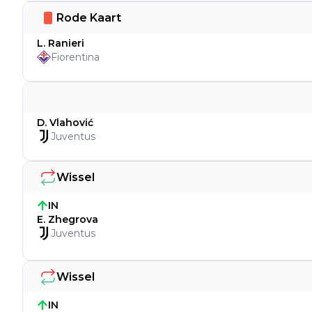
Rode Kaart
L. Ranieri
Fiorentina
D. Vlahović
Juventus
Wissel
IN
E. Zhegrova
Juventus
Wissel
IN