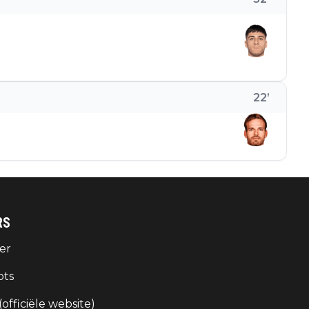
22
’
RS
er
ots
 (officiële website)