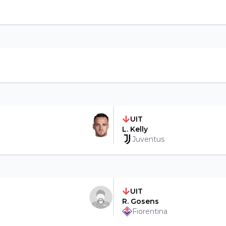
UIT
L. Kelly
Juventus
UIT
R. Gosens
Fiorentina