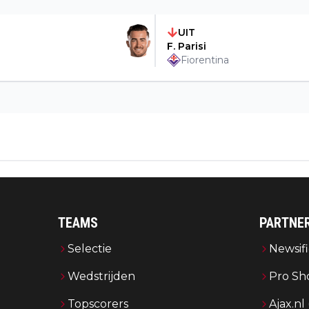
UIT
F. Parisi
Fiorentina
TEAMS
PARTNE
Selectie
Newsifi
Wedstrijden
Pro Sh
Topscorers
Ajax.nl