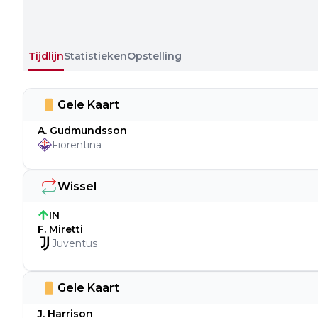
Tijdlijn
Statistieken
Opstelling
Gele Kaart
A. Gudmundsson
Fiorentina
Wissel
IN
F. Miretti
Juventus
Gele Kaart
J. Harrison