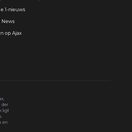
e 1-nieuws
g News
 op Ajax
x,
 der
 ligt
o.
x en