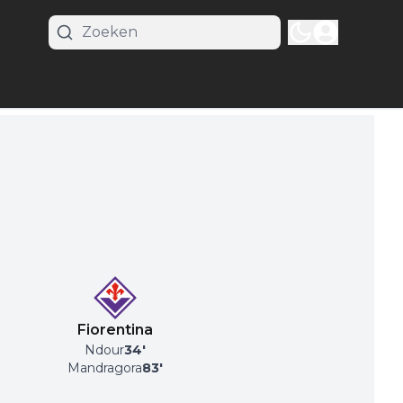
Fiorentina
Ndour
34
'
Mandragora
83
'