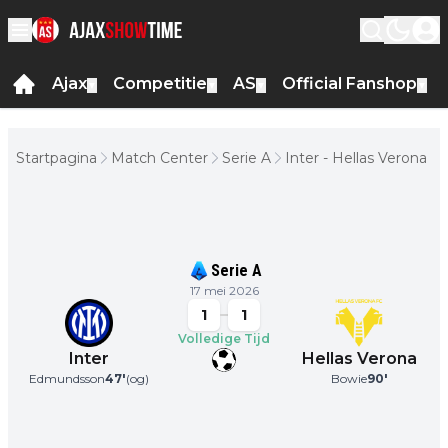
Ajax
Competitie
AS
Official Fanshop
▼
▼
▼
▼
Startpagina
Match Center
Serie A
Inter - Hellas Verona
Serie A
17 mei 2026
1
1
Volledige Tijd
Inter
Hellas Verona
Edmundsson
47
'
(og)
Bowie
90
'