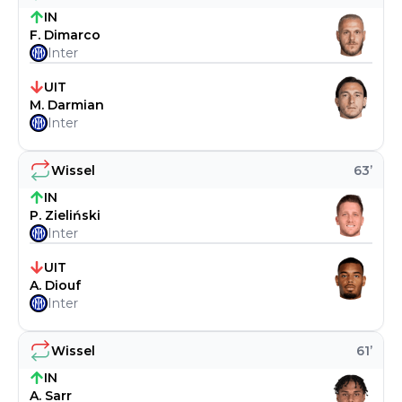
IN
F. Dimarco
Inter
UIT
M. Darmian
Inter
Wissel
63
’
IN
P. Zieliński
Inter
UIT
A. Diouf
Inter
Wissel
61
’
IN
A. Sarr