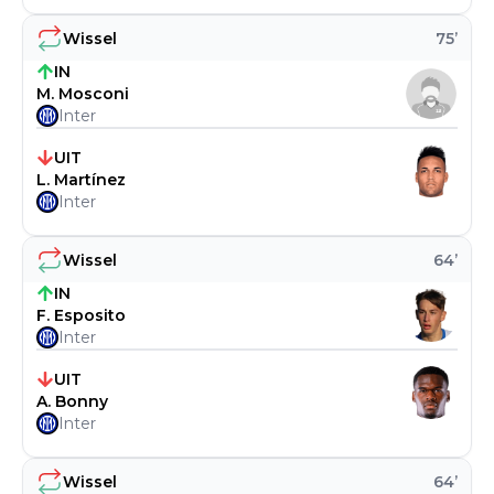
Wissel
75
’
IN
M. Mosconi
Inter
UIT
L. Martínez
Inter
Wissel
64
’
IN
F. Esposito
Inter
UIT
A. Bonny
Inter
Wissel
64
’