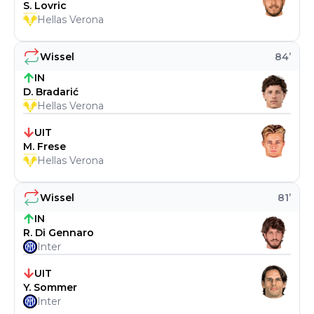
S. Lovric
Hellas Verona
Wissel
84
’
IN
D. Bradarić
Hellas Verona
UIT
M. Frese
Hellas Verona
Wissel
81
’
IN
R. Di Gennaro
Inter
UIT
Y. Sommer
Inter