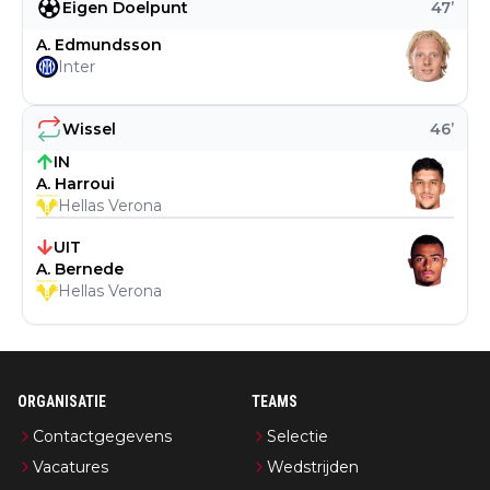
Eigen Doelpunt
47
’
A. Edmundsson
Inter
Wissel
46
’
IN
A. Harroui
Hellas Verona
UIT
A. Bernede
Hellas Verona
ORGANISATIE
TEAMS
Contactgegevens
Selectie
Vacatures
Wedstrijden