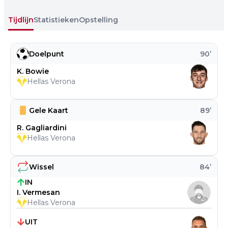
Tijdlijn
Statistieken
Opstelling
Doelpunt
90
’
K. Bowie
Hellas Verona
Gele Kaart
89
’
R. Gagliardini
Hellas Verona
Wissel
84
’
IN
I. Vermesan
Hellas Verona
UIT