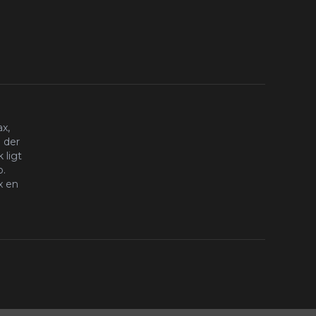
x,
 der
 ligt
o.
x en