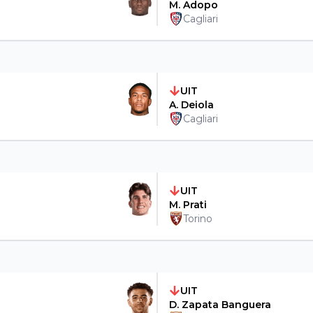
M. Adopo
Cagliari
UIT
A. Deiola
Cagliari
UIT
M. Prati
Torino
UIT
D. Zapata Banguera