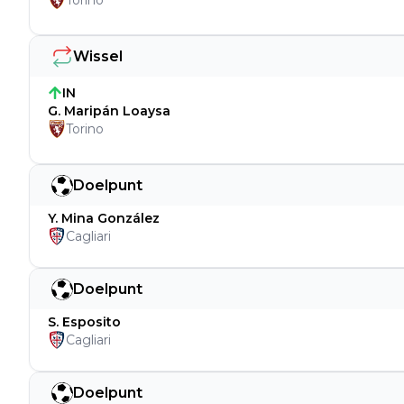
Torino
Wissel
IN
G. Maripán Loaysa
Torino
Doelpunt
Y. Mina González
Cagliari
Doelpunt
S. Esposito
Cagliari
Doelpunt