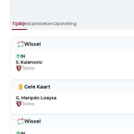
Tijdlijn
Statistieken
Opstelling
Wissel
IN
S. Kulenovic
Torino
Gele Kaart
G. Maripán Loaysa
Torino
Wissel
IN