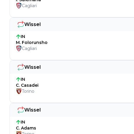
Cagliari
Wissel
IN
M. Folorunsho
Cagliari
Wissel
IN
C. Casadei
Torino
Wissel
IN
C. Adams