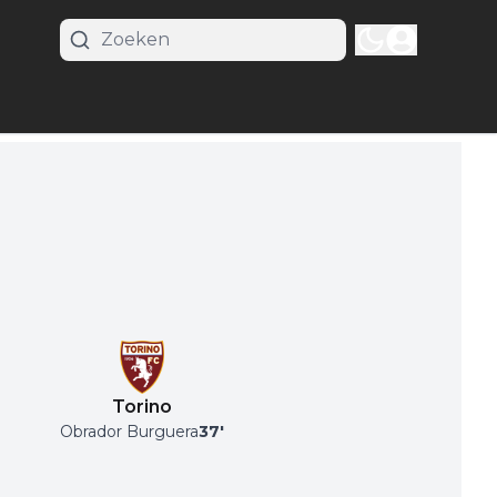
Torino
Obrador Burguera
37
'