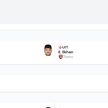
UIT
E. İlkhan
Torino