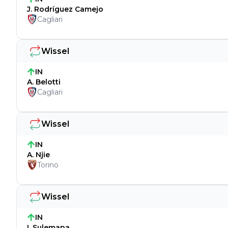
J. Rodríguez Camejo
Cagliari
Wissel
IN
A. Belotti
Cagliari
Wissel
IN
A. Njie
Torino
Wissel
IN
I. Sulemana