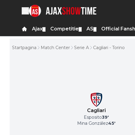
Ajax
Competitie
AS
Official Fans
▼
▼
▼
Startpagina
Match Center
Serie A
Cagliari - Torino
Cagliari
Esposito
39
'
Mina González
45
'