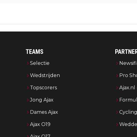
TEAMS
PARTNE
Selectie
Newsifi
Wedstrijden
Pro Sh
Topscorers
Ajax.nl
Jong Ajax
Formul
Dames Ajax
Cyclin
Ajax O19
Wedden
Ajax O17