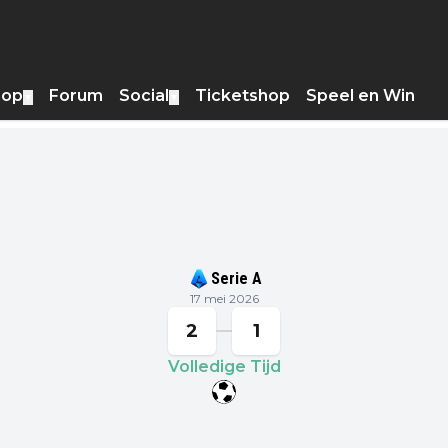
hop
Forum
Social
Ticketshop
Speel en Win
▼
▼
Serie A
17 mei 2026
2
1
Volledige Tijd