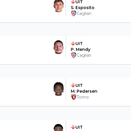
UIT
S. Esposito
Cagliari
UIT
P. Mendy
Cagliari
UIT
M. Pedersen
Torino
UIT