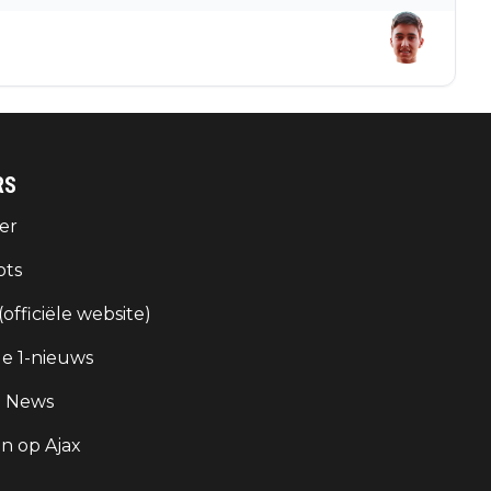
RS
er
ots
 (officiële website)
e 1-nieuws
g News
 op Ajax