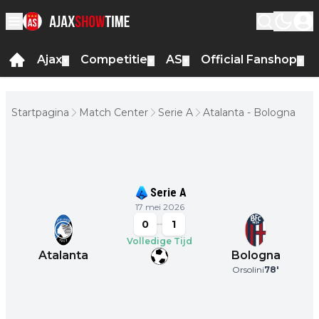
Ajax
Competitie
AS
Official Fanshop
▼
▼
▼
▼
Startpagina
Match Center
Serie A
Atalanta - Bologna
Serie A
17 mei 2026
0
1
Volledige Tijd
Atalanta
Bologna
Orsolini
78
'