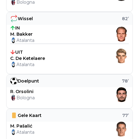
Bologna
Wissel
82
’
IN
M. Bakker
Atalanta
UIT
C. De Ketelaere
Atalanta
Doelpunt
78
’
R. Orsolini
Bologna
Gele Kaart
77
’
M. Pašalić
Atalanta