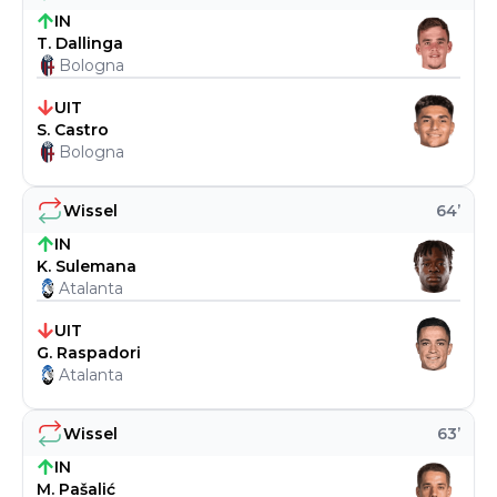
IN
T. Dallinga
Bologna
UIT
S. Castro
Bologna
Wissel
64
’
IN
K. Sulemana
Atalanta
UIT
G. Raspadori
Atalanta
Wissel
63
’
IN
M. Pašalić