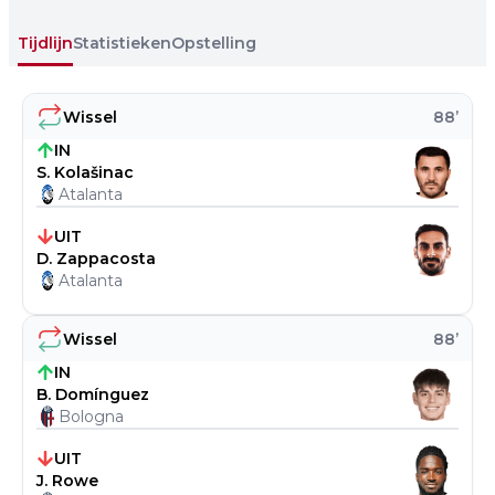
Tijdlijn
Statistieken
Opstelling
Wissel
88
’
IN
S. Kolašinac
Atalanta
UIT
D. Zappacosta
Atalanta
Wissel
88
’
IN
B. Domínguez
Bologna
UIT
J. Rowe