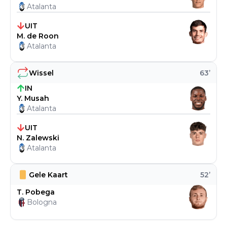
Atalanta
UIT
M. de Roon
Atalanta
Wissel
63
’
IN
Y. Musah
Atalanta
UIT
N. Zalewski
Atalanta
Gele Kaart
52
’
T. Pobega
Bologna