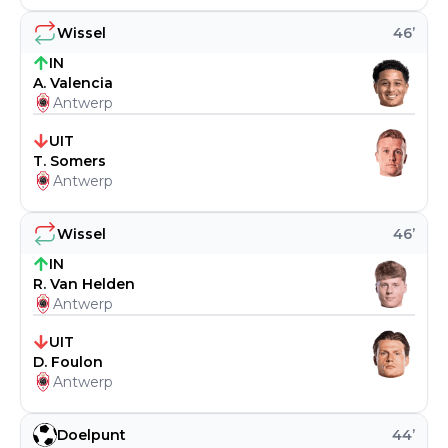
Wissel
46
’
IN
A. Valencia
Antwerp
UIT
T. Somers
Antwerp
Wissel
46
’
IN
R. Van Helden
Antwerp
UIT
D. Foulon
Antwerp
Doelpunt
44
’