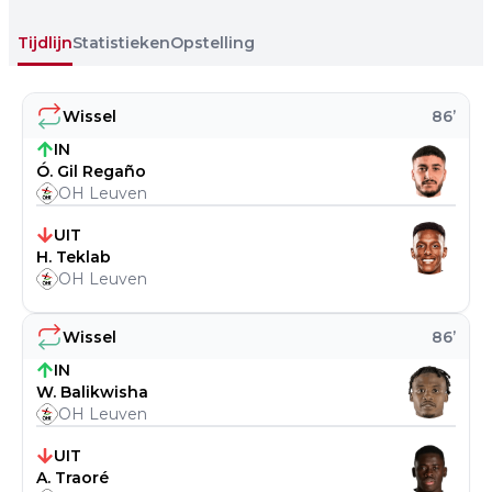
Tijdlijn
Statistieken
Opstelling
Wissel
86
’
IN
Ó. Gil Regaño
OH Leuven
UIT
H. Teklab
OH Leuven
Wissel
86
’
IN
W. Balikwisha
OH Leuven
UIT
A. Traoré