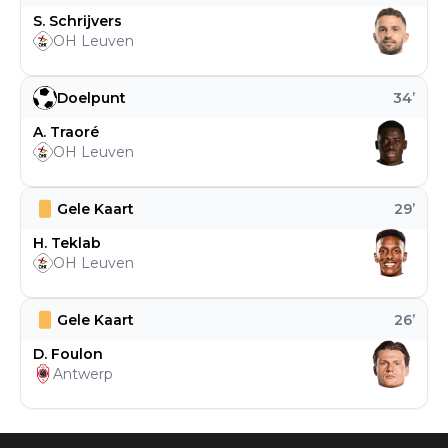
S. Schrijvers
OH Leuven
Doelpunt
34
’
A. Traoré
OH Leuven
Gele Kaart
29
’
H. Teklab
OH Leuven
Gele Kaart
26
’
D. Foulon
Antwerp