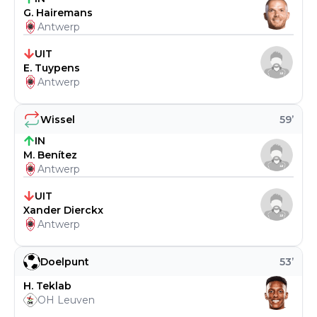
G. Hairemans
Antwerp
UIT
E. Tuypens
Antwerp
Wissel
59
’
IN
M. Benítez
Antwerp
UIT
Xander Dierckx
Antwerp
Doelpunt
53
’
H. Teklab
OH Leuven