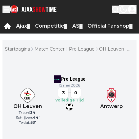
Ajax
Competitie
AS
Official Fanshop
▼
▼
▼
▼
Startpagina
Match Center
Pro League
OH Leuven -
Antwerp
Pro League
15 mei 2026
3
0
Volledige Tijd
OH Leuven
Antwerp
Traoré
34
'
Schrijvers
44
'
Teklab
53
'