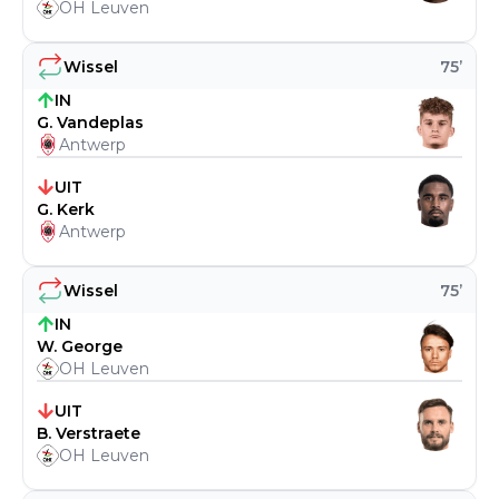
OH Leuven
Wissel
75
’
IN
G. Vandeplas
Antwerp
UIT
G. Kerk
Antwerp
Wissel
75
’
IN
W. George
OH Leuven
UIT
B. Verstraete
OH Leuven