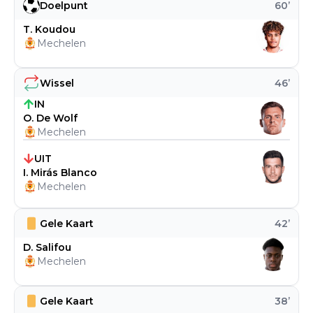
Doelpunt
60
’
T. Koudou
Mechelen
Wissel
46
’
IN
O. De Wolf
Mechelen
UIT
I. Mirás Blanco
Mechelen
Gele Kaart
42
’
D. Salifou
Mechelen
Gele Kaart
38
’