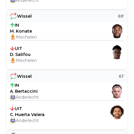
Anderlecht
Wissel
69
’
IN
M. Konate
Mechelen
UIT
D. Salifou
Mechelen
Wissel
61
’
IN
A. Bertaccini
Anderlecht
UIT
C. Huerta Valera
Anderlecht