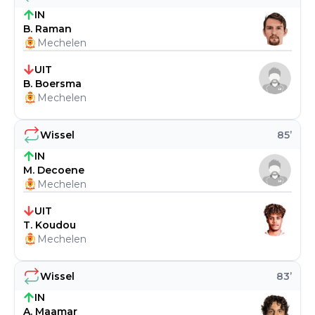
IN
B. Raman
Mechelen
UIT
B. Boersma
Mechelen
Wissel
85
’
IN
M. Decoene
Mechelen
UIT
T. Koudou
Mechelen
Wissel
83
’
IN
A. Maamar