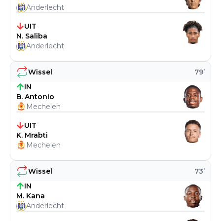
Anderlecht
UIT
N. Saliba
Anderlecht
Wissel
79
’
IN
B. Antonio
Mechelen
UIT
K. Mrabti
Mechelen
Wissel
73
’
IN
M. Kana
Anderlecht