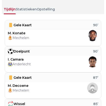
Tijdlijn
Statistieken
Opstelling
Gele Kaart
90
’
M. Konate
Mechelen
Doelpunt
90
’
I. Camara
Anderlecht
Gele Kaart
87
’
M. Decoene
Mechelen
Wissel
85
’