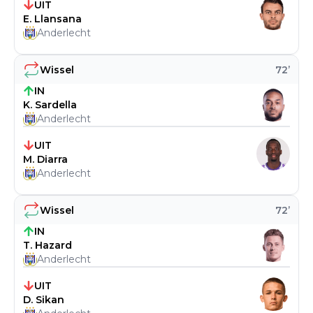
UIT
E. Llansana
Anderlecht
Wissel
72
’
IN
K. Sardella
Anderlecht
UIT
M. Diarra
Anderlecht
Wissel
72
’
IN
T. Hazard
Anderlecht
UIT
D. Sikan