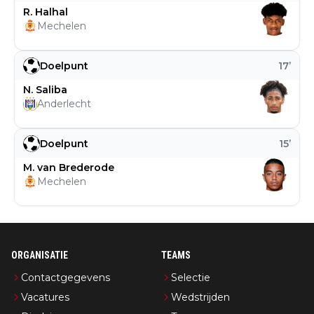
R. Halhal
Mechelen
Doelpunt
17
’
N. Saliba
Anderlecht
Doelpunt
15
’
M. van Brederode
Mechelen
ORGANISATIE
TEAMS
Contactgegevens
Selectie
Vacatures
Wedstrijden