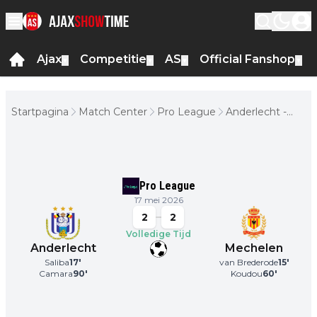
Ajax
Competitie
AS
Official Fanshop
▼
▼
▼
▼
Startpagina
Match Center
Pro League
Anderlecht -
Mechelen
Pro League
17 mei 2026
2
2
Volledige Tijd
Anderlecht
Mechelen
Saliba
17
'
van Brederode
15
'
Camara
90
'
Koudou
60
'