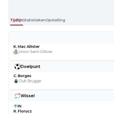
Tijdlijn
Statistieken
Opstelling
K. Mac Allister
Union Saint-Gilloise
Doelpunt
C. Borges
Club Brugge
Wissel
IN
R. Florucz