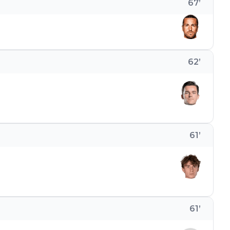
67
’
62
’
61
’
61
’