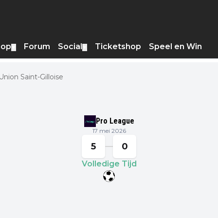
hop
Forum
Social
Ticketshop
Speel en Win
▼
▼
nion Saint-Gilloise
Pro League
17 mei 2026
5
0
Volledige Tijd