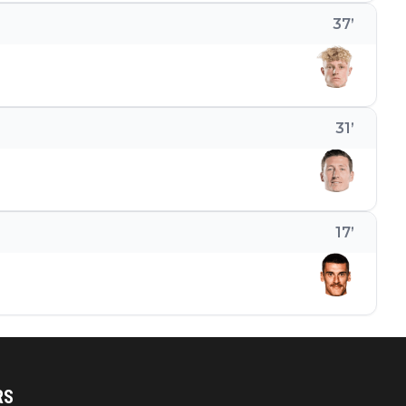
37
’
31
’
17
’
RS