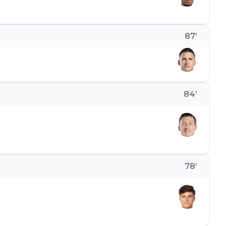
87
’
84
’
78
’