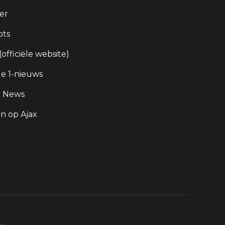
er
ots
 (officiële website)
e 1-nieuws
g News
 op Ajax