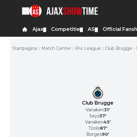
Ajax
Competitie
AS
Official Fans
▼
▼
▼
Startpagina
Match Center
Pro League
Club Brugge - U
Club Brugge
Vanaken
31
'
Seys
37
'
Vanaken
45
'
Tzolis
87
'
Borges
90
'