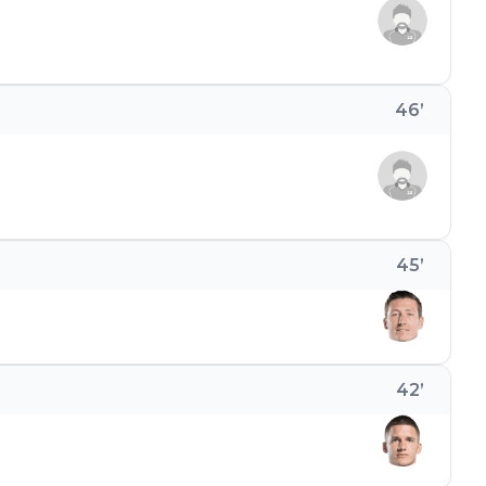
46
’
45
’
42
’