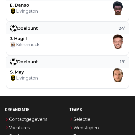
E. Danso
Livingston
Doelpunt
24
’
J. Hugill
Kilmarnock
Doelpunt
19
’
S. May
Livingston
ORGANISATIE
TEAMS
Contactgegevens
Selectie
Vacatures
Wedstrijden