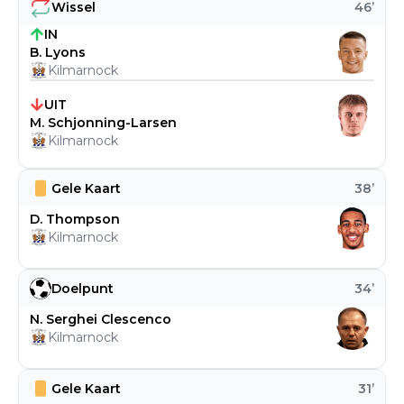
Wissel
46
’
IN
B. Lyons
Kilmarnock
UIT
M. Schjonning-Larsen
Kilmarnock
Gele Kaart
38
’
D. Thompson
Kilmarnock
Doelpunt
34
’
N. Serghei Clescenco
Kilmarnock
Gele Kaart
31
’