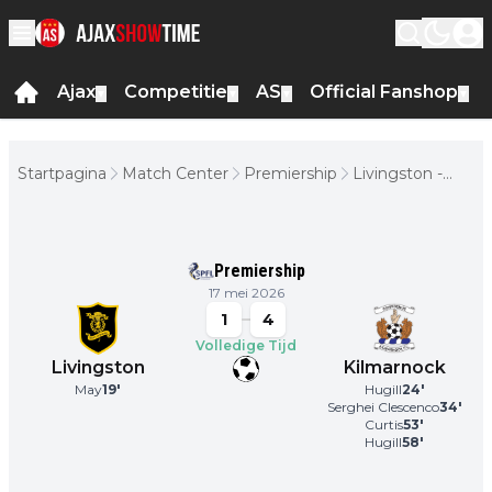
Ajax
Competitie
AS
Official Fanshop
▼
▼
▼
▼
Startpagina
Match Center
Premiership
Livingston -
Kilmarnock
Premiership
17 mei 2026
1
4
Volledige Tijd
Livingston
Kilmarnock
May
19
'
Hugill
24
'
Serghei Clescenco
34
'
Curtis
53
'
Hugill
58
'