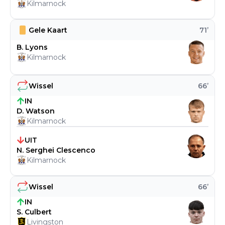
Kilmarnock
Gele Kaart
71
’
B. Lyons
Kilmarnock
Wissel
66
’
IN
D. Watson
Kilmarnock
UIT
N. Serghei Clescenco
Kilmarnock
Wissel
66
’
IN
S. Culbert
Livingston