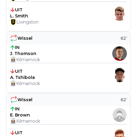
UIT
L. Smith
Livingston
Wissel
62
’
IN
J. Thomson
Kilmarnock
UIT
A. Tshibola
Kilmarnock
Wissel
62
’
IN
E. Brown
Kilmarnock
UIT