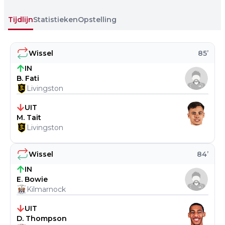
Tijdlijn
Statistieken
Opstelling
Wissel
85
’
IN
B. Fati
Livingston
UIT
M. Tait
Livingston
Wissel
84
’
IN
E. Bowie
Kilmarnock
UIT
D. Thompson