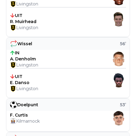
Livingston
UIT
R. Muirhead
Livingston
Wissel
56
’
IN
A. Denholm
Livingston
UIT
E. Danso
Livingston
Doelpunt
53
’
F. Curtis
Kilmarnock