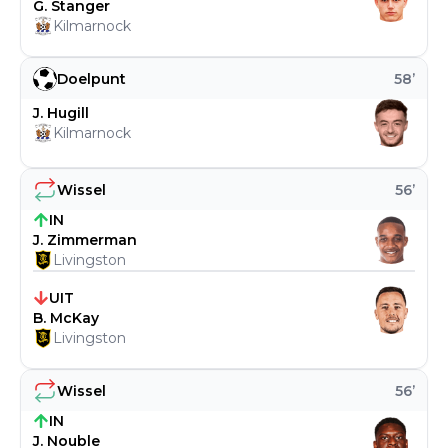
G. Stanger
Kilmarnock
Doelpunt
58
’
J. Hugill
Kilmarnock
Wissel
56
’
IN
J. Zimmerman
Livingston
UIT
B. McKay
Livingston
Wissel
56
’
IN
J. Nouble