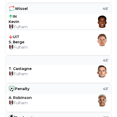
Wissel
46
’
IN
Kevin
Fulham
UIT
S. Berge
Fulham
45
’
T. Castagne
Fulham
Penalty
45
’
A. Robinson
Fulham