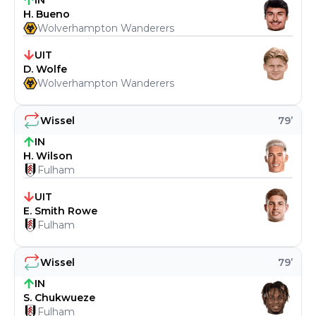
IN
H. Bueno
Wolverhampton Wanderers
UIT
D. Wolfe
Wolverhampton Wanderers
Wissel
79
’
IN
H. Wilson
Fulham
UIT
E. Smith Rowe
Fulham
Wissel
79
’
IN
S. Chukwueze
Fulham