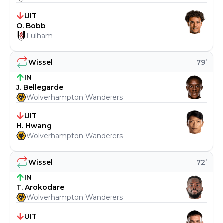
UIT
O. Bobb
Fulham
Wissel
79
’
IN
J. Bellegarde
Wolverhampton Wanderers
UIT
H. Hwang
Wolverhampton Wanderers
Wissel
72
’
IN
T. Arokodare
Wolverhampton Wanderers
UIT