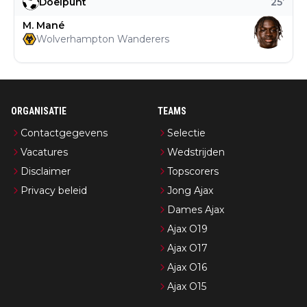
Doelpunt
25
’
M. Mané
Wolverhampton Wanderers
ORGANISATIE
TEAMS
Contactgegevens
Selectie
Vacatures
Wedstrijden
Disclaimer
Topscorers
Privacy beleid
Jong Ajax
Dames Ajax
Ajax O19
Ajax O17
Ajax O16
Ajax O15