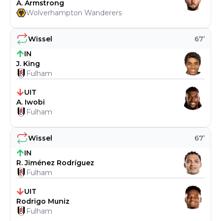
A. Armstrong
Wolverhampton Wanderers
Wissel
67
’
IN
J. King
Fulham
UIT
A. Iwobi
Fulham
Wissel
67
’
IN
R. Jiménez Rodríguez
Fulham
UIT
Rodrigo Muniz
Fulham