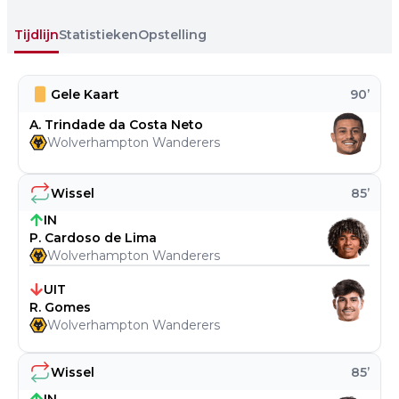
Tijdlijn
Statistieken
Opstelling
Gele Kaart
90
’
A. Trindade da Costa Neto
Wolverhampton Wanderers
Wissel
85
’
IN
P. Cardoso de Lima
Wolverhampton Wanderers
UIT
R. Gomes
Wolverhampton Wanderers
Wissel
85
’