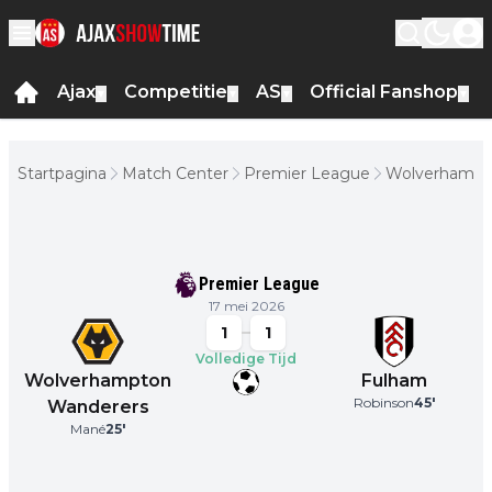
Ajax
Competitie
AS
Official Fanshop
▼
▼
▼
▼
Startpagina
Match Center
Premier League
Wolverhampt
Wanderers -
Fulham
Premier League
17 mei 2026
1
1
Volledige Tijd
Wolverhampton
Fulham
Robinson
45
'
Wanderers
Mané
25
'