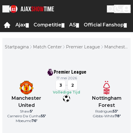
Ajax
Competitie
AS
Official Fanshop
▼
▼
▼
▼
Startpagina
Match Center
Premier League
Manchester
United -
Nottingham
Forest
Premier League
17 mei 2026
3
2
Volledige Tijd
Manchester
Nottingham
United
Forest
Shaw
5
'
Rodrigues
53
'
Carneiro Da Cunha
55
'
Gibbs-White
78
'
Mbeumo
76
'