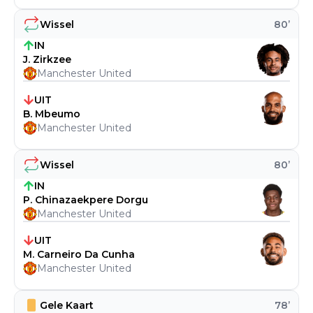
Wissel
80
’
IN
J. Zirkzee
Manchester United
UIT
B. Mbeumo
Manchester United
Wissel
80
’
IN
P. Chinazaekpere Dorgu
Manchester United
UIT
M. Carneiro Da Cunha
Manchester United
Gele Kaart
78
’