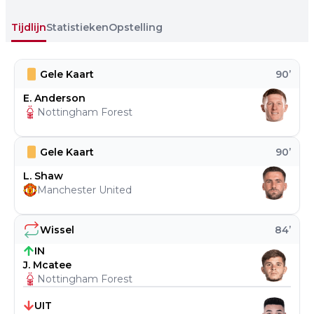
Tijdlijn
Statistieken
Opstelling
Gele Kaart
90
’
E. Anderson
Nottingham Forest
Gele Kaart
90
’
L. Shaw
Manchester United
Wissel
84
’
IN
J. Mcatee
Nottingham Forest
UIT