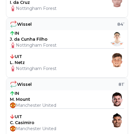
I. da Cruz
Nottingham Forest
Wissel
84
’
IN
J. da Cunha Filho
Nottingham Forest
UIT
L. Netz
Nottingham Forest
Wissel
81
’
IN
M. Mount
Manchester United
UIT
C. Casimiro
Manchester United