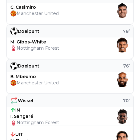
C. Casimiro
Manchester United
Doelpunt
78
’
M. Gibbs-White
Nottingham Forest
Doelpunt
76
’
B. Mbeumo
Manchester United
Wissel
70
’
IN
I. Sangaré
Nottingham Forest
UIT